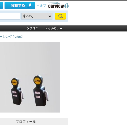
ヘルプ
シング [rufont]
プロフィール