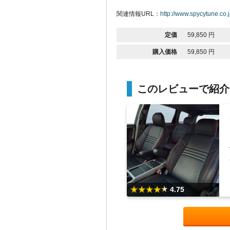
関連情報URL：
http://www.spycytune.co.
定価
59,850 円
購入価格
59,850 円
このレビューで紹介
4.75