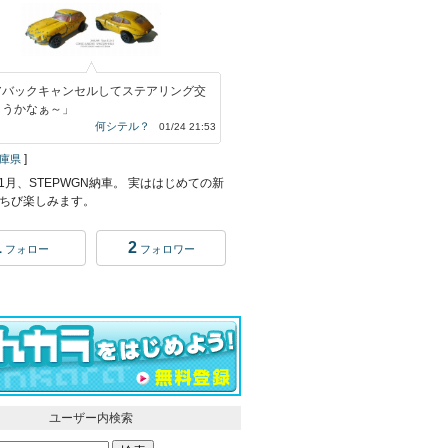
アバックキャンセルしてステアリング交
ようかなぁ～」
何シテル？
01/24 21:53
]
庫県
11月、STEPWGN納車。 実ははじめての新
ちび楽しみます。
1
2
フォロー
フォロワー
ユーザー内検索