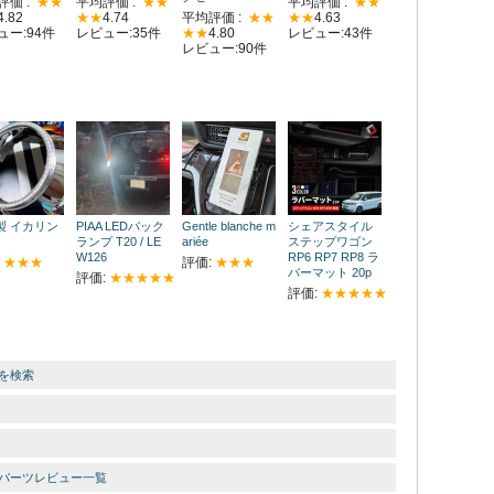
評価 :
★★
平均評価 :
★★
平均評価 :
★★
4.82
★★
4.74
平均評価 :
★★
★★
4.63
ュー:94件
レビュー:35件
★★
4.80
レビュー:43件
レビュー:90件
製 イカリン
PIAA LEDバック
Gentle blanche m
シェアスタイル
ランプ T20 / LE
ariée
ステップワゴン
W126
RP6 RP7 RP8 ラ
:
★★★
評価:
★★★
バーマット 20p
評価:
★★★★★
評価:
★★★★★
報を検索
バーのパーツレビュー一覧