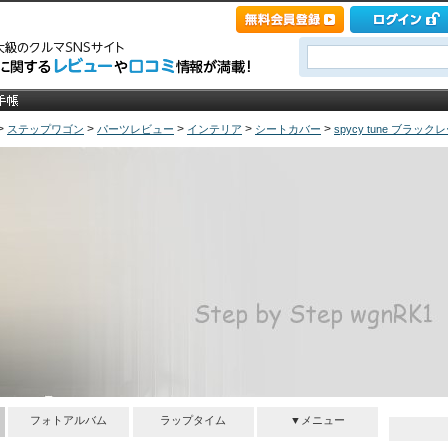
>
>
>
>
>
ステップワゴン
パーツレビュー
インテリア
シートカバー
spycy tune ブラックレー
Step by Step RK1
フォトアルバム
ラップタイム
▼メニュー