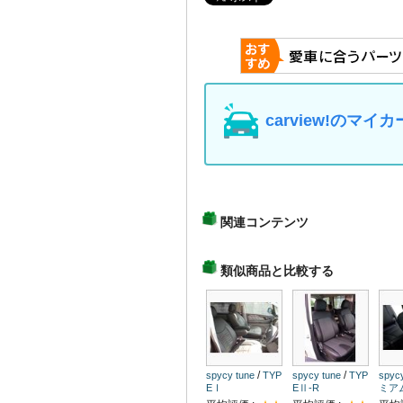
carview!の
関連コンテンツ
類似商品と比較する
/
/
spycy tune
TYP
spycy tune
TYP
spycy
EⅠ
EⅡ-R
ミア