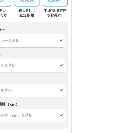
カー
ル
距離（km）