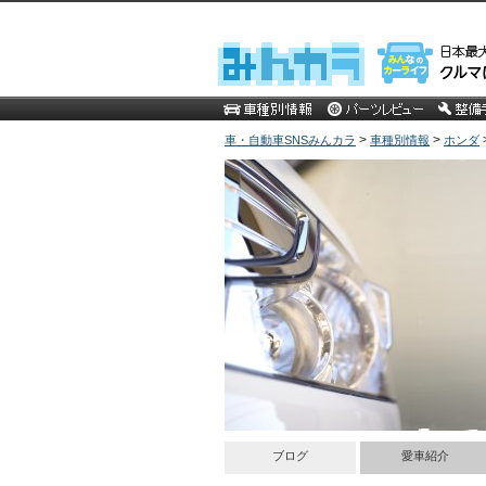
>
>
車・自動車SNSみんカラ
車種別情報
ホンダ
ブログ
愛車紹介