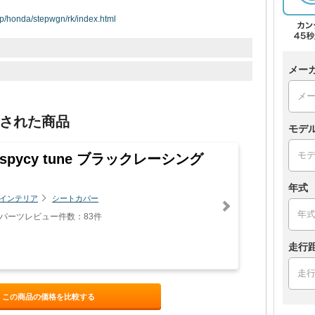
jp/honda/stepwgn/rk/index.html
メー
された商品
モデ
spycy tune ブラックレーシング
年式
インテリア
シートカバー
パーツレビュー件数：83件
走行
この商品の価格を比較する