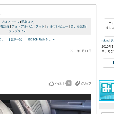
]
ン
プロフィール
(
愛車ログ
)
「エ
燃費記録
|
フォトアルバム
|
フォト
|
クルマレビュー
|
買い物記録
|
換し
ラップタイム
...
| 記事一覧 |
BOSCH Rally St ... >>
[
rufont
兵
2010年
2011年1月11日
車。ちび
0