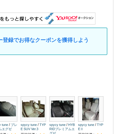
マイカー登録でお得なクーポンを獲得しよう
/
/
/
/
 tune
プレ
spycy tune
TYP
spycy tune
HYB
spycy tune
TYP
ムエグゼ
E SUV Ver.3
RIDプレミアムエ
EⅡ
グゼ