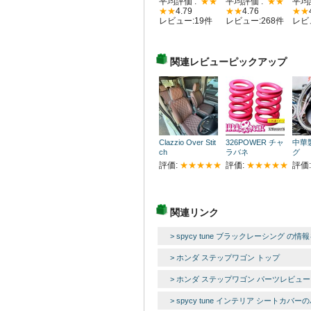
平均評価 :
★★
平均評価 :
★★
平均
★★
4.79
★★
4.76
★★
レビュー:19件
レビュー:268件
レビ
関連レビューピックアップ
Clazzio Over Stit
326POWER チャ
中華
ch
ラバネ
グ
評価:
★★★★★
評価:
★★★★★
評価
関連リンク
> spycy tune ブラックレーシング の情
> ホンダ ステップワゴン トップ
> ホンダ ステップワゴン パーツレビュー
> spycy tune インテリア シートカ