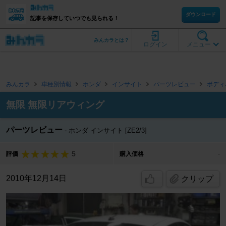
ダウンロード
記事を保存していつでも見られる！
みんカラとは？
ログイン
メニュー
みんカラ
車種別情報
ホンダ
インサイト
パーツレビュー
ボディ
無限 無限リアウィング
パーツレビュー
ホンダ インサイト [ZE2/3]
5
評価
購入価格
-
2010年12月14日
クリップ