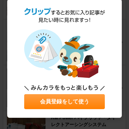
21
0
Weds WedsSport SA-10R
インサイト
[ZE2/3]
朝日奈さん
11
自作 シルフィー肘掛 流用
インサイト
[ZE2/3]
兎雄（ウサオ）さん
31
会員登録をして使う
Kai Power ハイブリッド・ダイ
レクトアーシングシステム