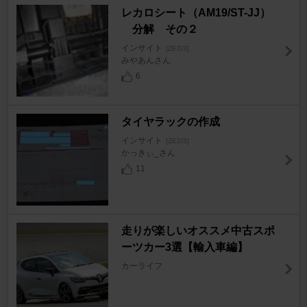
レカロシート（AM19/ST-JJ）
分解 その２
インサイト
[ZE2/3]
みやあんさん
6
タイヤラックの作成
インサイト
[ZE2/3]
かっきぃ_さん
11
走りが楽しいオススメ中古スポ
ーツカー3選【輸入車編】
カーライフ