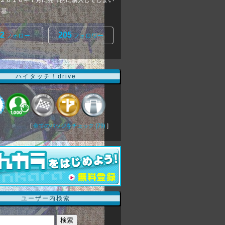
２０１０年７月に発作的に購入してしまい
...
2
205
フォロー
フォロワー
ハイタッチ！drive
[
全てのバッジをチェック (79)
]
ユーザー内検索