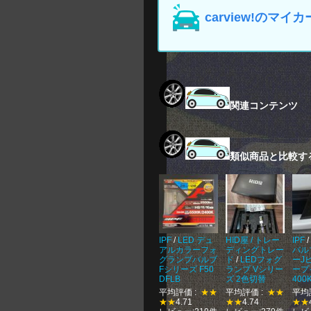
carview!の
関連コンテンツ
類似商品と比較す
IPF
/
LED デュ
HID屋 / トレー
IPF
/
アルカラーフォ
ディングトレー
バル
グランプバルブ
ド
/
LEDフォグ
ーJ
Fシリーズ F50
ランプ Vシリー
ープ
DFLB
ズ 2色切替
400
平均評価 :
★★
平均評価 :
★★
平均
★★
4.71
★★
4.74
★★