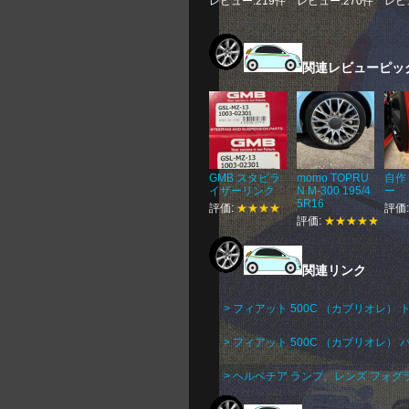
レビュー:219件
レビュー:270件
レビ
関連レビューピッ
GMB スタビラ
momo TOPRU
自作
イザーリンク
N M-300 195/4
ー
5R16
評価:
★★★★
評価
評価:
★★★★★
関連リンク
> フィアット 500C （カブリオレ） 
> フィアット 500C （カブリオレ）
> ヘルベチア ランプ、レンズ フォ