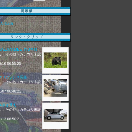
掲示板
の掲示板
リンク・クリップ
回AZUMA MEETING告知
リ：その他（カテゴリ未設
8/16 06:55:25
クリアランス調整
リ：その他（カテゴリ未設
1/07 06:48:21
ル履き替え
リ：その他（カテゴリ未設
1/13 08:50:21