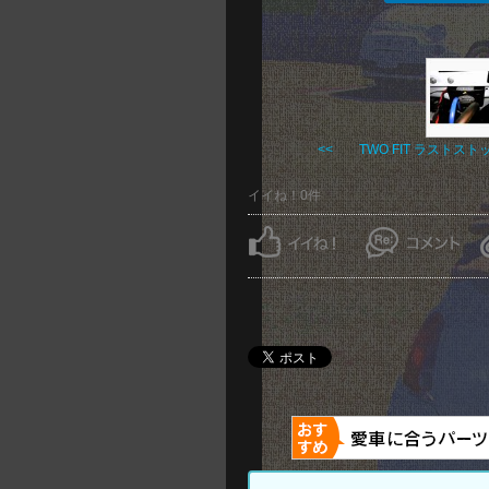
<< TWO FIT ラストストッ .
イイね！0件