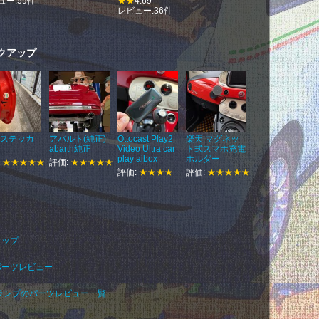
ュー:59件
★★
4.69
レビュー:36件
クアップ
 ステッカ
アバルト(純正)
Ottocast Play2
楽天 マグネッ
abarth純正
Video Ultra car
ト式スマホ充電
play aibox
ホルダー
:
★★★★★
評価:
★★★★★
評価:
★★★★
評価:
★★★★★
トップ
 パーツレビュー
グランプのパーツレビュー一覧