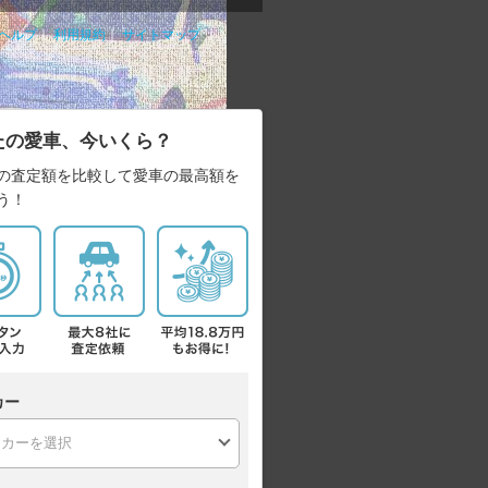
ヘルプ
｜
利用規約
｜
サイトマップ
たの愛車、今いくら？
の査定額を比較して愛車の最高額を
う！
カー