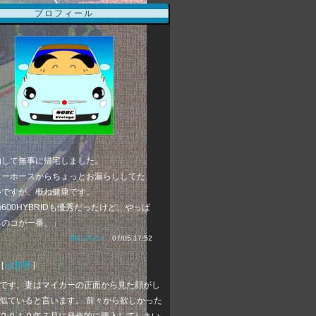
プロフィール
泊して無事に帰宅しました。
ターホースからちょっとお漏らししてた
いですが、概ね健康です。
600HYBRIDも優秀だったけど、やっぱ
ちのコが一番。」
何シテル？
07/05 17:52
[
山形県
]
です。妻はマイカーの正面から見た顔がし
似ていると言います。 前々から欲しかった