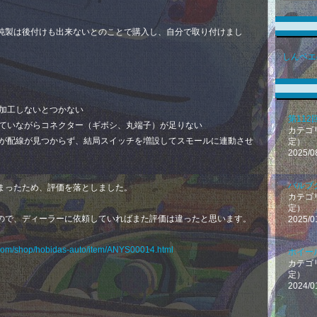
純製は後付けも出来ないとのことで購入し、自分で取り付けまし
しんベエ
は加工しないとつかない
第112
っていながらコネクター（ギボシ、丸端子）が足りない
カテゴ
定が配線が見つからず、結局スイッチを増設してスモールに連動させ
定）
2025/0
バルブ
まったため、評価を落としました。
カテゴ
定）
ので、ディーラーに依頼していればまた評価は違ったと思います。
2025/0
.com/shop/hobidas-auto/item/ANYS00014.html
ホイー
カテゴ
定）
2024/0