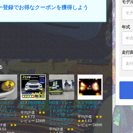
モデ
マイカー登録でお得なクーポンを獲得しよう
年式
走行
る
ハロゲン
fcl.
/
2色切替LE
HID屋 / トレー
トヨタ(純正)
/
L
ブ スーパ
Dフォグランプ
ディングトレー
EDフォグラン
ビーム ディ
ド
/
LEDフォグ
プ
平均評価 :
★★
イエロー 2
ランプ SE スペ
★★
4.73
平均評価 :
★★
K
シャルエディシ
レビュー:124件
★★
4.43
ョン イエロー
評価 :
★★
レビュー:349件
4.53
平均評価 :
★★