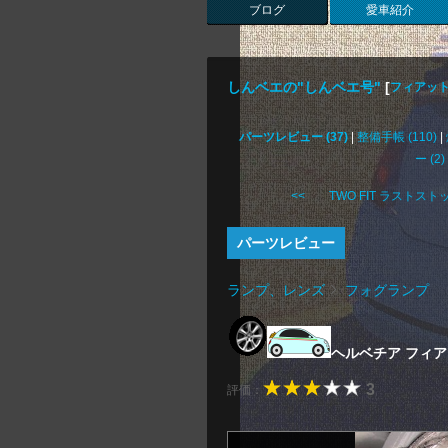
ブログ
愛車紹介
しんベエの"しんベエ号"
[
フィアット
パーツレビュー (37)
|
整備手帳 (110)
|
ー (2)
<< TWO FIT ラストストッ .
パーツレビュー
ランプ、レンズ
フォグランプ
ヘルベチア フィ
3
評価：