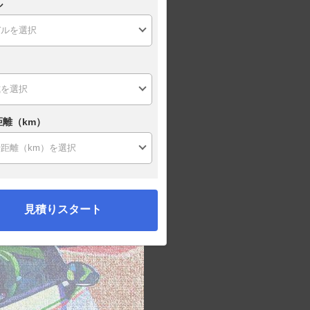
ル
距離（km）
見積りスタート