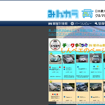
車・自動車SNSみんカラ
>
車種別情報
>
フィア
ヘルベチア フィアット500用フォグランプ・キット
しんベエのペー