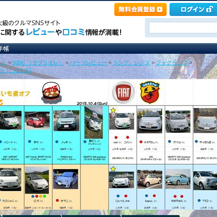
ット
>
500C （カブリオレ）
>
パーツレビュー
>
ランプ、レンズ
>
フォグランプ
>
 [しんベエ]
ジ