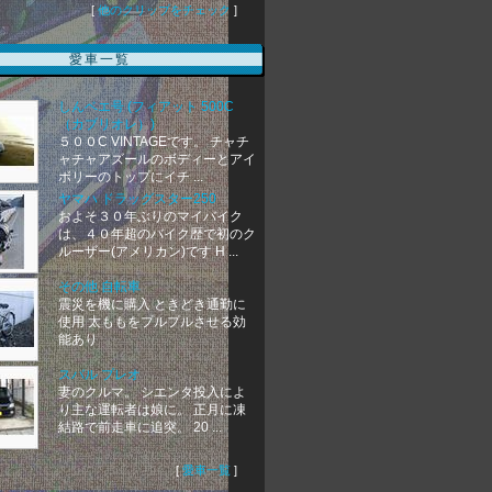
[
他のクリップをチェック
]
愛車一覧
しんベエ号 (フィアット 500C
（カブリオレ）)
５００C VINTAGEです。 チャチ
ャチャアズールのボディーとアイ
ボリーのトップにイチ ...
ヤマハ ドラッグスター250
およそ３０年ぶりのマイバイク
は、４０年超のバイク歴で初のク
ルーザー(アメリカン)です H ...
その他 自転車
震災を機に購入 ときどき通勤に
使用 太ももをプルプルさせる効
能あり
スバル プレオ
妻のクルマ。 シエンタ投入によ
り主な運転者は娘に。 正月に凍
結路で前走車に追突。 20 ...
[
愛車一覧
]