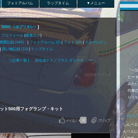
フォトアルバム
ラップタイム
▼メニュー
]
 500C （カブリオレ）
プロフィール
(
愛車ログ
)
燃費記録 (446)
*
|
フォトアルバム (2)
|
フォト (26)
|
クルマレビュ
|
買い物記録 (10)
|
ラップタイム
..
| 記事一覧 |
旭化成テクノプラス ダイヤモ ... >>
「一
2010年12月7日
ヒー
みた
代車の
りう
アット500用フォグランプ・キット
しんベエ
0
しんベエ
んベエに