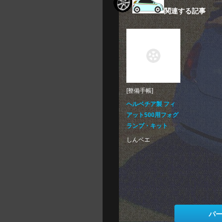
関連する記事
[整備手帳]
ヘルベチア製 フィ
アット500用フォグ
ランプ・キット
しんベエ
パ