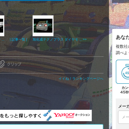
あな
..
| 記事一覧 |
旭化成テクノプラス ダイヤモ ... >>
複数社
調べよ
イイね！ランキングページへ
メー