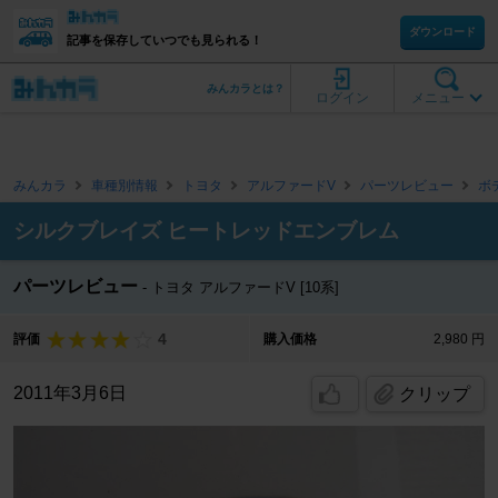
ダウンロード
記事を保存していつでも見られる！
みんカラとは？
ログイン
メニュー
みんカラ
車種別情報
トヨタ
アルファードV
パーツレビュー
ボ
シルクブレイズ ヒートレッドエンブレム
パーツレビュー
トヨタ アルファードV [10系]
4
評価
購入価格
2,980 円
2011年3月6日
クリップ