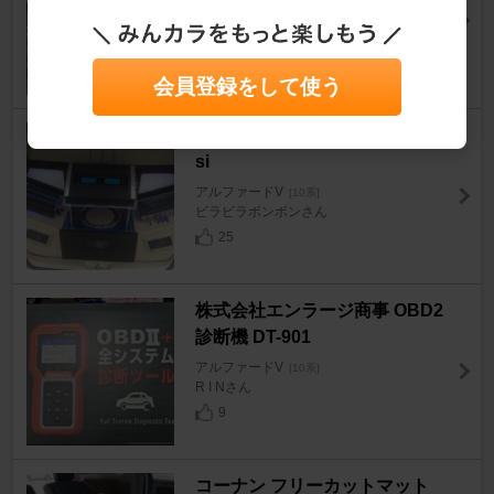
アルファードV
[10系]
GeMiNa-PaPaさん
0
会員登録をして使う
PHASE LINEAR アリアンテ12
si
アルファードV
[10系]
ビラビラボンボンさん
25
株式会社エンラージ商事 OBD2
診断機 DT-901
アルファードV
[10系]
R I Nさん
9
コーナン フリーカットマット