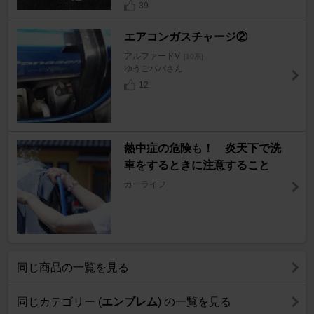
39
エアコンガスチャージ②
アルファードV
[10系]
ゆうごパパさん
12
熱中症の危険も！ 炎天下で洗
車をするときに注意すること
カーライフ
同じ商品の一覧を見る
同じカテゴリー (
エンブレム
) の一覧を見る