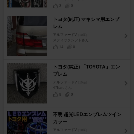
3
0
トヨタ(純正) マキシマ用エンブ
レム
アルファードV
[10系]
スティックシフトさん
14
0
トヨタ(純正) 「TOYOTA」エン
ブレム
アルファードV
[10系]
47haruさん
9
0
不明 超光LEDエンブレムツイン
カラー
アルファードV
[10系]