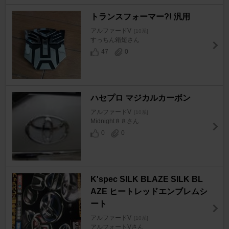
トランスフォーマー?! 汎用
アルファードV
[10系]
すっちん箱短さん
47
0
ハセプロ マジカルカーボン
アルファードV
[10系]
Midnight８８さん
0
0
K'spec SILK BLAZE SILK BL
AZE ヒートレッドエンブレムシ
ート
アルファードV
[10系]
アルフォートVさん