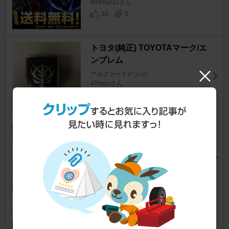
MNH5232さん
10
0
トヨタ(純正) TOYOTAマーク/エ
ンブレム
アルファードV
[10系]
47haruさん
8
0
メーカー・ブランド不明 TRD
エンブレム
アルファードV
[10系]
ＮＡＧＡさん
7
0
ﾛｸｻｰﾆ ﾃﾝﾍﾟｽﾄ ﾌﾛﾝﾄ8J+38 ﾘｱ9J+3
8