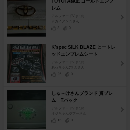
TOYOTA純正 ゴールドエンブ
レム
アルファードV
[10系]
☆ガイアン☆さん
8
0
K'spec SILK BLAZE ヒートレ
ッドエンブレムシート
アルファードV
[10系]
あっちゃん@F.Cさん
26
0
しゅ～けさんブランド 貫ブレ
ム Tバック
アルファードV
[10系]
オジちゃん＠プーさん
16
0