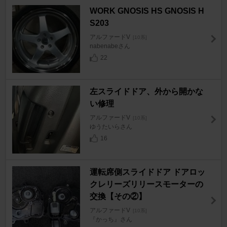
WORK GNOSIS HS GNOSIS H
S203
アルファードV
[10系]
nabenabeさん
22
左スライドドア、外から開かな
い修理
アルファードV
[10系]
ゆうたいらさん
16
運転席側スライドドア ドアロッ
クレリーズリリースモーターの
交換【その②】
アルファードV
[10系]
『かっち』さん