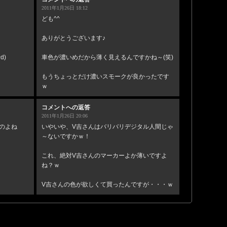
2011年1月26日 18:12
ども^^
ありがとうございます♪
d)
車色が濃いめだから薄く見えるんですかね～(笑)
もうちょっとだけ濃いスモークが良かったです
ｗ
コメントへの返答
2011年1月26日 20:06
のよね
いやいや、V吉さんはバリバリデジタル人間じゃ
～ないですかｗ！
これ、絶対V吉さんのマーカーよか薄いですよ
ね？ｗ
V吉さんの色が欲しくて買ったんですが・・・ｗ