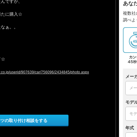
たんですが、
あな
複数社
新たに購入☆
調べよ
たなぁ。。
て☆
ew.co.jp/userid/907639/car/756096/2434845/photo.aspx
メー
モデ
ーツの取り付け相談をする
年式