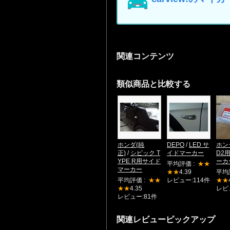
関連コンテンツ
類似商品と比較する
ホンダ(純
DEPO
/
LED サ
ホン
正)
/
シビック T
イドマーカー
D2
YPE R用サイド
ーカ
平均評価 :
★★
マーカー
★★
4.39
平均
平均評価 :
★★
レビュー:114件
★★
★★
4.35
レビ
レビュー:81件
関連レビューピックアップ