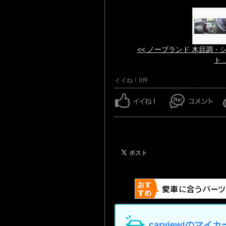
<< ノーブランド 木目調・
ト ..
イイね！0件
carview!の