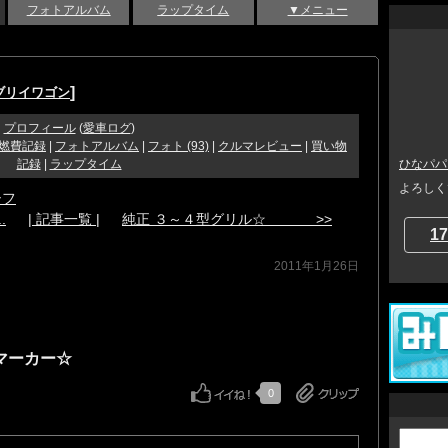
フォトアルバム
ラップタイム
▼メニュー
]
ブリイワゴン
プロフィール
(
愛車ログ
)
燃費記録
|
フォトアルバム
|
フォト (93)
|
クルマレビュー
|
買い物
記録
|
ラップタイム
ひなパパ
よろしく
シフ
.
| 記事一覧 |
純正 ３～４型グリル☆ >>
17
2011年1月26日
イドマーカー☆
0