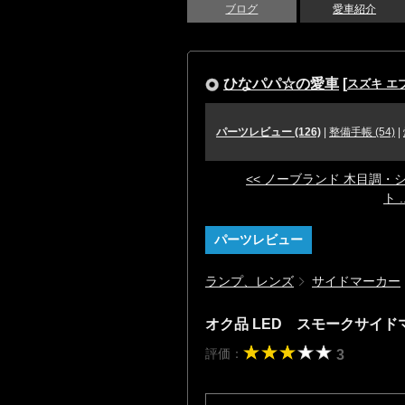
ブログ
愛車紹介
ひなパパ☆の愛車
[
スズキ エ
パーツレビュー (126)
|
整備手帳 (54)
|
<< ノーブランド 木目調・
ト ..
パーツレビュー
ランプ、レンズ
サイドマーカー
オク品 LED スモークサ
評価：
3