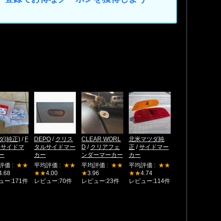
ダ(純正)
/
F
DEPO
/
クリス
CLEAR WORL
北米マツダ純
用サイドマ
タルサイドマー
D
/
クリアフェ
正
/
サイドマー
ー
カー
ンダーマーカー
カー
評価 :
★★
平均評価 :
★★
平均評価 :
★★
平均評価 :
★★
4.68
★★
4.00
★
3.96
★★
4.74
ュー:171件
レビュー:70件
レビュー:23件
レビュー:114件