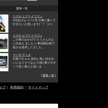
愛車一覧
スズキ エブリイワゴン
2代目ひなパパ☆号 大事に乗って
行きたいと思います( ´ ▽ ` )ﾉ☆
スズキ エブリイワゴン
この車のおかげで たくさんの人
に出会え ました☆ 車高調仕様で
低さを追求してました ...
マツダ デミオ
代車ですｗｗ 意外に長い付き合
いになりそうなんで(笑) 乗りやす
くて良い車だと思いま ...
[
愛車一覧
]
ルプ
｜
利用規約
｜
サイトマップ