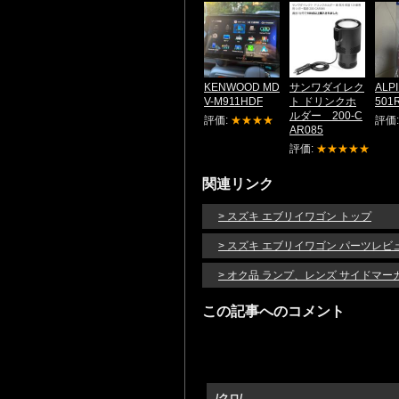
KENWOOD MD
サンワダイレク
ALP
V-M911HDF
ト ドリンクホ
501
ルダー 200-C
評価:
★★★★
評価
AR085
評価:
★★★★★
関連リンク
> スズキ エブリイワゴン トップ
> スズキ エブリイワゴン パーツレビ
> オク品 ランプ、レンズ サイドマ
この記事へのコメント
/クロ/