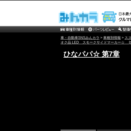
車・自動車SNSみんカラ
>
車種別情報
>
ス
オク品 LED スモークサイドマーカー☆ [
ひなパパ☆ 第7章