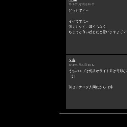
2011年1月26日 18:03
どうもです～
イイですね～
薄くもなく、濃くもなく
ちょうど良い感じだと思いますよ (ﾟ∇^
Ｖ吉
2011年1月26日 18:42
うちのエブは何故かライト系は電球な
（汁
何せアナログ人間だから（爆