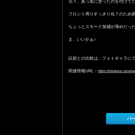
元々、真っ黒に塗ったのを付けて
フロント周りすっきり化？のため
ちょっとスモーク加減が薄めだっ
ま、いいかぁ♪
以前との比較は、フォトギャラに
関連情報URL：
https://minkara.carvi
パ