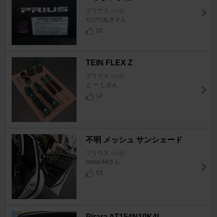
プリウス
[30系]
ちびだぬきさん
20
TEIN FLEX Z
プリウス
[30系]
と ー しさん
14
不明 メッシュ サンシェード
プリウス
[30系]
masa.44さん
53
Pirara AT154N10K4L