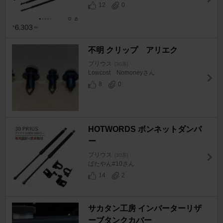
12
0
不明 クリップ アリエク
プリウス
[30系]
Lowcost Nomoneyさん
8
0
HOTWORDS ボンネットダンパ
ー
プリウス
[30系]
ばたやん#10さん
14
2
サカタン工房 インバーターリザ
ーブタンクカバー