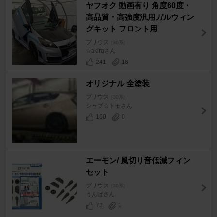
ヤフオク 動画有り 角度60度・
高品質・高強度汎用ガルウィン
グキット フロント用
プリウス
[30系]
☆akiraさん
241
16
オリジナル 全塗装
プリウス
[30系]
シャブ☆トモさん
160
0
エーモン/ 風切り音低減フィン
セット
プリウス
[30系]
うんぱさん
73
1