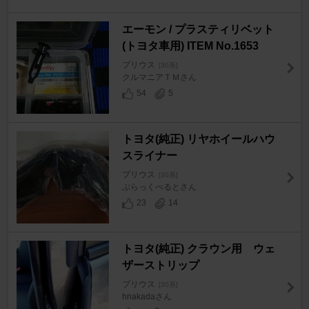
エーモン / プラスティリベット
(トヨタ車用) ITEM No.1653
プリウス
[30系]
クルマニアＴＭさん
54
5
トヨタ(純正) リヤホイールハウ
スライナー
プリウス
[30系]
ぶらっくべるとさん
23
14
トヨタ(純正) クラウン用 ウェ
ザーストリップ
プリウス
[30系]
hnakadaさん