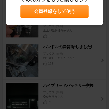
HID屋 / トレーディングトレー
会員登録をして使う
ド LEDヘッドライト DSシリー
ズ
プリウス
[30系]
金太郎飴@運転手さん
10
ハンドルの異音❗️治しました❗️
プリウス
[30系]
のりから めんたいさん
122
ハイブリッドバッテリー交換
プリウス
[30系]
Cooたろうさん
71