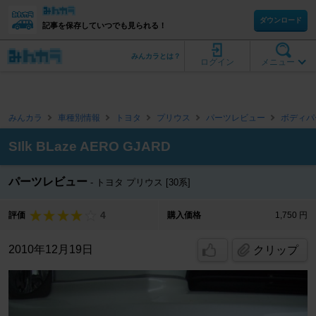
ダウンロード
記事を保存していつでも見られる！
みんカラとは？
ログイン
メニュー
みんカラ
車種別情報
トヨタ
プリウス
パーツレビュー
ボディパ
SIlk BLaze AERO GJARD
パーツレビュー
トヨタ プリウス [30系]
4
評価
購入価格
1,750 円
2010年12月19日
クリップ