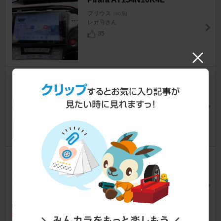
プリウス
[30系]
レガ号さん
35
3M / スリーエム ジャパン ヘッ
ドライト用クリアコーティング
剤 / 39173
プリウス
[30系]
のりから めんたいさん
82
MINERVA F205 215/40R18
プリウス
[30系]
と ー しさん
15