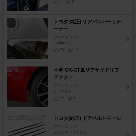
7
6
トヨタ(純正) リアバンパーリテ
ーナー
プリウス
[30系]
☆akiraさん
79
11
不明 GR-GT風リアサイドリフ
テクター
プリウス
[30系]
チャヤさん
35
0
トヨタ(純正) ドアベルトモール
プリウス
[30系]
ぷりおかぷり子さん