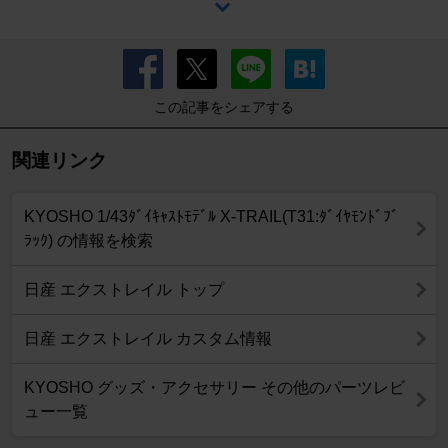
この記事をシェアする
関連リンク
KYOSHO 1/43ﾀﾞｲｷｬｽﾄﾓﾃﾞﾙ X-TRAIL(T31:ﾀﾞｲﾔﾓﾝﾄﾞﾌﾞ
ﾗｯｸ) の情報を検索
日産 エクストレイル トップ
日産 エクストレイル カスタム情報
KYOSHO グッズ・アクセサリー その他のパーツレビ
ュー一覧