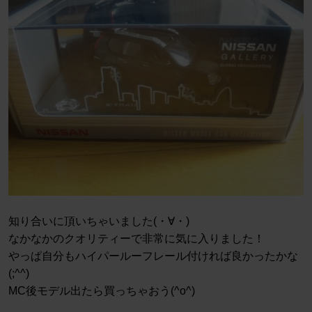
知り合いに頂いちゃいました(・∀・)
なかなかのクオリティーで非常に気に入りました！
やっぱ自分もハイパールーフレール付ければ良かったかな
(;^^)
MC後モデル出たら買っちゃおう(^o^)