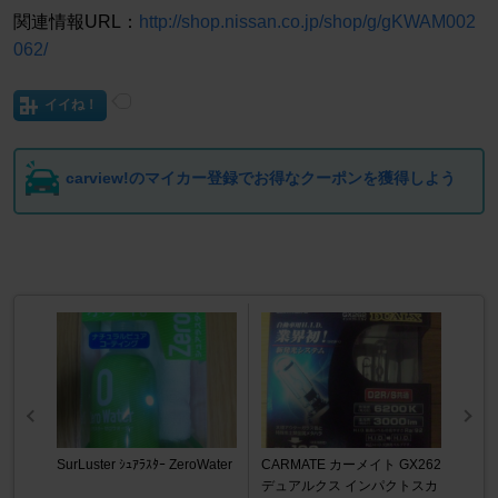
関連情報URL：
http://shop.nissan.co.jp/shop/g/gKWAM002
062/
イイね！
carview!のマイカー登録でお得なクーポンを獲得しよう
SurLuster ｼｭｱﾗｽﾀｰ ZeroWater
CARMATE カーメイト GX262
デュアルクス インパクトスカ