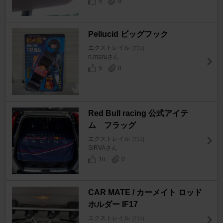
5
0
Pellucid ビッグフック
エクストレイル
[T31]
n.maruさん
5
0
Red Bull racing 公式アイテ
ム フラッグ
エクストレイル
[T31]
SIRVAさん
10
0
CAR MATE / カーメイト ロッド
ホルダー IF17
エクストレイル
[T31]