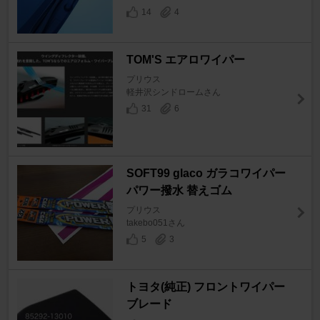
14
4
TOM'S エアロワイパー
プリウス
軽井沢シンドロームさん
31
6
SOFT99 glaco ガラコワイパー
パワー撥水 替えゴム
プリウス
takebo051さん
5
3
トヨタ(純正) フロントワイパー
ブレード