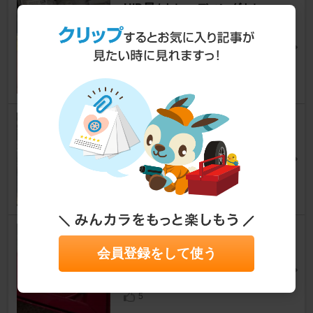
HID屋 / トレーディングトレー
ド LEDヘッドライト DSシリー
ズ
プリウス
金太郎飴@運転手さん
9
Shell HELIX FUELSAVE 0W-2
0
プリウス
まさ37さん
40
KAISER kaiserjp KAISER WH
EEL for RUPES
会員登録をして使う
プリウス
★ヤシ★さん
5