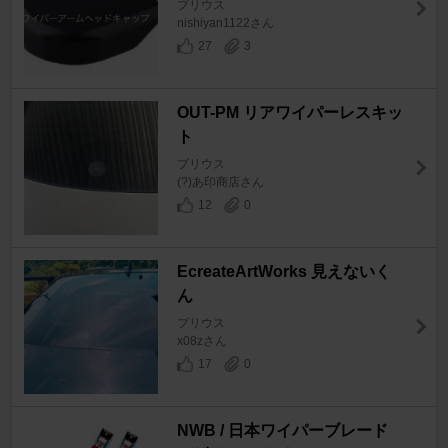
プリウス
nishiyan1122さん
27
3
OUT-PM リアワイパーレスキッ
ト
プリウス
(?)あ印商店さん
12
0
EcreateArtWorks 見えないく
ん
プリウス
x08zさん
17
0
NWB / 日本ワイパーブレード