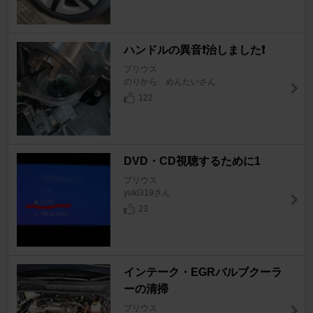
ハンドルの異音❗️治しました❗️
プリウス
のりから めんたいさん
122
DVD・CD視聴するために1
プリウス
yuki319さん
23
インテーク・EGRバルブクーラ
ーの清掃
プリウス