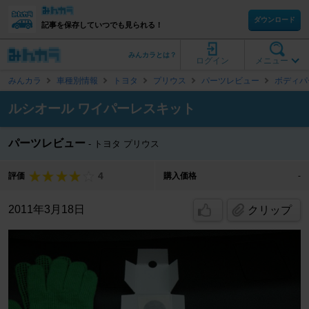
ダウンロード
記事を保存していつでも見られる！
みんカラとは？
ログイン
メニュー
みんカラ
車種別情報
トヨタ
プリウス
パーツレビュー
ボディパ
ルシオール ワイパーレスキット
パーツレビュー
トヨタ プリウス
4
評価
購入価格
-
2011年3月18日
クリップ