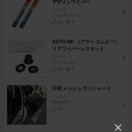
デザインワイパー
プリウス
たくひろパパさん
16
0
AUTO-MP （アウト-エムピー）
リアワイパーレスキット
プリウス
ゆうひな☆さん
15
0
不明 メッシュ サンシェード
プリウス
masa.44さん
53