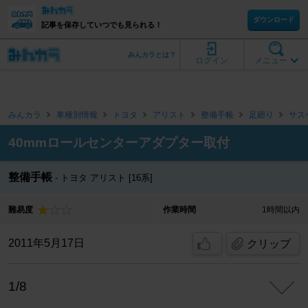
ダウンロード
記事を保存していつでも見られる！
みんカラとは？
ログイン
メニュー
みんカラ
車種別情報
トヨタ
アリスト
整備手帳
足廻り
サス
40mmロールセンターアダプター取付
整備手帳
トヨタ アリスト [16系]
難易度
作業時間
1時間以内
2011年5月17日
クリップ
1/8