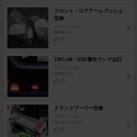
フロント・ロアアームブッシュ
交換
アリスト
[16系]
疾風/Mさん
27
TRC-off・VSC警告ランプ点灯
アリスト
[16系]
makoGさん
15
クランクプーリー交換
アリスト
[16系]
えいじん☆彡さん
21