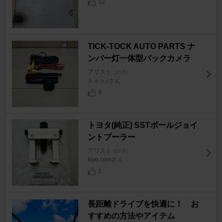
12
TICK-TOCK AUTO PARTS ナ
ンバー灯一体型バックカメラ
アリスト
[16系]
ｋｅｎ♪さん
9
トヨタ(純正) SSTボールジョイ
ントプーラー
アリスト
[16系]
kiyo.comさん
1
長距離ドライブを快適に！ お
すすめの方法やアイテム