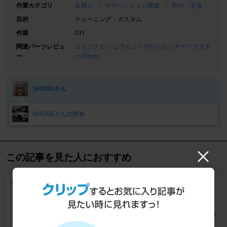
作業カテゴリ
足廻り
サスペンション関連
取付・交換
目的
チューニング・カスタム
作業
DIY
関連パーツレビュ
オリジナル ジュラルミンロールセンターアダプタ
ー
ー40mm
SHOI56さん
SHOI56さんの愛車
この記事を見た人におすすめ
リフレッシュ！
アリスト
[16系]
うっちーちゃんさん
23
2