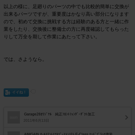
以上の様に、足廻りのパーツの中でも比較的簡単に交換が
出来るパーツですが、重要度はかなり高い部分になります
ので、初めて交換に挑戦する方は経験のある方と一緒に作
業をしたり、交換後に整備士の方に再度確認してもらった
りして万全を期して作業にあたって下さい。
では、さようなら。
イイね！
Garage28ｵﾘｼﾞﾅﾙ 純正ﾌﾛﾝﾄﾌｪﾝﾀﾞｰﾀﾞｸﾄ加工
2011年6月13日
AIMGAIN ｵｰﾙｽﾃﾝﾚｽｴｷｿﾞｰｽﾄｼｽﾃﾑ E-Class ﾏｯﾄﾞﾌﾞﾗｯｸ塗装