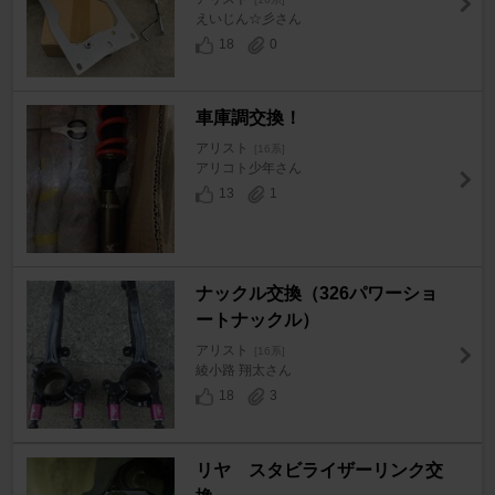
えいじん☆彡さん
18
0
車庫調交換！
アリスト
[16系]
アリコト少年さん
13
1
ナックル交換（326パワーショ
ートナックル）
アリスト
[16系]
綾小路 翔太さん
18
3
リヤ スタビライザーリンク交