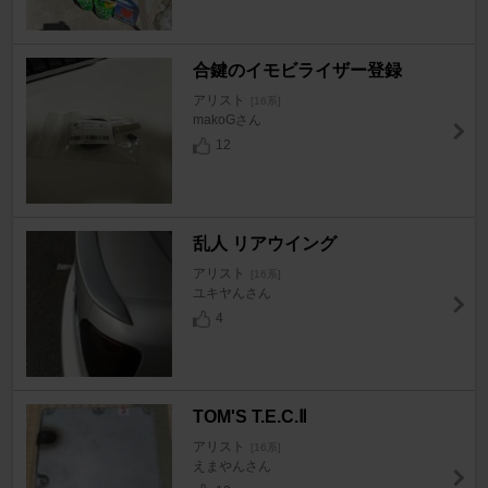
合鍵のイモビライザー登録
アリスト
[16系]
makoGさん
12
乱人 リアウイング
アリスト
[16系]
ユキヤんさん
4
TOM'S T.E.C.Ⅱ
アリスト
[16系]
えまやんさん