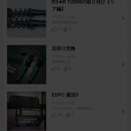
RS★R Ti2000の取り付け【リ
ア編】
アリスト
[16系]
jzs161acr55さん
7
3
足回り交換
アリスト
[16系]
FUJIMaさん
3
0
EDFC 復活!!
アリスト
[16系]
ツインソウル SpecⅡさん
15
0