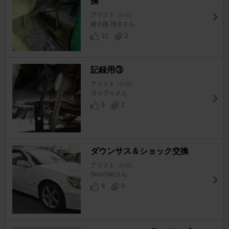
換
アリスト
[16系]
綾小路 翔太さん
12
2
記録用③
アリスト
[16系]
ヨゥプゥさん
5
2
ダウンサス＆ショック交換
アリスト
[16系]
SuzuYasさん
9
0