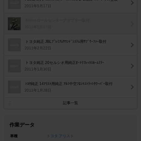
2011年5月17日
40mmロールセンターアダプター取付
2011年5月17日
トヨタ純正 JBLﾌﾟﾚﾐｱﾑｻｳﾝﾄﾞｼｽﾃﾑ用ｻﾌﾞｳｰﾌｧｰ取付
2011年2月22日
トヨタ純正 20セルシオ用純正ｵｰﾄﾘﾌﾚｯｸｽﾙｰﾑﾐﾗｰ
2011年1月30日
ﾄﾖﾀ純正 14ｱﾘｽﾄ用純正 ｱﾙﾐ中空ﾌﾛﾝﾄｽﾄﾗｯﾄﾀﾜｰﾊﾞｰ取付
2011年1月28日
記事一覧
作業データ
車種
トヨタ アリスト