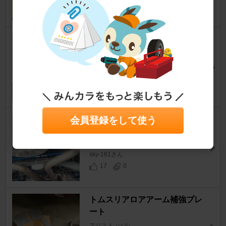
フロントピロテン取り付け
アリスト
[16系]
HIRO@旅人さん
20
0
会員登録をして使う
ｽﾀﾋﾞﾗｲｻﾞｰ取り付けと体力測
定。
アリスト
[16系]
sky-161さん
17
0
トムスリアロアアーム補強プレ
ート
アリスト
[16系]