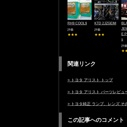
RH9 COOL9
KTD 2JZGEIM
BL
JE
評価:
評価:
E P
★★★
★★★
s
評価
★
関連リンク
> トヨタ アリスト トップ
> トヨタ アリスト パーツレビュ
> トヨタ純正 ランプ、レンズ 
この記事へのコメント