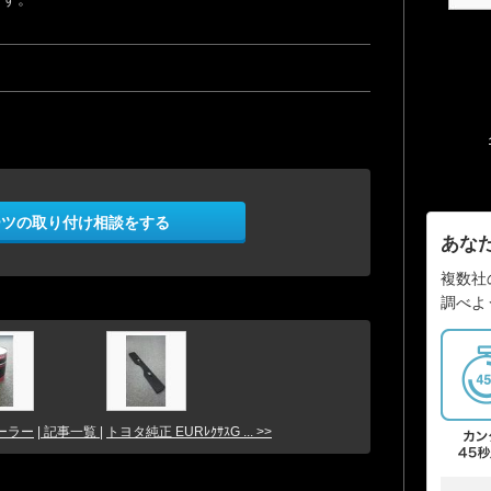
ーツの取り付け相談をする
あな
複数社
調べよ
ーラー
| 記事一覧 |
トヨタ純正 EURﾚｸｻｽG ... >>