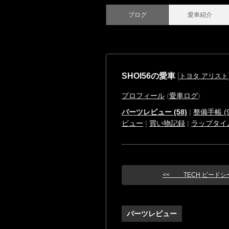
ブログ
愛車紹介
SHOI56の愛車
[
トヨタ アリスト
プロフィール
(
愛車ログ
)
パーツレビュー (58)
|
整備手帳 (9
ビュー
|
買い物記録
|
ラップタイ
<< TECH ビードシ
パーツレビュー