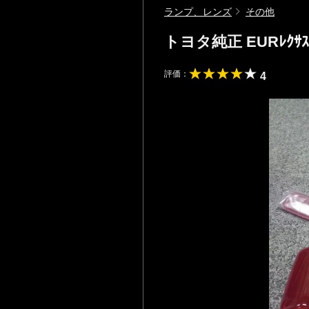
ランプ、レンズ
その他
トヨタ純正 EURﾚｸｻｽG
評価：
4