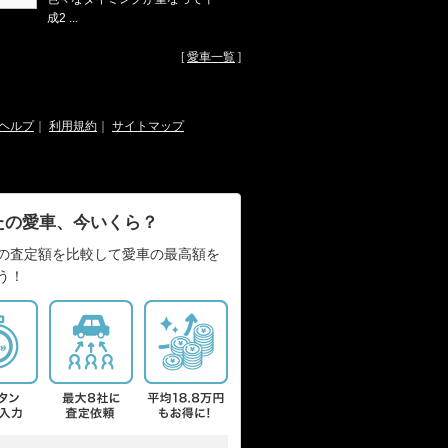
成2 ...
[
愛車一覧
]
ヘルプ
｜
利用規約
｜
サイトマップ
たの愛車、今いくら？
の査定額を比較して愛車の最高額を
う！