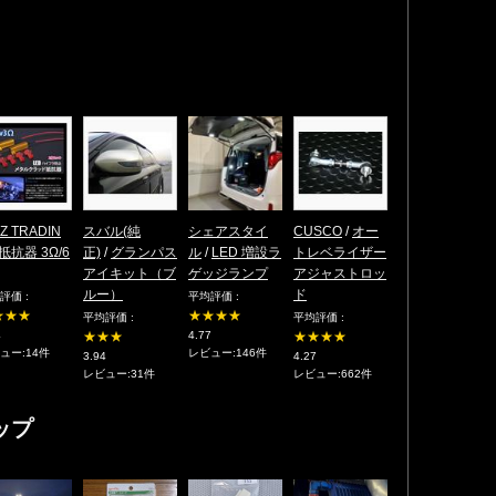
IZ TRADIN
スバル(純
シェアスタイ
CUSCO
/
オー
抵抗器 3Ω/6
正)
/
グランパス
ル
/
LED 増設ラ
トレベライザー
アイキット（ブ
ゲッジランプ
アジャストロッ
ルー）
ド
評価 :
平均評価 :
★★★
★★★★
平均評価 :
平均評価 :
4
★★★
4.77
★★★★
ュー:14件
レビュー:146件
3.94
4.27
レビュー:31件
レビュー:662件
ップ