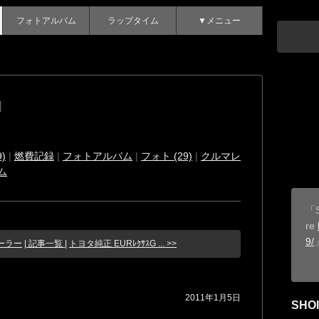
フォトアルバム
ラップタイム
▼メニュー
]
)
|
燃費記録
|
フォトアルバム
|
フォト (29)
|
クルマレ
ム
「S
re
9/
ーラー
| 記事一覧 |
トヨタ純正 EURﾚｸｻｽG ... >>
2011年1月5日
SHOI