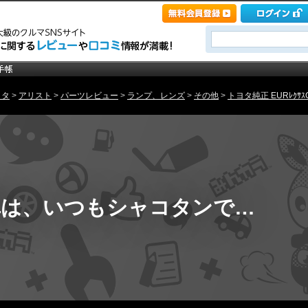
ヨタ
>
アリスト
>
パーツレビュー
>
ランプ、レンズ
>
その他
>
トヨタ純正 EURﾚｸｻｽGS
車は、いつもシャコタンで…