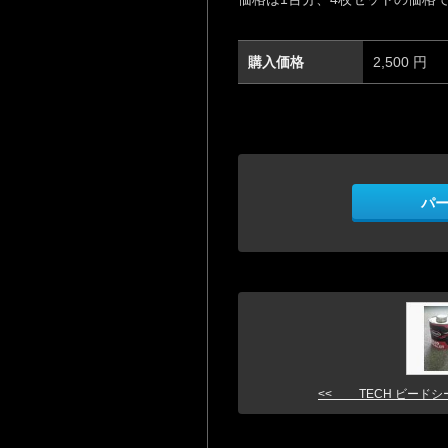
購入価格
2,500 円
パ
<< TECH ビードシ