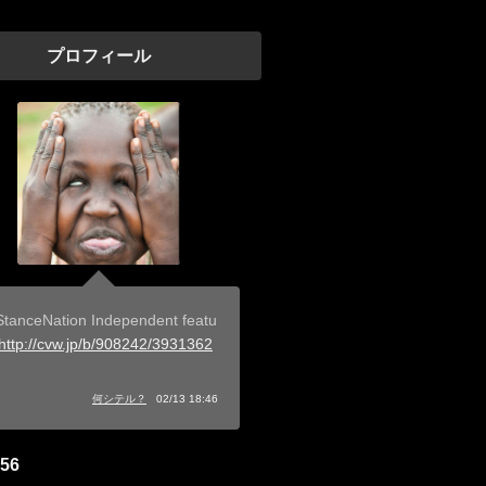
プロフィール
tanceNation Independent featu
http://cvw.jp/b/908242/3931362
」
何シテル？
02/13 18:46
56