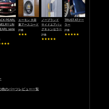
ACK PEARL
エーモン 大容
ノーブランド
TRUST ATクー
WELRY LIN
量アースコード
サイドエアバッ
ラー
EARL serie
グキャンセラー
評価:
評価:
★★★
★★★★★
評価:
★★★★★
:
★★★★
ー
その他のパーツレビュー一覧