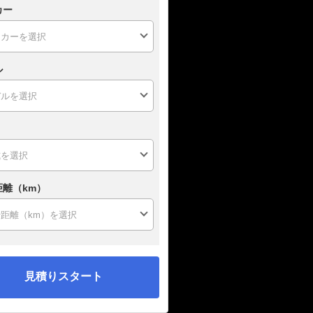
カー
ル
距離（km）
見積りスタート