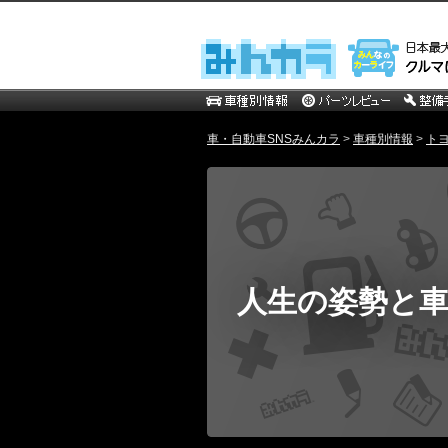
車・自動車SNSみんカラ
>
車種別情報
>
ト
人生の姿勢と