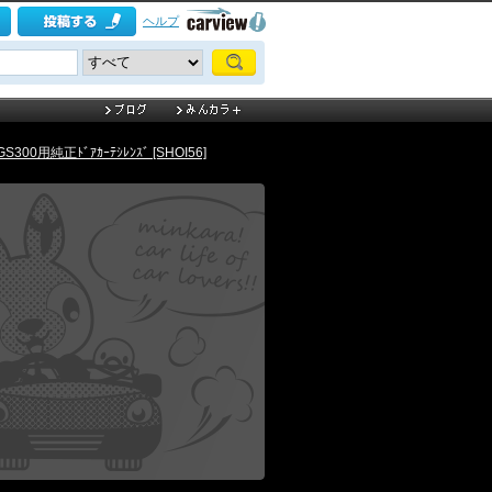
ヘルプ
300用純正ﾄﾞｱｶｰﾃｼﾚﾝｽﾞ [SHOI56]