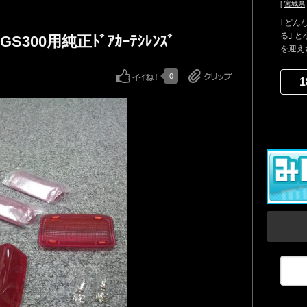
[
宮城県
｢どん
る｣ 
S300用純正ﾄﾞｱｶｰﾃｼﾚﾝｽﾞ
を迎え
0
1