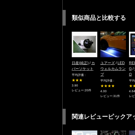
類似商品と比較する
日産(純正)
/
カ
ユアーズ
/
LED
RE
バーソケット
ウェルカムラン
G
/
プ
Ω
平均評価 :
★★★
平均評価 :
平均
3.90
★★★★
★
レビュー:20件
4.00
4.6
レビュー:31件
レビ
関連レビューピックア