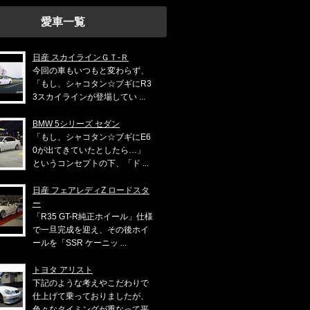
愛車一覧
日産 スカイラインＧＴ‐Ｒ
今回の車もいつもと変わらず、
「もし、シャコタン☆ブギにR3
3スカイラインが登場してい ...
BMW 5シリーズ セダン
「もし、シャコタン☆ブギにE6
0が出てきていたとしたら…」
というコンセプトの下、「ド ...
日産 フェアレディZ ロードスタ
ー
「R35 GT-R純正ホイール」仕様
で一旦完成を迎え、その後ホイ
ールを「SSR ケーニッ ...
トヨタ アリスト
下記のような考えやこだわりで
仕上げて乗っておりましたが、
色々なタイミングが重なって平