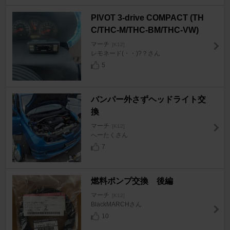
PIVOT 3-drive COMPACT (TH
C/THC-M/THC-BM/THC-VW)
マーチ
[K12]
レモネード(・・)?？さん
5
バンパー外さずヘッドライト交
換
マーチ
[K12]
へーたくさん
7
燃料ポンプ交換 後編
マーチ
[K12]
BlackMARCHさん
10