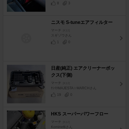
8
3
ニスモ S-tuneエアフィルター
マーチ
[K12]
スギゾウさん
1
0
日産(純正) エアクリーナーボッ
クス(下側)
マーチ
[K12]
ｹﾝｲﾁMAJESTA☆MARCHさん
19
0
HKS スーパーパワーフロー
マーチ
[K12]
Kominettiさん