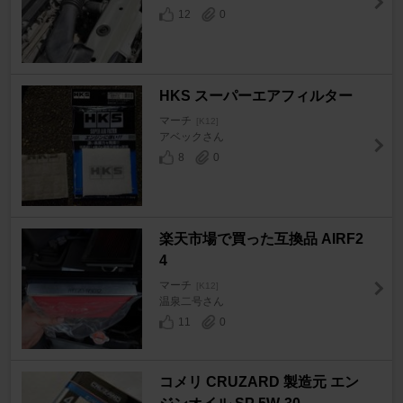
12
0
HKS スーパーエアフィルター
マーチ
[K12]
アベックさん
8
0
楽天市場で買った互換品 AIRF2
4
マーチ
[K12]
温泉二号さん
11
0
コメリ CRUZARD 製造元 エン