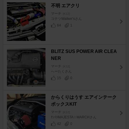
不明 エアクリ
マーチ
[K12]
コテツWalker’sさん
64
1
BLITZ SUS POWER AIR CLEA
NER
マーチ
[K12]
へーたくさん
15
0
からくりはうす エアインテーク
ボックスKIT
マーチ
[K12]
ｹﾝｲﾁMAJESTA☆MARCHさん
42
0