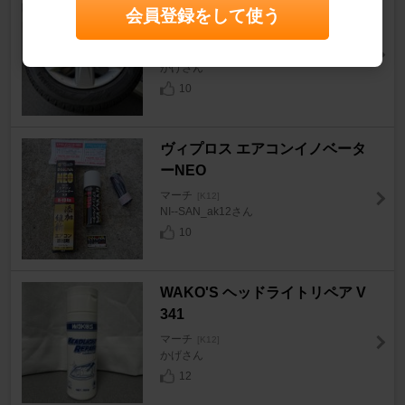
YOKOHAMA iceGUARD 6 (iG6
会員登録をして使う
0)
マーチ
[K12]
かげさん
10
ヴィプロス エアコンイノベータ
ーNEO
マーチ
[K12]
NI--SAN_ak12さん
10
WAKO'S ヘッドライトリペア V
341
マーチ
[K12]
かげさん
12