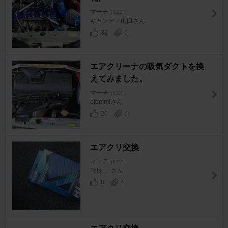
マーチ
[K12]
キャンディ山口さん
32
5
エアクリーナの吸気ダクトを換
えてみました。
マーチ
[K12]
otommiさん
20
5
エアクリ交換
マーチ
[K12]
Tetsu。さん
8
4