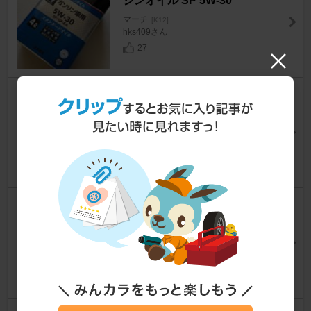
ジンオイル SP 5W‐30
マーチ
[K12]
hks409さん
27
PIONEER / carrozzeria DEH-5
500
マーチ
[K12]
kaiharasuさん
10
日産(純正) クラッチマスターシ
リンダー
マーチ
[K12]
こがねんさん
10