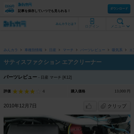
ダウンロード
記事を保存していつでも見られる！
みんカラとは？
ログイン
メニュー
みんカラ
車種別情報
日産
マーチ
パーツレビュー
吸気系
エ
サティスファクション エアクリーナー
パーツレビュー
日産 マーチ [K12]
4
評価
購入価格
13,000 円
2010年12月7日
クリップ