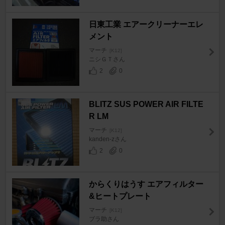
日東工業 エアークリーナーエレ
メント
マーチ
[K12]
ニシＧＴさん
2
0
BLITZ SUS POWER AIR FILTE
R LM
マーチ
[K12]
kanden-zさん
2
0
からくりはうす エアフィルター
&ヒートプレート
マーチ
[K12]
ブラ助さん