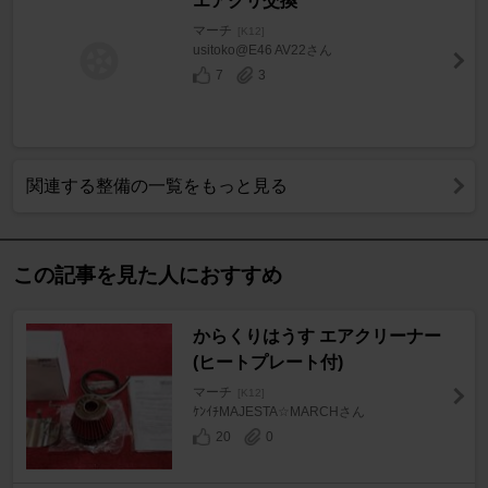
エアクリ交換
マーチ
[K12]
usitoko@E46 AV22さん
7
3
関連する整備の一覧をもっと見る
この記事を見た人におすすめ
からくりはうす エアクリーナー
(ヒートプレート付)
マーチ
[K12]
ｹﾝｲﾁMAJESTA☆MARCHさん
20
0