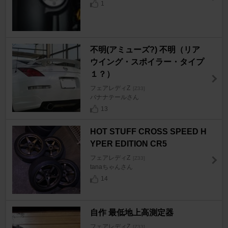
1
不明(アミューズ?) 不明（リア
ウイング・スポイラー・タイプ
１？）
フェアレディZ
[Z33]
バナナテールさん
13
HOT STUFF CROSS SPEED H
YPER EDITION CR5
フェアレディZ
[Z33]
tanaちゃんさん
14
自作 最低地上高測定器
フェアレディZ
[Z33]