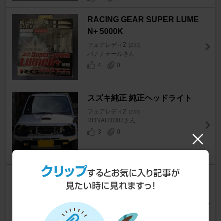
RACING GEAR SUPER LUME
N+ 5000K
フェアレディZ
[Z33]
バナナテールさん
4
0
スズキ純正 純正ヘッドライト
フェアレディZ
[Z33]
RONALDO07さん
3
0
日産(純正) 純正ヘッドライト
フェアレディZ
[Z33]
ms_toujouさん
10
0