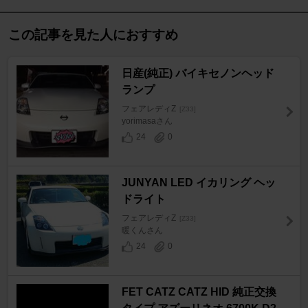
この記事を見た人におすすめ
日産(純正) バイキセノンヘッド
ランプ
フェアレディZ
[Z33]
yorimasaさん
24
0
JUNYAN LED イカリング ヘッ
ドライト
フェアレディZ
[Z33]
暖くんさん
24
0
FET CATZ CATZ HID 純正交換