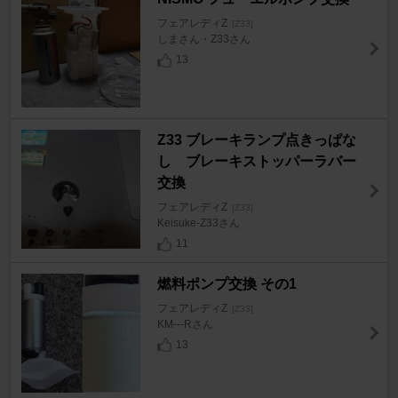
フェアレディZ
[Z33]
しまさん・Z33さん
13
Z33 ブレーキランプ点きっぱな
し ブレーキストッパーラバー
交換
フェアレディZ
[Z33]
Keisuke-Z33さん
11
燃料ポンプ交換 その1
フェアレディZ
[Z33]
KM---Rさん
13