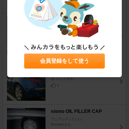
SUPAREE LED ヘッドライト
(D2S)
フェアレディZ
[Z33]
Delightさん
5
0
会員登録をして使う
ＩＭＰＵＬ リアウイング
フェアレディZ
[Z33]
はっしぃ♪さん
1
nismo OIL FILLER CAP
フェアレディZ
[Z33]
Burrowsさん