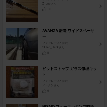
Z_oneさん
10
AVANZA 鍛造 ワイドスペーサ
ー
フェアレディZ
[Z33]
Stiller＿Tackさん
5
ピットストップ ガラス修理キッ
ト
フェアレディZ
[Z33]
ノークンさん
0
NISMO フューエルポンプ交換