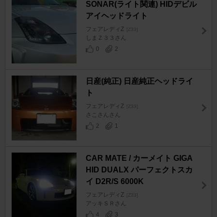
SONAR(ライト関連) HIDデビル
アイヘッドライト
フェアレディZ
[Z33]
しまＺ３３さん
0
2
日産(純正) 日産純正ヘッドライ
ト
フェアレディZ
[Z33]
さこさんさん
2
1
CAR MATE / カーメイト GIGA
HID DUALX パーフェクトスカ
イ D2R/S 6000K
フェアレディZ
[Z33]
アッキＳＲさん
4
3