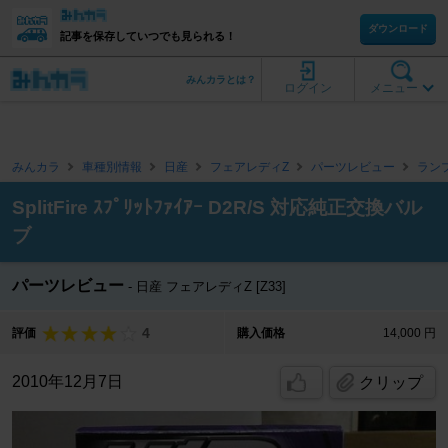
ダウンロード
記事を保存していつでも見られる！
みんカラとは？
ログイン
メニュー
みんカラ
車種別情報
日産
フェアレディZ
パーツレビュー
ラン
SplitFire ｽﾌﾟﾘｯﾄﾌｧｲｱｰ D2R/S 対応純正交換バル
ブ
パーツレビュー
日産 フェアレディZ [Z33]
4
評価
購入価格
14,000 円
2010年12月7日
クリップ