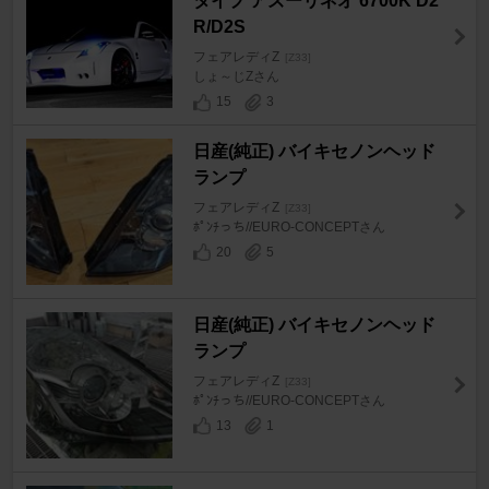
タイプ アズーリネオ 6700K D2
R/D2S
フェアレディZ
[Z33]
しょ～じZさん
15
3
日産(純正) バイキセノンヘッド
ランプ
フェアレディZ
[Z33]
ﾎﾟﾝﾁっち//EURO-CONCEPTさん
20
5
日産(純正) バイキセノンヘッド
ランプ
フェアレディZ
[Z33]
ﾎﾟﾝﾁっち//EURO-CONCEPTさん
13
1