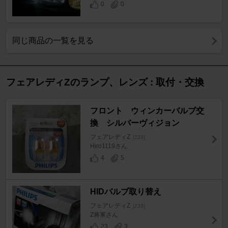
0
0
同じ商品の一覧を見る
フェアレディZのランプ、レンズ : 取付・交換
フロント ウィンカーバルブ交
換 シルバーヴィジョン
フェアレディZ
[Z33]
Hiro1119さん
4
5
HIDバルブ取り替え
フェアレディZ
[Z33]
Z将軍さん
23
3