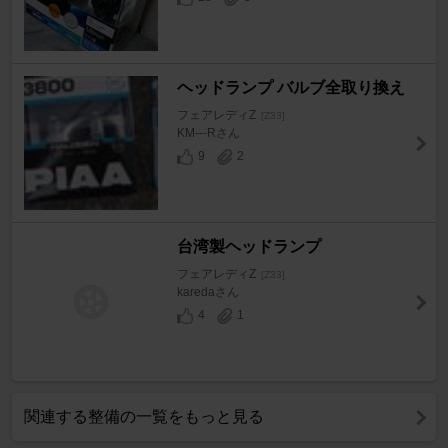
ヘッドランプ バルブ全取り換え
フェアレディZ
[Z33]
KM---Rさん
9
2
台湾製ヘッドランプ
フェアレディZ
[Z33]
karedaさん
4
1
関連する整備の一覧をもっと見る