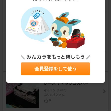
ャタライザー ＨＫＳランエボⅵ
用 メタルキャタライザー
ギャラン
[EA/EC]
はちみつ少年さん
0
もきっぷいんだすとりー アワア
ワ棒
ギャラン
[EA/EC]
RipVanさん
0
会員登録をして使う
ボンフォーム グラマラスサロン
レース ティッシュカバー
ギャラン
[EA/EC]
ぷりぃすとさん
0