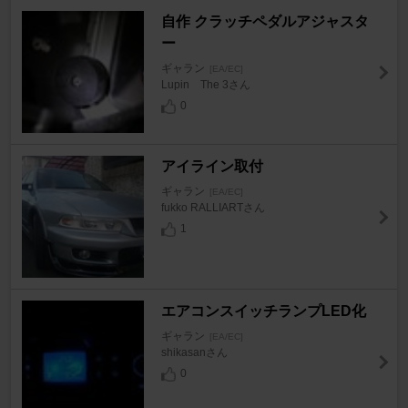
自作 クラッチペダルアジャスタ
ー
ギャラン
[EA/EC]
Lupin The 3さん
0
アイライン取付
ギャラン
[EA/EC]
fukko RALLIARTさん
1
エアコンスイッチランプLED化
ギャラン
[EA/EC]
shikasanさん
0