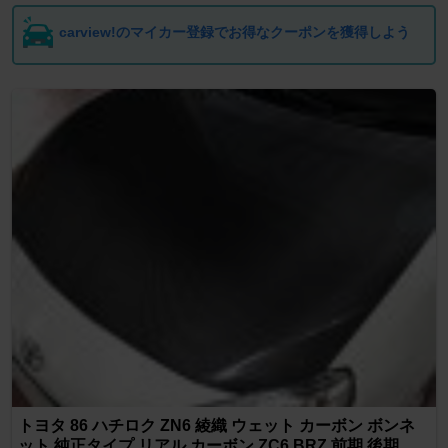
carview!のマイカー登録でお得なクーポンを獲得しよう
トヨタ 86 ハチロク ZN6 綾織 ウェット カーボン ボンネ
ット 純正タイプ リアル カーボン ZC6 BRZ 前期 後期