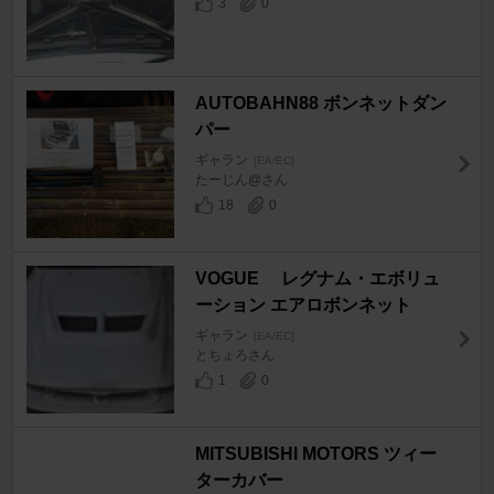
3
0
AUTOBAHN88 ボンネットダン
パー
ギャラン
[EA/EC]
たーじん@さん
18
0
VOGUE レグナム・エボリュ
ーション エアロボンネット
ギャラン
[EA/EC]
とちょろさん
1
0
MITSUBISHI MOTORS ツィー
ターカバー