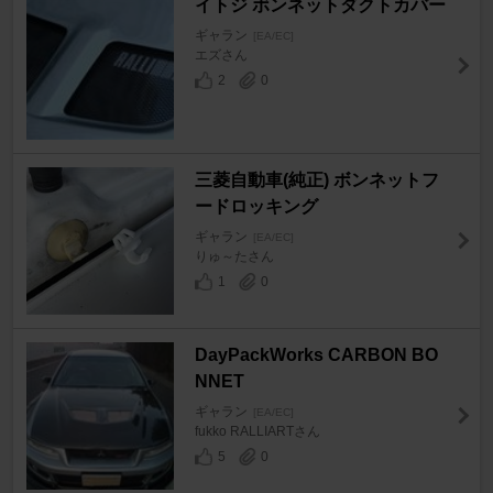
イトジ ボンネットダクトカバー
ギャラン
[EA/EC]
エズさん
2
0
三菱自動車(純正) ボンネットフ
ードロッキング
ギャラン
[EA/EC]
りゅ～たさん
1
0
DayPackWorks CARBON BO
NNET
ギャラン
[EA/EC]
fukko RALLIARTさん
5
0