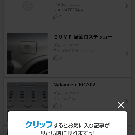
ギャラン
[EA/EC]
ジョン＠ZC33さん
0
ＧＵＭＰ 給油口ステッカー
ギャラン
[EA/EC]
ファンタジスタmnsさん
0
Nakamichi EC-302
ギャラン
[EA/EC]
マンさんさん
1
ＨＫＳランエボⅵ用 メタルキ