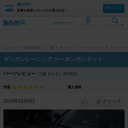
ダウンロード
記事を保存していつでも見られる！
みんカラとは？
ログイン
メニュー
みんカラ
車種別情報
三菱
ギャラン
パーツレビュー
ボディパー
ダンガンレーシング カーボンボンネット
パーツレビュー
三菱 ギャラン [EA/EC]
5
評価
購入価格
-
2010年12月9日
クリップ