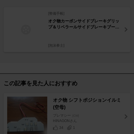
[整備手帳]
オク物カーボンサイドブレーキグリッ
プ＆リベラールサイドブレーキブーツ
取り付け
[泡沫拳士]
この記事を見た人におすすめ
オク物 シフトポジションイルミ
(空母)
プレマシー
[CW]
HINAGONさん
34
1