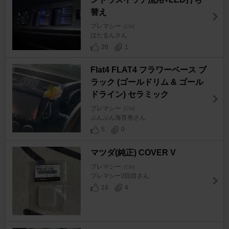
替え
プレマシー
[CW]
ほたるんさん
26
1
Flat4 FLAT4 フラワーベース ブ
ラック (ゴールドリム & ゴール
ドライン) セラミック
プレマシー
[CW]
ぶんぶん海苔巻さん
5
0
マツダ(純正) COVER V
プレマシー
[CW]
プレマシー2回目さん
16
4