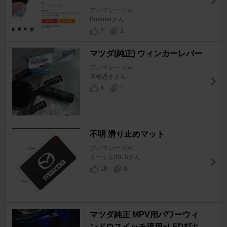
プレマシー
[CW]
Boarderさん
7
2
マツダ(純正) ウィンカーレバー
プレマシー
[CW]
屋根憑きさん
4
1
不明 滑り止めマット
プレマシー
[CW]
ミーくん0815さん
18
0
マツダ純正 MPV用パワーウィ
ンドウスイッチ流用+LED打ち