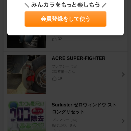
SEV / ダブリュ・エフ・エヌ S
会員登録をして使う
EV AL typeR
プレマシー
[CW]
フランケンビルシュタインさん
32
ACRE SUPER-FIGHTER
プレマシー
[CW]
2流整備士さん
19
Surluster ゼロウィンドウ スト
ロングリセット
プレマシー
[CW]
あけぼの。さん