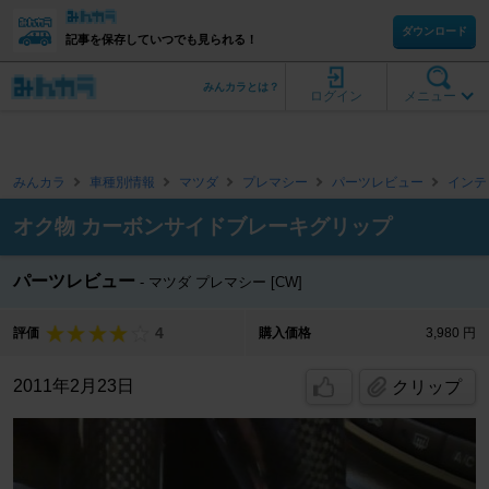
ダウンロード
記事を保存していつでも見られる！
みんカラとは？
ログイン
メニュー
みんカラ
車種別情報
マツダ
プレマシー
パーツレビュー
インテ
オク物 カーボンサイドブレーキグリップ
パーツレビュー
マツダ プレマシー [CW]
4
評価
購入価格
3,980 円
2011年2月23日
クリップ