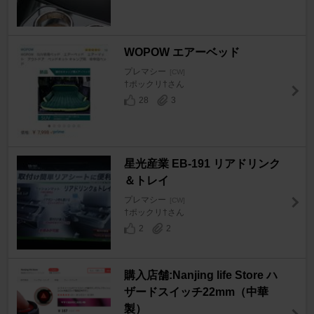
WOPOW エアーベッド
プレマシー
[CW]
†ポックリ†さん
28
3
星光産業 EB-191 リアドリンク
＆トレイ
プレマシー
[CW]
†ポックリ†さん
2
2
購入店舗:Nanjing life Store ハ
ザードスイッチ22mm（中華
製）