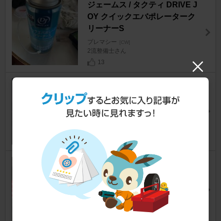
ジェームス / タクティ DRIVE J
OY クイックエバポレーターク
リーナーS
プレマシー
[CW]
2流整備士さん
13
DIXCEL EXTRA Speed(ES) ty
pe
プレマシー
[CW]
紗來さん
18
WURTH A/C PRO パフォーマ
ンス添加剤 クールショット
プレマシー
[CW]
TomJIJIさん
10