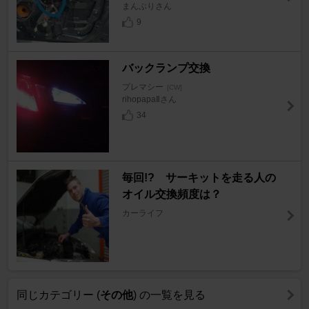
まんぶりさん
9
バックランプ交換
プレマシー
[CW]
rihopapaⅡさん
34
毎回!? サーキットを走る人の
オイル交換頻度は？
カーライフ
同じカテゴリー (
その他
) の一覧を見る