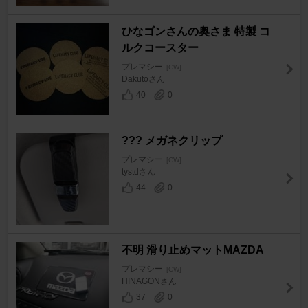
ひなゴンさんの奥さま 特製 コ
ルクコースター
プレマシー
[CW]
Dakutoさん
40
0
??? メガネクリップ
プレマシー
[CW]
tystdさん
44
0
不明 滑り止めマットMAZDA
プレマシー
[CW]
HINAGONさん
37
0