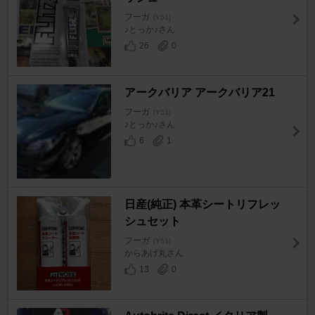
フーガ
[Y51]
♪とっか♪さん
26
0
アークバリア アークバリア21
フーガ
[Y51]
♪とっか♪さん
6
1
日産(純正) 本革シートリフレッ
シュセット
フーガ
[Y51]
からあげ丸さん
13
0