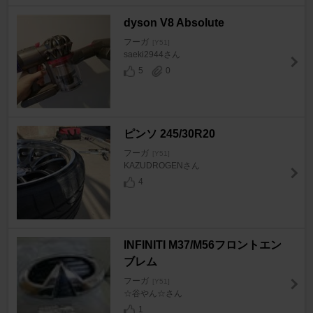
dyson V8 Absolute
フーガ
[Y51]
saeki2944さん
5
0
ピンソ 245/30R20
フーガ
[Y51]
KAZUDROGENさん
4
INFINITI M37/M56フロントエン
ブレム
フーガ
[Y51]
☆谷やん☆さん
1