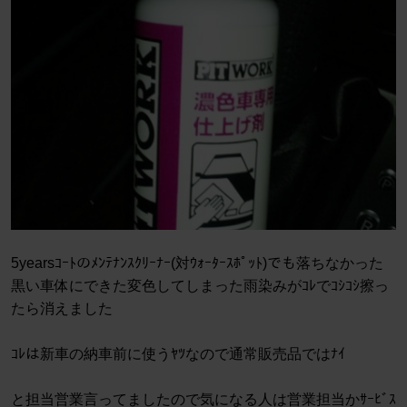
5yearsｺｰﾄのﾒﾝﾃﾅﾝｽｸﾘｰﾅｰ(対ｳｫｰﾀｰｽﾎﾟｯﾄ)でも落ちなかった
黒い車体にできた変色してしまった雨染みがｺﾚでｺｼｺｼ擦っ
たら消えました
ｺﾚは新車の納車前に使うﾔﾂなので通常販売品ではﾅｲ
と担当営業言ってましたので気になる人は営業担当かｻｰﾋﾞｽ