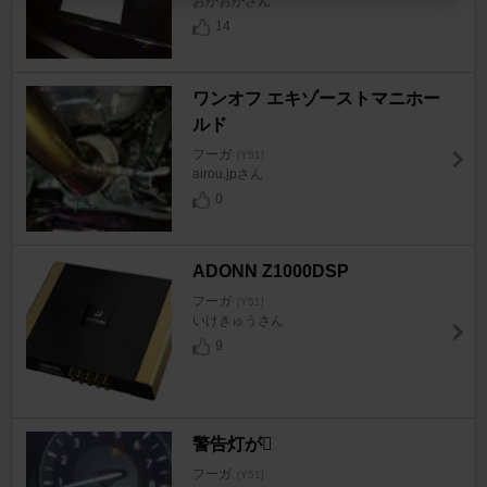
おがおがさん
14
ワンオフ エキゾーストマニホー
ルド
フーガ
[Y51]
airou.jpさん
0
ADONN Z1000DSP
フーガ
[Y51]
いけきゅうさん
9
警告灯が
フーガ
[Y51]