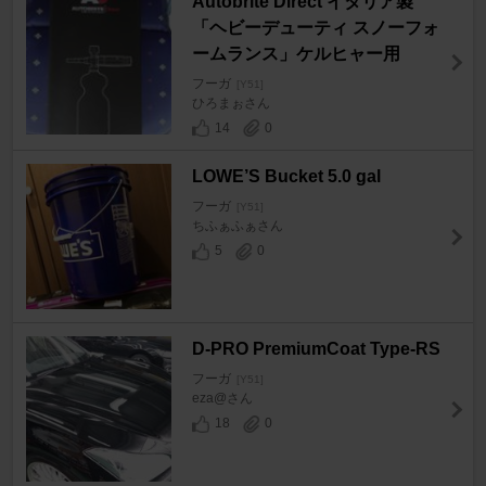
Autobrite Direct イタリア製
「ヘビーデューティ スノーフォ
ームランス」ケルヒャー用
フーガ
[Y51]
ひろまぉさん
14
0
LOWE’S Bucket 5.0 gal
フーガ
[Y51]
ちふぁふぁさん
5
0
D-PRO PremiumCoat Type-RS
フーガ
[Y51]
eza@さん
18
0