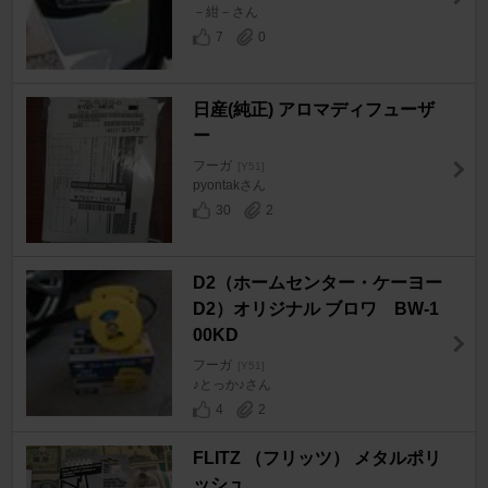
－紺－さん
7
0
日産(純正) アロマディフューザ
ー
フーガ
[Y51]
pyontakさん
30
2
D2（ホームセンター・ケーヨー
D2）オリジナル ブロワ BW-1
00KD
フーガ
[Y51]
♪とっか♪さん
4
2
FLITZ （フリッツ） メタルポリ
ッシュ