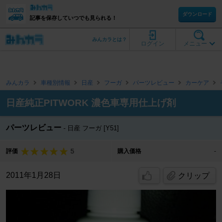
ダウンロード
記事を保存していつでも見られる！
みんカラとは？
ログイン
メニュー
みんカラ
車種別情報
日産
フーガ
パーツレビュー
カーケア
日産純正PITWORK 濃色車専用仕上げ剤
パーツレビュー
日産 フーガ [Y51]
5
評価
購入価格
-
2011年1月28日
クリップ