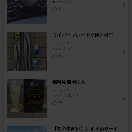
★フミ☆さん
1
ワイパーブレード交換と検証
フーガ
[Y51]
れよれよさん
13
燃料添加剤注入
フーガ
[Y51]
れっくす613さん
11
【初心者向け】おすすめサーキ