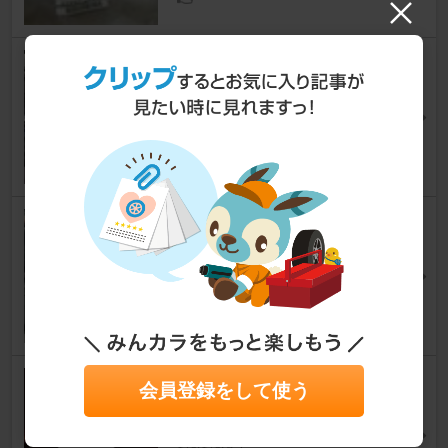
CUSCO オーバルシャフト スト
ラットバー Type OS
フーガ
[Y51]
おがおがさん
16
日産(純正) 銀粉本木目パネル
フーガ
[Y51]
天狐@FUGAさん
3
SKR-GIKEN LEDライセンスラ
会員登録をして使う
ンプ
フーガ
[Y51]