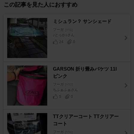
この記事を見た人におすすめ
ミシュラン？ サンシェード
フーガ
[Y51]
♪とっか♪さん
24
0
GARSON 折り畳みバケツ 11l
ピンク
フーガ
[Y51]
ちふぁふぁさん
5
0
TTクリアーコート TTクリアー
コート
フーガ
[Y51]