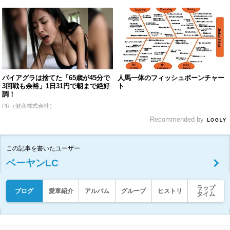
バイアグラは捨てた「65歳が45分で
人馬一体のフィッシュボーンチャー
3回戦も余裕」1日31円で朝まで絶好
ト
調！
PR（健商株式会社）
Recommended by
この記事を書いたユーザー
ベーヤンLC
ラップ
ブログ
愛車紹介
アルバム
グループ
ヒストリ
タイム