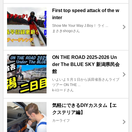
First top speed attack of the w
inter
Show Me Your Way J.Boy！ ライ ...
まさきshogoさん
ON THE ROAD 2025-2026 Un
der The BLUE SKY 新潟県民会
館
いよいよ５月１日から浜田省吾さんライブ
ツアー ON THE ...
k-iロードさん
気軽にできるDIYカスタム【エ
クステリア編】
カーライフ