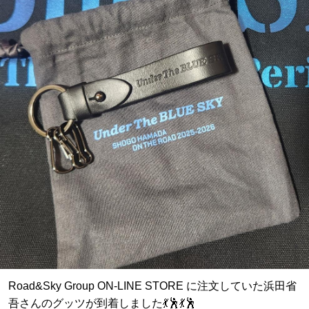
Road&Sky Group ON-LINE STORE に注文していた浜田省
吾さんのグッツが到着しました💃🕺💃🕺