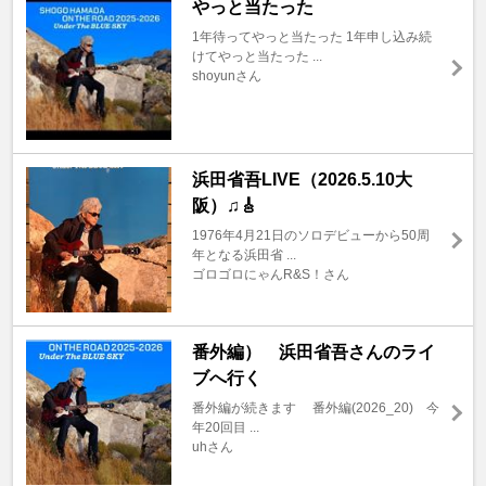
やっと当たった
1年待ってやっと当たった 1年申し込み続
けてやっと当たった ...
shoyunさん
浜田省吾LIVE（2026.5.10大
阪）♫🎸
1976年4月21日のソロデビューから50周
年となる浜田省 ...
ゴロゴロにゃんR&S！さん
番外編） 浜田省吾さんのライ
ブへ行く
番外編が続きます 番外編(2026_20) 今
年20回目 ...
uhさん