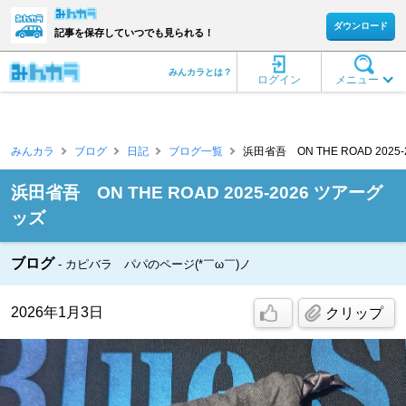
ダウンロード
記事を保存していつでも見られる！
みんカラとは？
ログイン
メニュー
みんカラ
ブログ
日記
ブログ一覧
浜田省吾 ON THE ROAD 2025
浜田省吾 ON THE ROAD 2025-2026 ツアーグ
ッズ
ブログ
カピバラ パパのページ(*￣ω￣)ノ
2026年1月3日
クリップ