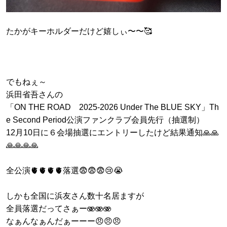
たかがキーホルダーだけど嬉しぃ〜〜🥰
でもねぇ～
浜田省吾さんの
「ON THE ROAD 2025-2026 Under The BLUE SKY」Th
e Second Period公演ファンクラブ会員先行（抽選制）
12月10日に６会場抽選にエントリーしたけど結果通知🙏🙏
🙏🙏🙏🙏
全公演🫀🫀🫀🫀落選😨😨😨😢😭
しかも全国に浜友さん数十名居ますが
全員落選だってさぁー🫨🫨🫨
なぁんなぁんだぁーーー😠😠😠