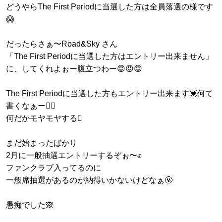
どうやらThe First Periodに当選した方は全員落選の様です
😱
だったらさぁ〜Road&Sky さん
「The First Periodに当選した方はエントリー出来ません」
に、してくれよぉー腹立つわー😡😡😡
The First Periodに当選した方もエントリー出来ます💓何て
書くなぁー❤️‍🔥
何だかモヤモヤする🫩
まだ始まったばかり
2月に一般抽選エントリーするぞぉ〜✊
ファンクラブ入ってるのに
一般席抽選があるのが納得いかないけどなぁ🤬
愚痴でした🙊