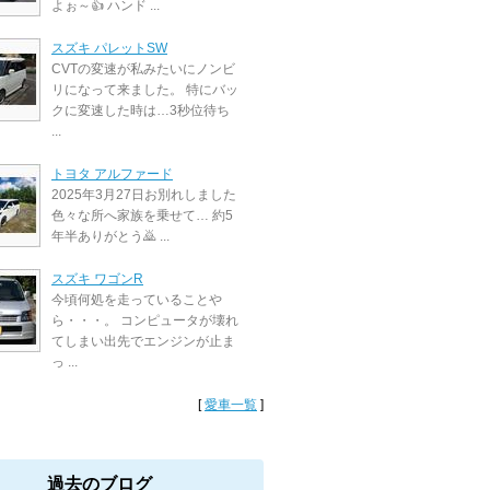
よぉ～👍 ハンド ...
スズキ パレットSW
CVTの変速が私みたいにノンビ
リになって来ました。 特にバッ
クに変速した時は…3秒位待ち
...
トヨタ アルファード
2025年3月27日お別れしました
色々な所へ家族を乗せて… 約5
年半ありがとう🙇 ...
スズキ ワゴンR
今頃何処を走っていることや
ら・・・。 コンピュータが壊れ
てしまい出先でエンジンが止ま
っ ...
[
愛車一覧
]
過去のブログ