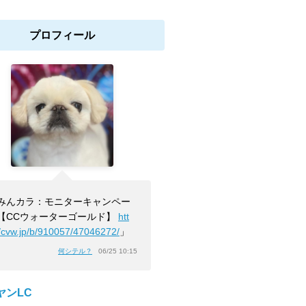
プロフィール
みんカラ：モニターキャンペー
【CCウォーターゴールド】
htt
//cvw.jp/b/910057/47046272/
」
何シテル？
06/25 10:15
ヤンLC