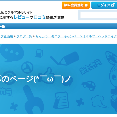
ップ企画用
>
ブログ一覧
>
みんカラ：モニターキャンペーン【ホルツ ヘッドライクリー
のページ(*￣ω￣)ノ