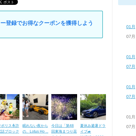
マイカー登録でお得なクーポンを獲得しよう
01月
07月
01月
07月
01月
07月
01月
ポリス👮詐
眠れない夜から
今日は「第48
夏休み避暑ドラ
07月
電話ブロック
の、Lotus Ho ...
回東海まつり花
イブ🚙