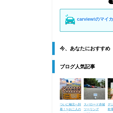
carview!の
今、あなたにおすすめ
ブログ人気記事
ついに極北へ到
スバロード赤城
デジ
着！〜お二人の
ツーリング
欺