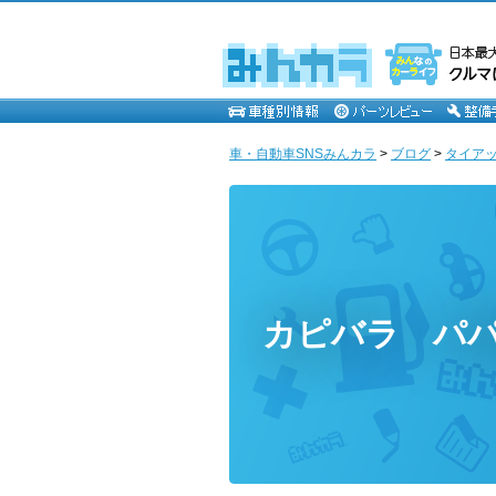
車・自動車SNSみんカラ
>
ブログ
>
タイア
カピバラ パパ