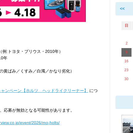
<<
日
2
（例:トヨタ・プリウス・2010年）
9
10年
16
23
度の黄ばみ／くすみ／白濁／かなり劣化）
30
キャンペーン【ホルツ ヘッドライクリーナー】
につ
、応募が無効となる可能性があります。
rview.co.jp/event/2026/mo-holts/