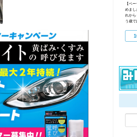
【ベー
めまし
れから
う歳で
1