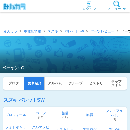
ログイン
メニュー
みんカラ
車種別情報
スズキ
パレットSW
パーツレビュー
パーツ
ベーヤンLC
ラップ
ブログ
愛車紹介
アルバム
グループ
ヒストリ
タイム
スズキ パレットSW
フォトアル
パーツ
整備
プロフィール
燃費
バム
(49)
(18)
(2)
フォトギャラ
クルマレビ
ヒストリー
愛車ログ
買い物