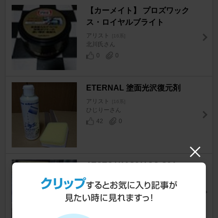
【カーメイト】 プロズワック
ス・ロイヤルブライト
アリスト
[16系]
北川氏さん
0
0
ETERNAL 塗面光沢復元剤
アリスト
[16系]
ひじりーさん
42
0
ATOTO V10G211OC-S04
アリスト
[16系]
みっふぃーかーちすさん
4