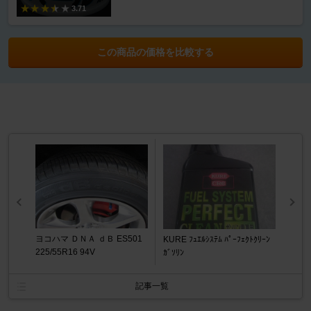
3.71
この商品の価格を比較する
ヨコハマ ＤＮＡ ｄＢ ES501
KURE ﾌｭｴﾙｼｽﾃﾑ ﾊﾟｰﾌｪｸﾄｸﾘｰﾝ
225/55R16 94V
ｶﾞｿﾘﾝ
記事一覧