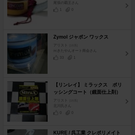
尾張の覇王さん
1
0
Zymol ジャポン ワックス
アリスト
[16系]
㈲きたやんオート商会さん
33
1
【リンレイ】 ミラックス ポリ
ッシングコート（鏡面仕上剤）
アリスト
[16系]
北川氏さん
0
0
KURE / 呉工業 クレポリメイト