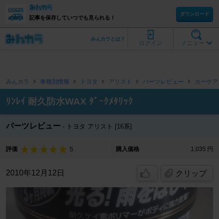
ダウンロード
記事を保存していつでも見られる！
みんカラとは？
ログイン
メニュー
みんカラ
車種別情報
トヨタ
アリスト
パーツレビュー
カーケア
ﾘﾝﾚｲ 耐久防水WAX ﾀﾞｰｸﾒﾀﾘｯｸ
パーツレビュー
トヨタ アリスト [16系]
5
評価
購入価格
1,035 円
2010年12月12日
クリップ