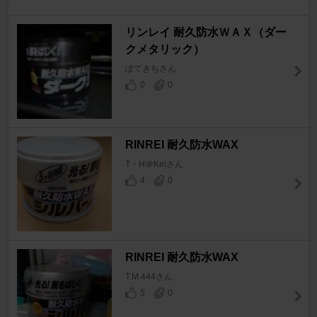
リンレイ 耐久防水ＷＡＸ（ダー
クメタリック）
ぽてきちさん
0
0
RINREI 耐久防水WAX
T・H＠Keiさん
4
0
RINREI 耐久防水WAX
T.M.444さん
5
0