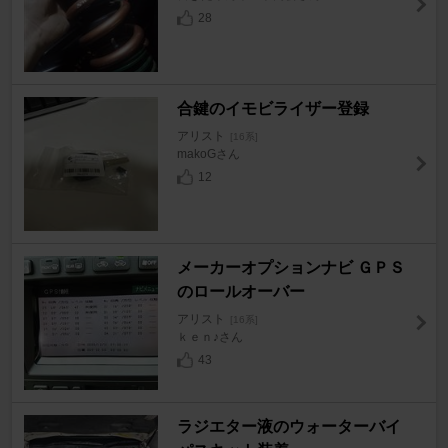
28
合鍵のイモビライザー登録
アリスト
[16系]
makoGさん
12
メーカーオプションナビ ＧＰＳ
のロールオーバー
アリスト
[16系]
ｋｅｎ♪さん
43
ラジエター液のウォーターバイ