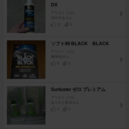
DX
アリスト
[16系]
16やすきさん
11
0
ソフト99 BLACK BLACK
アリスト
[16系]
雅0930さん
0
0
Surluster ゼロ プレミアム
アリスト
[16系]
ありすと君16さん
3
0