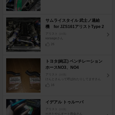
サムライスタイル 武士ノ過給
機 for JZS161アリストType 2
アリスト
[16系]
κaraageさん
26
トヨタ(純正) ベンチレーション
ホースNO3、NO4
アリスト
[16系]
けんとさんって呼ばれたりしてますさん
16
イデアル トゥルーバ
アリスト
[16系]
㈲きたやんオート商会さん