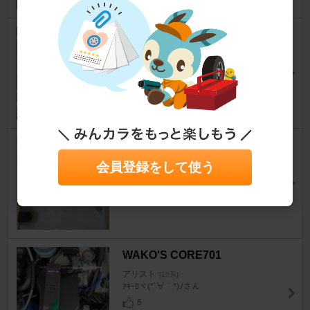
SAMURAI-STYLE シングルタ
ービンキット
アリスト
[16系]
甘鮭さん
24
TOM'S T.E.C.Ⅱ
アリスト
会員登録をして使う
[16系]
えまやんさん
12
WAKO'S CORE701
アリスト
[16系]
ｱｷｰﾛヾ(*´∀｀*)ﾉさん
6