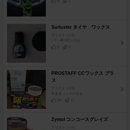
9
1
Surluster タイヤ ワックス
アリスト
[16系]
☆Y・M 161☆さん
5
0
PROSTAFF CCワックス プラ
ス
アリスト
[16系]
やまきっこりーさん
10
1
Zymol コンコースグレイズ
アリスト
[16系]