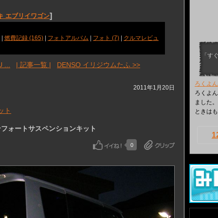
]
キ エブリイワゴン
|
燃費記録 (165)
|
フォトアルバム
|
フォト (7)
|
クルマレビュ
「す
...
| 記事一覧 |
DENSO イリジウムたふ >>
ろくよん
2011年1月20日
ろくよん
ました。
ット
ときはも
ートコンフォートサスペンションキット
1
0