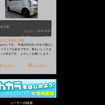
ぐれ工房」
何シテル？
02/10 22:35
おやじ
[
神奈川県
]
おやじです。 平成22年4月に中古で購入し
 ドライブも好きですが、車をいじってる
っと好きです。 よろしくお願いします。
2
15
フォロー
フォロワー
ユーザー内検索