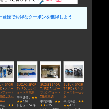
マイカー登録でお得なクーポンを獲得しよう
UKI SPOR
SUZUKI SPOR
SUZUKI SPOR
SUZUKI SPOR
RD
/
スポー
T / IRD
/
コンフ
T / IRD
/
スポー
T / IRD
/
リヤア
ンフォート
ォート車高調
ツコンフォート
ジャスターセッ
調整サスペ
2輪車高調
ト
平均評価 :
★★
ョン
★★
4.07
平均評価 :
★★
平均評価 :
★★
評価 :
★★
レビュー:59件
★★
4.25
★★
4.67