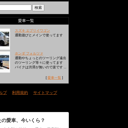
愛車一覧
スズキ エブリイワゴン
通勤遊びとメインで使ってます
ホンダ フォルツァ
通勤やちょっとのツーリング遠出
のツーリング等々に使ってます
バイクは渋滞が無いので楽です ...
[
愛車一覧
]
ルプ
｜
利用規約
｜
サイトマップ
たの愛車、今いくら？