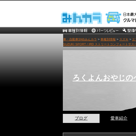
車・自動車SNSみんカラ
>
車種別情報
>
スズキ
>
エ
SUZUKI SPORT / IRD ストリートコンフォート
ろくよんおやじの
ブログ
愛車紹介