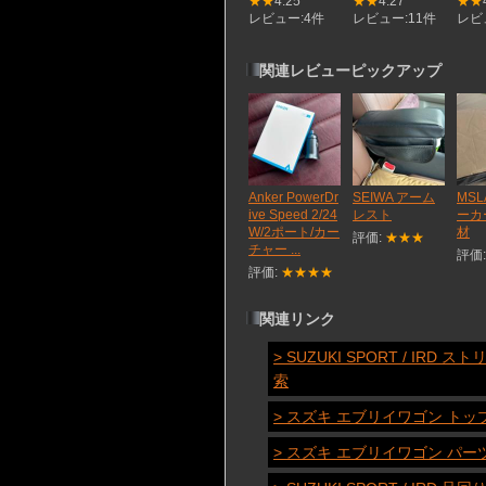
★★
4.25
★★
4.27
★★
レビュー:4件
レビュー:11件
レビ
関連レビューピックアップ
Anker PowerDr
SEIWA アーム
MSL
ive Speed 2/24
レスト
ーカ
W/2ポート/カー
材
評価:
★★★
チャー ...
評価
評価:
★★★★
関連リンク
> SUZUKI SPORT / 
索
> スズキ エブリイワゴン トッ
> スズキ エブリイワゴン パ