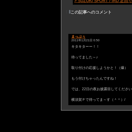
> SUZUKI SPORT / 
この記事へのコメント
まっぷぅ
2011年1月21日 0:50
キタキターー！！
待ってました～♪
取り付けの応援しようかと！（爆）
もう付けちゃったんですね！
では、22日の夜お披露目してくださ
横須賀Ｐで待ってま～す（＾＾）/