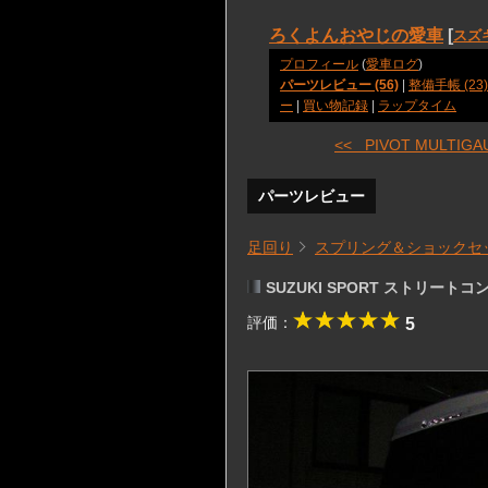
ろくよんおやじの愛車
[
スズ
プロフィール
(
愛車ログ
)
パーツレビュー (56)
|
整備手帳 (23)
ー
|
買い物記録
|
ラップタイム
<< PIVOT MULTIGAU 
パーツレビュー
足回り
スプリング＆ショックセ
SUZUKI SPORT ストリ
評価：
5