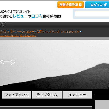
ブリイワゴン
>
パーツレビュー
>
足回り
>
スプリング＆ショックセット
>
サスペンションセット [ろくよんおやじ]
ページ
フォトアルバム
ラップタイム
▼メニュー