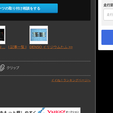
走行
ーツの取り付け相談をする
...
| 記事一覧 |
DENSO イリジウムたふ >>
イイね！ランキングページへ