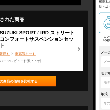
複数社
調べよ
された商品
SUZUKI SPORT / IRD ストリート
コンフォートサスペンションセッ
ト
メー
足回り
車高調キット
パーツレビュー件数：77件
モデ
の商品の価格を比較する
年式