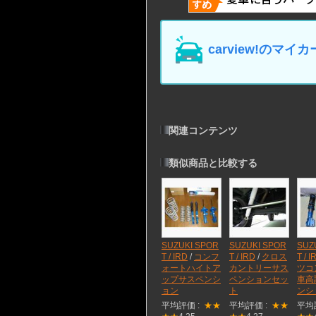
carview!の
関連コンテンツ
類似商品と比較する
SUZUKI SPOR
SUZUKI SPOR
SUZ
T / IRD
/
コンフ
T / IRD
/
クロス
T / I
ォートハイトア
カントリーサス
ツコ
ップサスペンシ
ペンションセッ
車高
ョン
ト
ンシ
平均評価 :
★★
平均評価 :
★★
平均