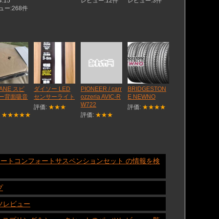
4.15
レビュー:12件
レビュー:3件
ュー:268件
ANE スピ
ダイソー LED
PIONEER / carr
BRIDGESTON
ー背面吸音
センサーライト
ozzeria AVIC-R
E NEWNO
W722
評価:
★★★
評価:
★★★★
:
★★★★★
評価:
★★★
IRD ストリートコンフォートサスペンションセット の情報を検
プ
ーツレビュー