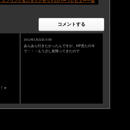
IRD 足回り スプリング＆ショックセットのパーツレビュー一覧
コメントする
コメントへの返答
2011年1月22日 0:59
あらあら行きたかったんですが、HP見たの今
で・・・もう少し前帰ってきたので
い！ｗ