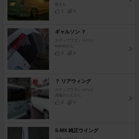
銀さん
1
0
ギャルソン ？
ステップワゴン
[RF1/2]
kyameさん
0
0
？ リアウィング
ステップワゴン
[RF1/2]
高槻のともさん
0
0
S-MX 純正ウイング