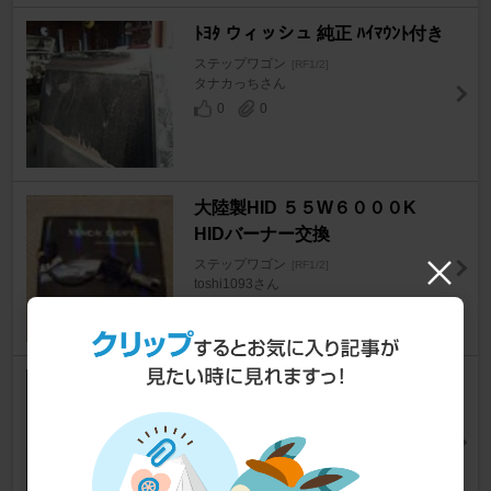
ﾄﾖﾀ ウィッシュ 純正 ﾊｲﾏｳﾝﾄ付き
ステップワゴン
[RF1/2]
タナカっちさん
0
0
大陸製HID ５５W６０００K
HIDバーナー交換
ステップワゴン
[RF1/2]
toshi1093さん
0
某オークション クリスタルシフ
トノブ
ステップワゴン
[RF1/2]
黒マジェ.shoさん
1