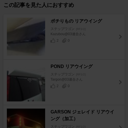
この記事を見た人におすすめ
ポチりもの リアウイング
ステップワゴン
[RF1/2]
Kazubou@03連合さん
2
0
POND リアウイング
ステップワゴン
[RF1/2]
Targon@03連合さん
2
0
GARSON ジェレイド リアウイ
ング（加工）
ステップワゴン
[RF1/2]