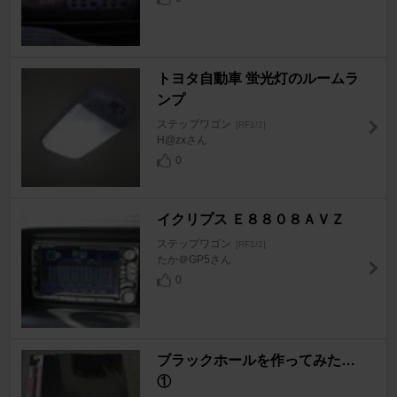
トヨタ自動車 蛍光灯のルームラ
ンプ
ステップワゴン
[RF1/2]
H@zxさん
0
イクリプス Ｅ８８０８ＡＶＺ
ステップワゴン
[RF1/2]
たか＠GP5さん
0
ブラックホールを作ってみた…
①