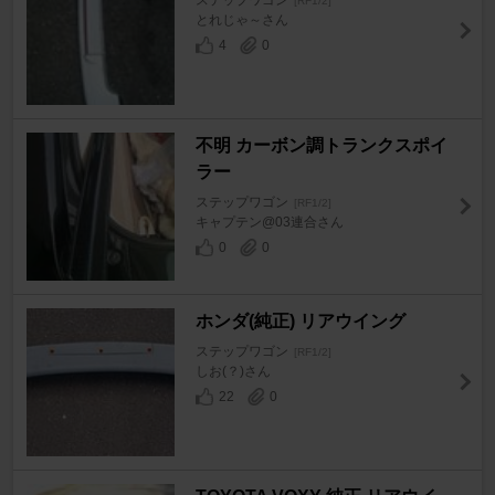
ステップワゴン
[RF1/2]
とれじゃ～さん
4
0
不明 カーボン調トランクスポイ
ラー
ステップワゴン
[RF1/2]
キャプテン@03連合さん
0
0
ホンダ(純正) リアウイング
ステップワゴン
[RF1/2]
しお(？)さん
22
0