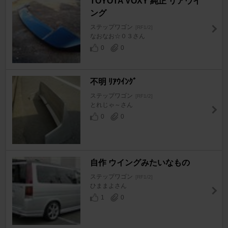
TOYOTA VOXY 純正 リアウイ
ング
ステップワゴン
[RF1/2]
なおなお☆０３さん
0
0
不明 ﾘｱｳｲﾝｸﾞ
ステップワゴン
[RF1/2]
とれじゃ～さん
0
0
自作 ウイングみたいなもの
ステップワゴン
[RF1/2]
ひままよさん
1
0