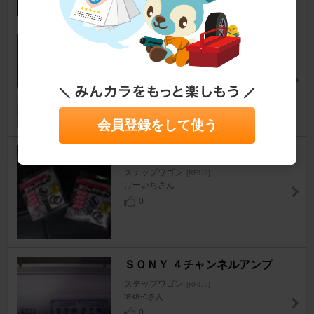
ミニクーパー フェンダーウイン
カー
ステップワゴン
[RF1/2]
とーたんさん
0
会員登録をして使う
？ ラバースペーサー
ステップワゴン
[RF1/2]
けーいちさん
0
ＳＯＮＹ ４チャンネルアンプ
ステップワゴン
[RF1/2]
taka-cさん
0