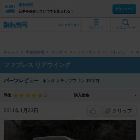
ダウンロード
記事を保存していつでも見られる！
みんカラとは？
ログイン
メニュー
みんカラ
車種別情報
ホンダ
ステップワゴン
パーツレビュー
ボ
ファブレス リアウイング
パーツレビュー
ホンダ ステップワゴン [RF1/2]
5
評価
購入価格
-
2011年1月23日
クリップ