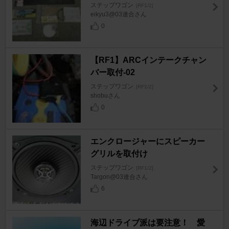
ステップワゴン
[RF1/2]
eikyu3@03連合さん
0
【RF1】ARCインテークチャン
バー取付-02
ステップワゴン
[RF1/2]
shobuさん
0
エンクロージャーにスピーカー
グリルを取付け
ステップワゴン
[RF1/2]
Targon@03連合さん
6
海辺ドライブ派は要注意！ 愛