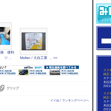
交換 便利
ツ ...
Meltec / 大自工業 ... >>
スズキ
純正
カテ
未設
2021/
スズキ
純正
イイね！ランキングページへ
カテ
未設
2021/