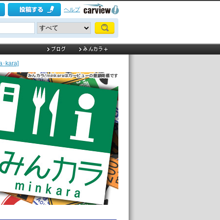
ヘルプ
kara]