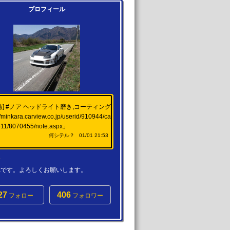
プロフィール
備]
#ノア
ヘッドライト磨き,コーティング
//minkara.carview.co.jp/userid/910944/ca
611/8070455/note.aspx
」
何シテル？
01/01 21:53
a
karaです。よろしくお願いします。
27
406
フォロー
フォロワー