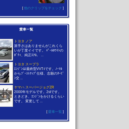
[
他のクリップをチェック
]
愛車一覧
トヨタ ノア
派手さはありませんがこれくら
いが丁度イイです。 ﾊﾟｰﾙﾎﾜｲﾄの
ﾎﾞﾃｨ、純正ｴｱﾛ、 ...
トヨタ スープラ
ｴﾝｼﾞﾝは最終型VVT-iです。ﾉｰﾏﾙ
からﾌﾞｰｽﾄｱｯﾌﾟ仕様、念願のﾀｰﾋﾞ
ﾝ交 ...
ヤマハ スーパージョグZR
2000年モデルです。2stです。
ときどき、ｴﾝｼﾞﾝをかけるくらい
です。 変更して ...
[
愛車一覧
]