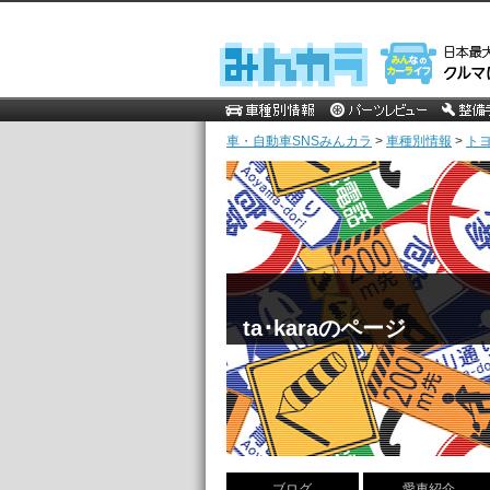
車・自動車SNSみんカラ
>
車種別情報
>
ト
ta･karaのページ
ブログ
愛車紹介