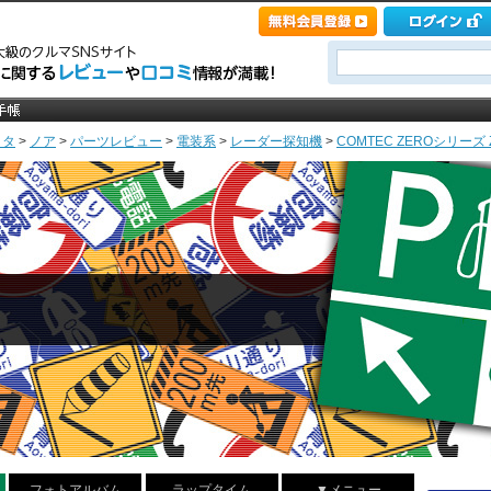
ヨタ
>
ノア
>
パーツレビュー
>
電装系
>
レーダー探知機
>
COMTEC ZEROシリーズ ZER
フォトアルバム
ラップタイム
▼メニュー