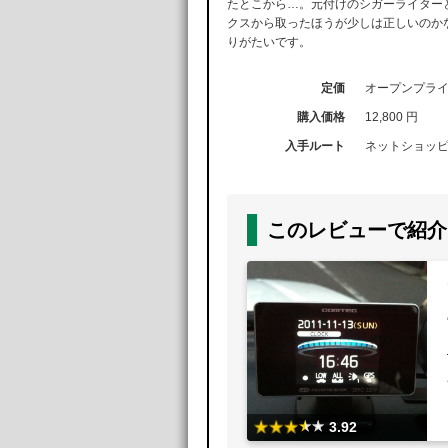
たとこから…。元付けのシガーライターと
クスから取ったほうが少しは正しいのか
りがたいです。
定価
オープンプラ
購入価格
12,800 円
入手ルート
ネットショッ
このレビューで紹介
3.92