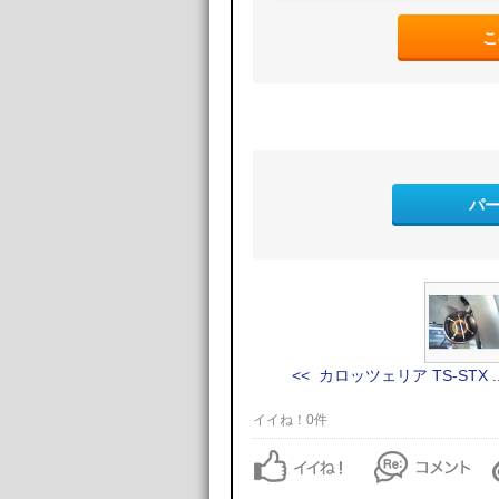
こ
パ
<< カロッツェリア TS-STX ..
イイね！0件