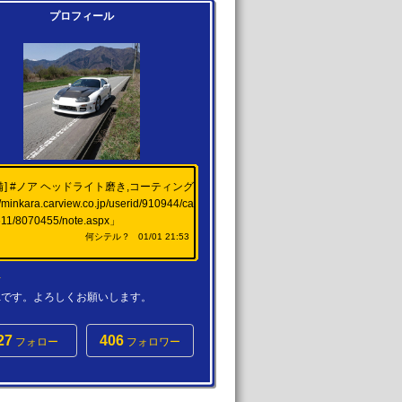
プロフィール
備]
#ノア
ヘッドライト磨き,コーティング
//minkara.carview.co.jp/userid/910944/ca
611/8070455/note.aspx
」
何シテル？
01/01 21:53
a
karaです。よろしくお願いします。
27
406
フォロー
フォロワー