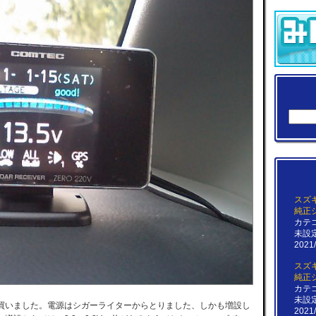
スズキ
純正
カテ
未設
2021/
スズキ
純正
カテ
未設
買いました。電源はシガーライターからとりました、しかも増設し
2021/