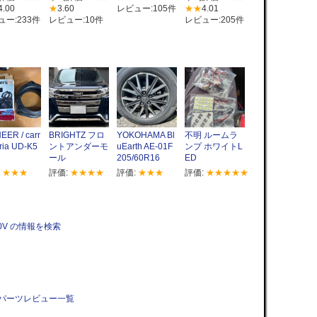
4.00
★
3.60
レビュー:105件
★★
4.01
ュー:233件
レビュー:10件
レビュー:205件
EER / carr
BRIGHTZ フロ
YOKOHAMA Bl
不明 ルームラ
ria UD-K5
ントアンダーモ
uEarth AE-01F
ンプ ホワイトL
ール
205/60R16
ED
:
★★★
評価:
★★★★
評価:
★★★
評価:
★★★★★
220V の情報を検索
機のパーツレビュー一覧