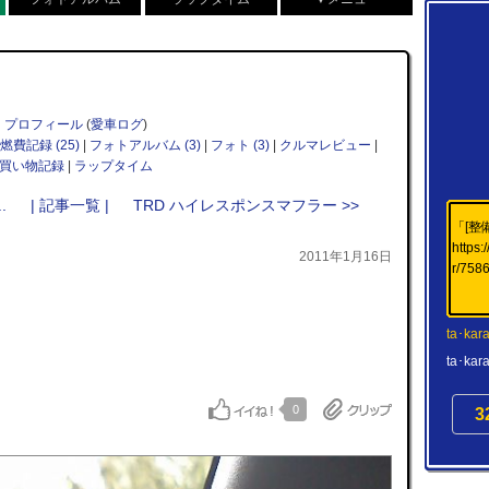
プロフィール
(
愛車ログ
)
燃費記録 (25)
|
フォトアルバム (3)
|
フォト (3)
|
クルマレビュー
|
買い物記録
|
ラップタイム
.
| 記事一覧 |
TRD ハイレスポンスマフラー >>
「[整
https:
2011年1月16日
r/758
ta･kar
ta･
0
3