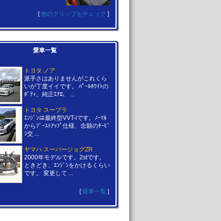
[
他のクリップをチェック
]
愛車一覧
トヨタ ノア
派手さはありませんがこれくら
いが丁度イイです。 ﾊﾟｰﾙﾎﾜｲﾄの
ﾎﾞﾃｨ、純正ｴｱﾛ、 ...
トヨタ スープラ
ｴﾝｼﾞﾝは最終型VVT-iです。ﾉｰﾏﾙ
からﾌﾞｰｽﾄｱｯﾌﾟ仕様、念願のﾀｰﾋﾞ
ﾝ交 ...
ヤマハ スーパージョグZR
2000年モデルです。2stです。
ときどき、ｴﾝｼﾞﾝをかけるくらい
です。 変更して ...
[
愛車一覧
]