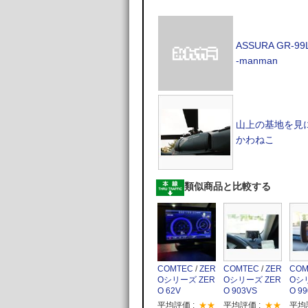
ASSURA GR-99
-manman
山上の基地を見
かわねこ
類似商品と比較する
COMTEC
/
ZER
COMTEC
/
ZER
COM
Oシリーズ ZER
Oシリーズ ZER
Oシ
O 62V
O 903VS
O 9
平均評価 :
★★
平均評価 :
★★
平均