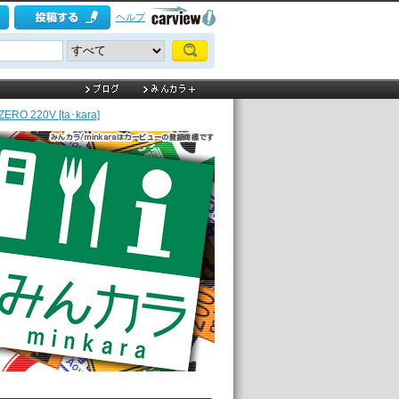
ヘルプ
O 220V [ta･kara]