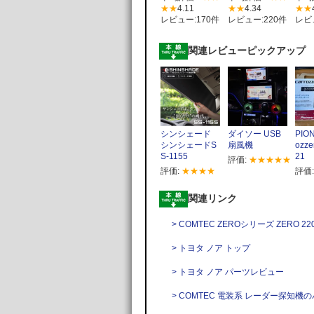
★★
4.11
★★
4.34
★★
レビュー:170件
レビュー:220件
レビ
関連レビューピックアップ
シンシェード
ダイソー USB
PION
シンシェードS
扇風機
ozze
S-1155
21
評価:
★★★★★
評価:
★★★★
評価
関連リンク
> COMTEC ZEROシリーズ ZERO 
> トヨタ ノア トップ
> トヨタ ノア パーツレビュー
> COMTEC 電装系 レーダー探知