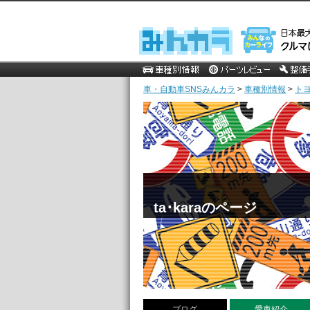
車・自動車SNSみんカラ
>
車種別情報
>
ト
ta･karaのページ
ブログ
愛車紹介