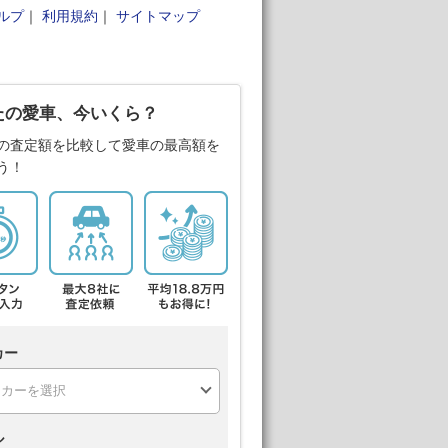
ルプ
｜
利用規約
｜
サイトマップ
たの愛車、今いくら？
の査定額を比較して愛車の最高額を
う！
カー
ル