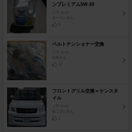
ンプレミアム5W-30
ノア
[60系]
オーリンさん
0
ベルトテンショナー交換
ノア
[60系]
ﾖｼ坊さん
12
フロントグリル交換＝ケンスタ
イル
ノア
[60系]
あこぴぃさん
1