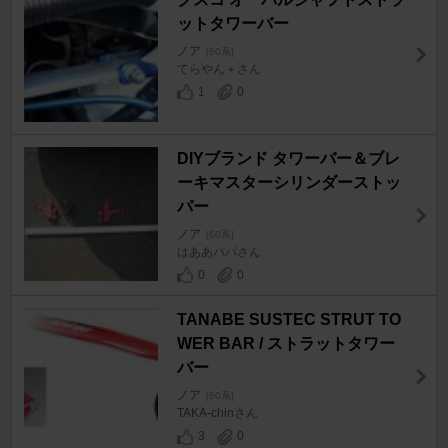
ットタワーバー
ノア
[60系]
てらやん＋さん
1
0
DIYブランド タワーバー＆ブレ
ーキマスターシリンダーストッ
パー
ノア
[60系]
はああパパさん
0
0
TANABE SUSTEC STRUT TO
WER BAR / ストラットタワー
バー
ノア
[60系]
TAKA-chinさん
3
0