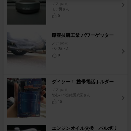
ノア
[60系]
モデ男さん
0
藤壺技研工業 パワーゲッター
ノア
[60系]
パパ坊さん
0
ダイソー！ 携帯電話ホルダー
ノア
[60系]
愁心パパ@絶愛威図さん
10
エンジンオイル交換 バルボリ