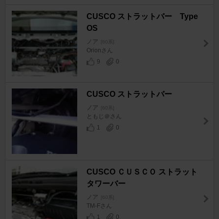
CUSCO ストラットバー Type
OS
ノア
[60系]
Orionさん
9
0
CUSCO ストラットバー
ノア
[60系]
ともじ＠さん
1
0
CUSCO ＣＵＳＣＯ ストラット
タワーバー
ノア
[60系]
TM-Fさん
1
0