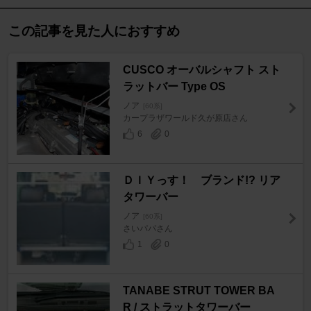
この記事を見た人におすすめ
CUSCO オーバルシャフト スト
ラットバー Type OS
ノア
[60系]
カープラザワールド久が原店さん
6
0
ＤＩＹっす！ ブランド!? リア
タワーバー
ノア
[60系]
さいパパさん
1
0
TANABE STRUT TOWER BA
R / ストラットタワーバー