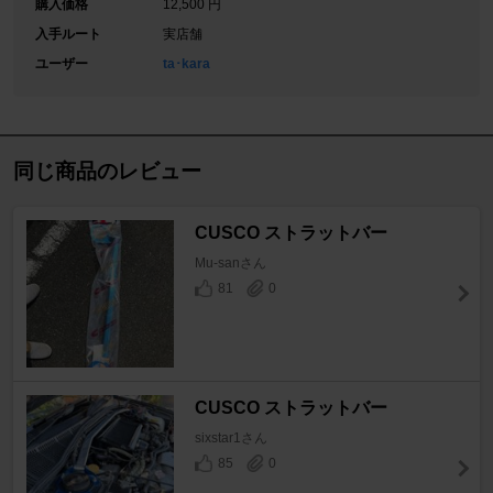
購入価格
12,500 円
入手ルート
実店舗
ユーザー
ta･kara
同じ商品のレビュー
CUSCO ストラットバー
Mu-sanさん
81
0
CUSCO ストラットバー
sixstar1さん
85
0