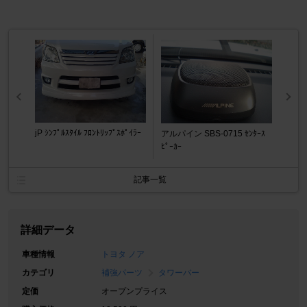
jP ｼﾝﾌﾟﾙｽﾀｲﾙ ﾌﾛﾝﾄﾘｯﾌﾟｽﾎﾟｲﾗｰ
アルパイン SBS-0715 ｾﾝﾀｰｽ
ﾋﾟｰｶｰ
記事一覧
詳細データ
車種情報
トヨタ ノア
カテゴリ
補強パーツ
タワーバー
定価
オープンプライス