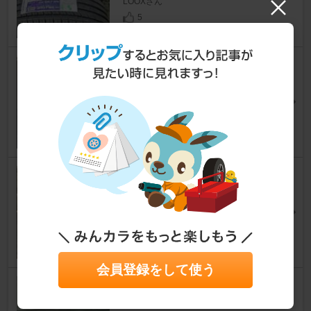
LOOXさん
5
GRENLANDER COLO H02
ノア
[60系]
ちっぷむんくさん
10
HANKOOK Laufenn S FIT AS
01
ノア
[60系]
LOOXさん
2
会員登録をして使う
イプリクス センタースピーカ
ー E504CSP