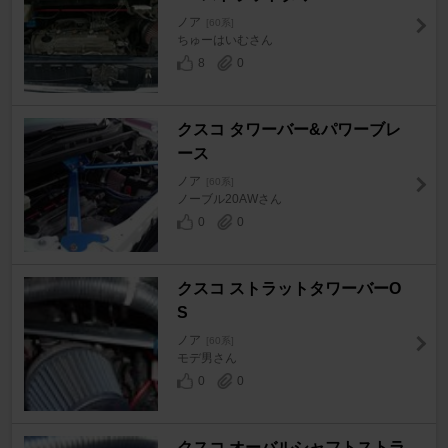
ノア
[60系]
ちゅーはいむさん
8
0
クスコ タワーバー&パワーブレ
ース
ノア
[60系]
ノーブル20AWさん
0
0
クスコ ストラットタワーバーO
S
ノア
[60系]
モデ男さん
0
0
クスコ オーバルシャフトストラ