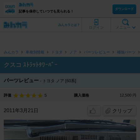
ダウンロード
記事を保存していつでも見られる！
みんカラとは？
ログイン
メニュー
みんカラ
車種別情報
トヨタ
ノア
パーツレビュー
補強パーツ
クスコ ｽﾄﾗｯﾄﾀﾜｰﾊﾞｰ
パーツレビュー
トヨタ ノア [60系]
5
評価
購入価格
12,500 円
2011年3月21日
クリップ