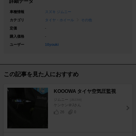
詳細データ
車種情報
スズキ ジムニー
カテゴリ
タイヤ・ホイール
その他
定価
-
購入価格
-
ユーザー
10youki
この記事を見た人におすすめ
KOOOWA タイヤ空気圧監視
ジムニー
[JB23W]
ケンケン＠Jさん
26
0