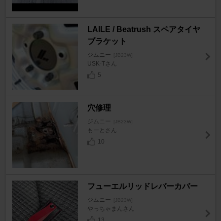
LAILE / Beatrush スペアタイヤ
ブラケット
ジムニー
[JB23W]
USK-Tさん
5
穴修理
ジムニー
[JB23W]
もーとさん
10
フューエルリッドレバーカバー
ジムニー
[JB23W]
やっちゃまんさん
13