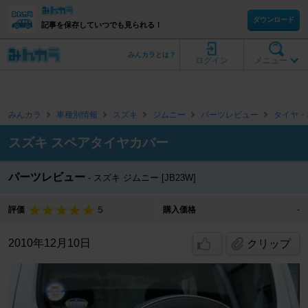
ダウンロード
記事を保存していつでも見られる！
みんカラとは？
ログイン
メニュー
みんカラ
車種別情報
スズキ
ジムニー
パーツレビュー
タイヤ・
スズキ スペアタイヤカバー
パーツレビュー
スズキ ジムニー [JB23W]
5
評価
購入価格
-
2010年12月10日
クリップ