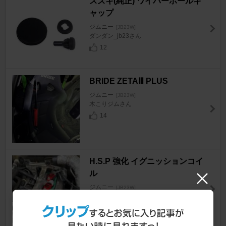
スズキ(純正) ワイパーホールキ
ャップ
ジムニー
[JB23W]
ダンダン_jb23さん
12
BRIDE ZETAⅢ PLUS
ジムニー
[JB23W]
木こりジムさん
14
H.S.P 強化 イグニッションコイ
ル
ジムニー
[JB23W]
JB23_背番号3さん
17