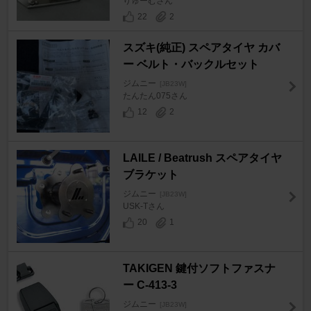
りゅーむさん
22
2
スズキ(純正) スペアタイヤ カバ
ー ベルト・バックルセット
ジムニー
[JB23W]
たんたん075さん
12
2
LAILE / Beatrush スペアタイヤ
ブラケット
ジムニー
[JB23W]
USK-Tさん
20
1
TAKIGEN 鍵付ソフトファスナ
ー C-413-3
ジムニー
[JB23W]