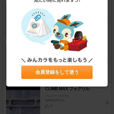
DUNLOP GRANDTREK R/T 0
1
ジムニー
[JB23W]
JB23_背番号3さん
20
automatic ラジエーターキャッ
プ 3番
ジムニー
[JB23W]
車オタク(笑)さん
会員登録をして使う
12
CLIMB MAX フォグリル
ジムニー
[JB23W]
hysteric31さん
9