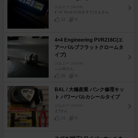
ジムニー
[JB23W]
ｶﾞﾝｷﾞﾏﾘｯ☆ｼｴﾝﾀ(オタク)さんさん
12
0
4×4 Engineering PVR216C(エ
アーバルブフラットクロームタ
イプ)
ジムニー
[JB23W]
シム46さん
25
0
BAL / 大橋産業 パンク修理キッ
ト パワーバルカシールタイプ
ジムニー
[JB23W]
え?さん
11
0