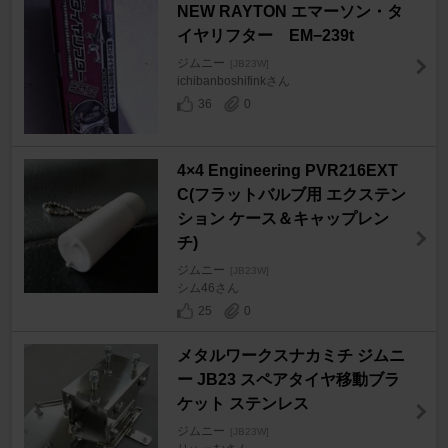
NEW RAYTON エマーソン・タ
イヤリフター EM−239t
ジムニー
[JB23W]
ichibanboshifinkさん
36
0
4×4 Engineering PVR216EXT
C(フラットバルブ用 エクステン
ション ケース＆キャップレン
チ)
ジムニー
[JB23W]
シム46さん
25
0
メタルワークスナカミチ ジムニ
ー JB23 スペアタイヤ移動ブラ
ケット ステンレス
ジムニー
[JB23W]