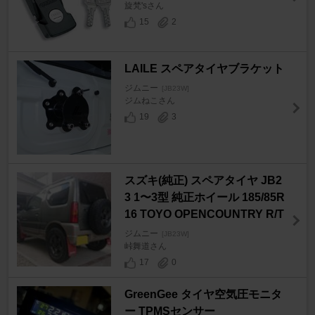
旋梵'sさん
15
2
LAILE スペアタイヤブラケット
ジムニー
[JB23W]
ジムねこさん
19
3
スズキ(純正) スペアタイヤ JB2
3 1〜3型 純正ホイール 185/85R
16 TOYO OPENCOUNTRY R/T
ジムニー
[JB23W]
峠舞道さん
17
0
GreenGee タイヤ空気圧モニタ
ー TPMSセンサー