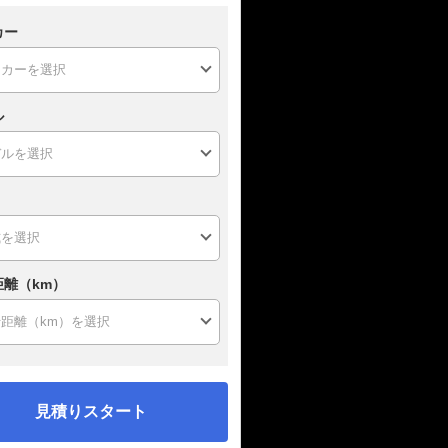
カー
ル
距離（km）
見積りスタート