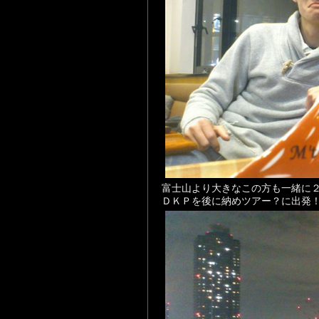
富士山より大きなこの方も一緒に
ＤＫＰを後に納めツアー？に出発