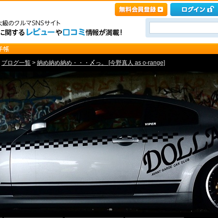
>
ブログ一覧
>
納め納め納め・・・〆っ。 [今野真人 as o-range]