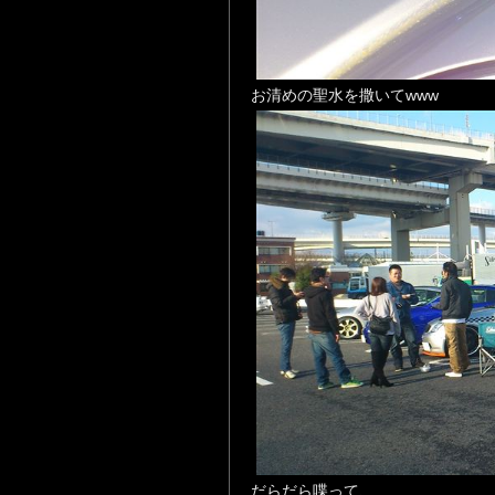
お清めの聖水を撒いてwww
だらだら喋って、