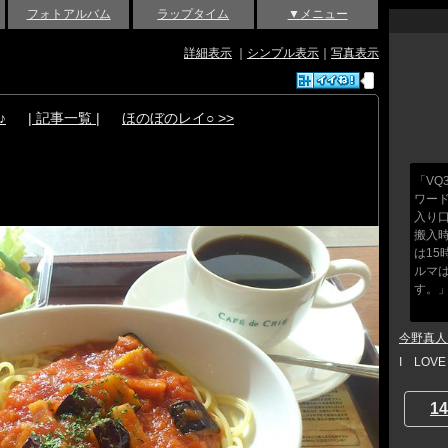
フォトアルバム
ラップタイム
▼メニュー
詳細表示
｜
シンプル表示
｜
写真表示
♪
| 記事一覧 |
ほのぼのレイ○ >>
「V
ワー
入り
搬入
は1
ルマ
す。
今野真人 a
I LOV
14