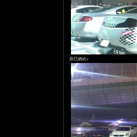
辰巳納め♪