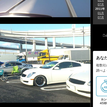
01月
07月
2011年
01月
07月
ヘ
あな
複数社
調べよ