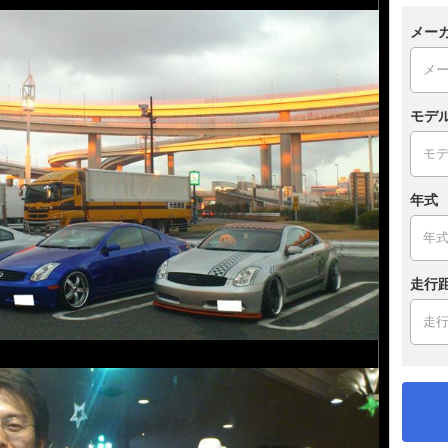
メー
モデ
年式
走行