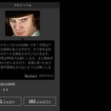
プロフィール
Q3スタッフからのお願いです！今回はア
ドの発表がありますので、オフ会中は出
口のゲートを閉めさせていただきます。
時間は9時迄でお願いします。また閉会式
5時から行いますので、会場に並べたおク
は途中退場なさらないようにお願いしま
」
何シテル？
03/14 15:11
s o-range
E ＄＄
1
163
フォロー
フォロワー