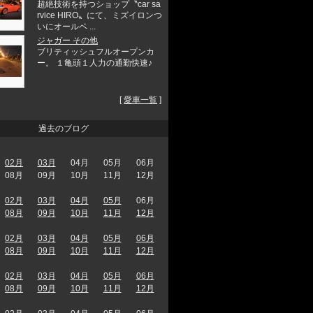
超絶技術を持つショップ〝car sa
rvice HIRO〟にて、ミズイロンつ
いにオールペ ...
ジャガー その他
ブリティッシュフルオープンカ
ー。 １亀頭１人力の通勤快速♪
[
愛車一覧
]
過去のブログ
02月
03月
04月
05月
06月
08月
09月
10月
11月
12月
02月
03月
04月
05月
06月
08月
09月
10月
11月
12月
02月
03月
04月
05月
06月
08月
09月
10月
11月
12月
02月
03月
04月
05月
06月
08月
09月
10月
11月
12月