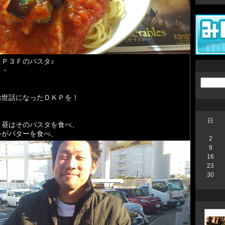
Ｐ３Ｆのパスタ♪
・・
お世話になったＤＫＰを！
日
、昼はそのパスタを食べ、
ゃがバターを食べ、
2
9
16
23
30