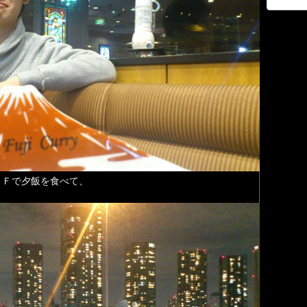
２Ｆで夕飯を食べて、
！