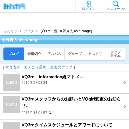
ログイン
メニュー
みんカラ
ブログ
ブログ一覧 [今野真人 as o-range]
今野真人 as o-range
ラップ
ブログ
愛車紹介
アルバム
グループ
ヒストリ
タイム
[
写真表示
｜
カテゴリ選択
｜
過去のブログ
]
VQ3rd information総マトメ～
2016/3/27 08:24
VQ3rdスタッフからのお願いとVQgirl変更のお知ら
せ。
2016/3/15 01:57
1
VQ3rdタイムスケジュールとアワードについて