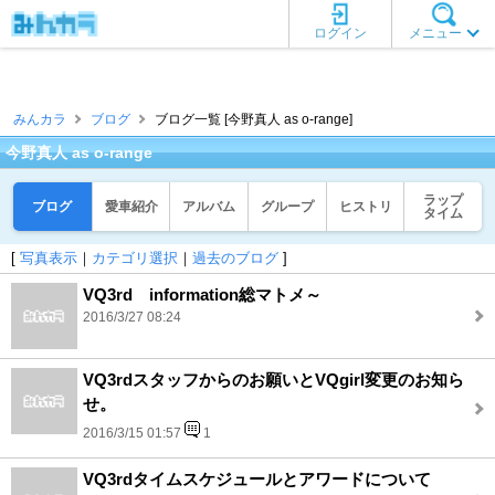
ログイン
メニュー
みんカラ
ブログ
ブログ一覧 [今野真人 as o-range]
今野真人 as o-range
ラップ
ブログ
愛車紹介
アルバム
グループ
ヒストリ
タイム
[
写真表示
｜
カテゴリ選択
｜
過去のブログ
]
VQ3rd information総マトメ～
2016/3/27 08:24
VQ3rdスタッフからのお願いとVQgirl変更のお知ら
せ。
2016/3/15 01:57
1
VQ3rdタイムスケジュールとアワードについて