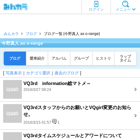
ログイン
メニュー
みんカラ
ブログ
ブログ一覧 [今野真人 as o-range]
今野真人 as o-range
ラップ
ブログ
愛車紹介
アルバム
グループ
ヒストリ
タイム
[
写真表示
｜
カテゴリ選択
｜
過去のブログ
]
VQ3rd information総マトメ～
2016/3/27 08:24
VQ3rdスタッフからのお願いとVQgirl変更のお知ら
せ。
2016/3/15 01:57
1
VQ3rdタイムスケジュールとアワードについて