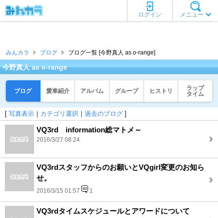
ログイン
メニュー
みんカラ
ブログ
ブログ一覧 [今野真人 as o-range]
今野真人 as o-range
ラップ
ブログ
愛車紹介
アルバム
グループ
ヒストリ
タイム
[
写真表示
｜
カテゴリ選択
｜
過去のブログ
]
VQ3rd information総マトメ～
2016/3/27 08:24
VQ3rdスタッフからのお願いとVQgirl変更のお知ら
せ。
2016/3/15 01:57
1
VQ3rdタイムスケジュールとアワードについて