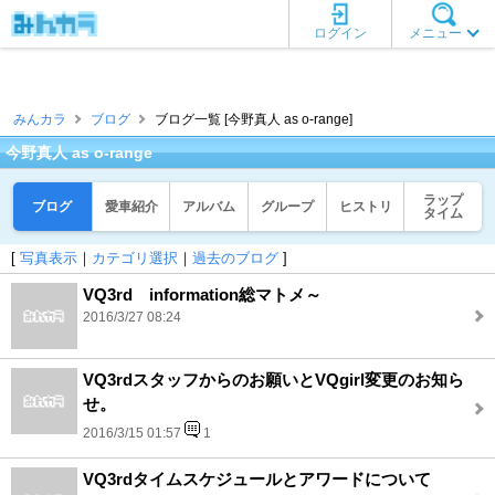
ログイン
メニュー
みんカラ
ブログ
ブログ一覧 [今野真人 as o-range]
今野真人 as o-range
ラップ
ブログ
愛車紹介
アルバム
グループ
ヒストリ
タイム
[
写真表示
｜
カテゴリ選択
｜
過去のブログ
]
VQ3rd information総マトメ～
2016/3/27 08:24
VQ3rdスタッフからのお願いとVQgirl変更のお知ら
せ。
2016/3/15 01:57
1
VQ3rdタイムスケジュールとアワードについて