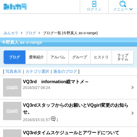
ログイン
メニュー
みんカラ
ブログ
ブログ一覧 [今野真人 as o-range]
今野真人 as o-range
ラップ
ブログ
愛車紹介
アルバム
グループ
ヒストリ
タイム
[
写真表示
｜
カテゴリ選択
｜
過去のブログ
]
VQ3rd information総マトメ～
2016/3/27 08:24
VQ3rdスタッフからのお願いとVQgirl変更のお知ら
せ。
2016/3/15 01:57
1
VQ3rdタイムスケジュールとアワードについて