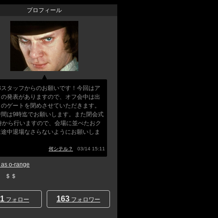
プロフィール
Q3スタッフからのお願いです！今回はア
ドの発表がありますので、オフ会中は出
口のゲートを閉めさせていただきます。
時間は9時迄でお願いします。また閉会式
5時から行いますので、会場に並べたおク
は途中退場なさらないようにお願いしま
」
何シテル？
03/14 15:11
s o-range
E ＄＄
1
163
フォロー
フォロワー