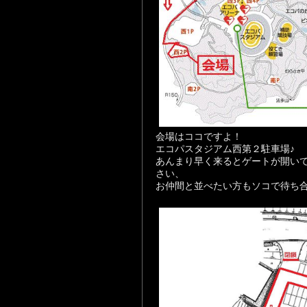
会場はココですよ！
エコパスタジアム西第２駐車場♪
あんまり早く来るとゲートが開い
さい、
お仲間と並べたい方もソコで待ち