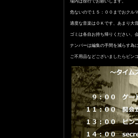
場内は徐行でお願いします。
危ないので１５：００までおクル
適度な音楽はＯＫです、あまり大
ゴミは各自お持ち帰りください、
ナンバーは編集の手間を減らす為
ご不用品などございましたらビンゴ