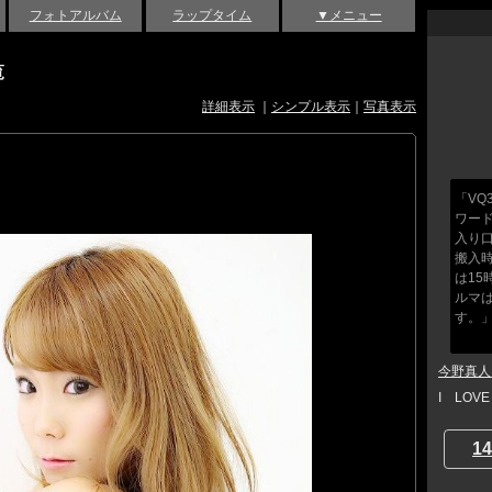
フォトアルバム
ラップタイム
▼メニュー
覧
詳細表示
｜
シンプル表示
｜
写真表示
「V
ワー
入り
搬入
は1
ルマ
す。
今野真人 a
I LOV
14