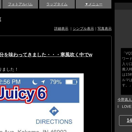
フォトアルバム
ラップタイム
▼メニュー
覧
詳細表示
｜
シンプル表示
｜
写真表示
「V
アンな気分を味わってきました・・・寒風吹く中でw
ワー
入り
いりました！
搬入
は1
ルマ
す。
今野真人 a
I LOV
14