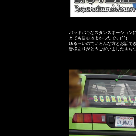
バッキバキなスタンスネーション
とても居心地よかったです(^^)
ゆる～いのでいろんな方とお話でき
皆様ありがとうございました＆お