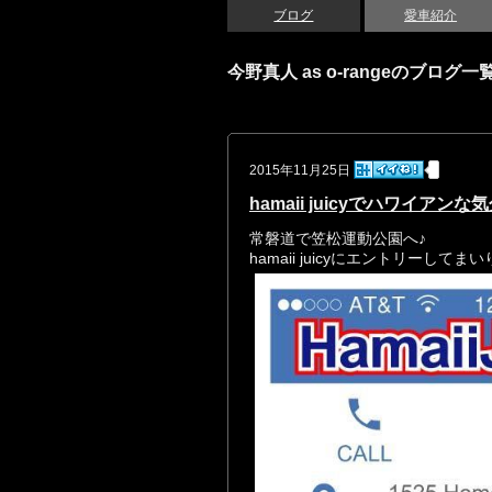
ブログ
愛車紹介
今野真人 as o-rangeのブログ一
2015年11月25日
hamaii juicyでハワイ
常磐道で笠松運動公園へ♪
hamaii juicyにエントリーしてま