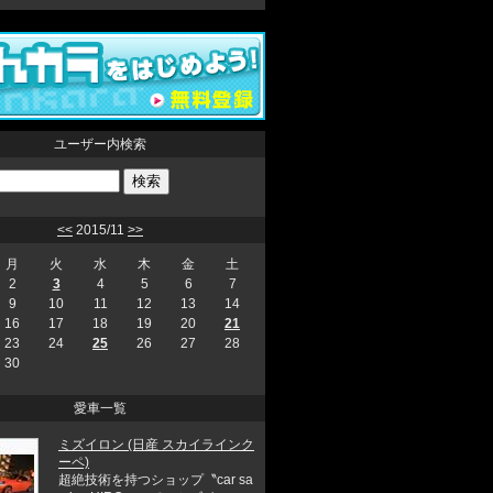
ユーザー内検索
<<
2015/11
>>
月
火
水
木
金
土
2
3
4
5
6
7
9
10
11
12
13
14
16
17
18
19
20
21
23
24
25
26
27
28
30
愛車一覧
ミズイロン (日産 スカイラインク
ーペ)
超絶技術を持つショップ〝car sa