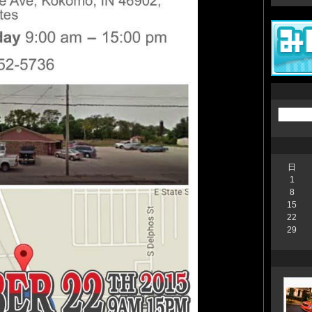
日
1
8
15
22
29