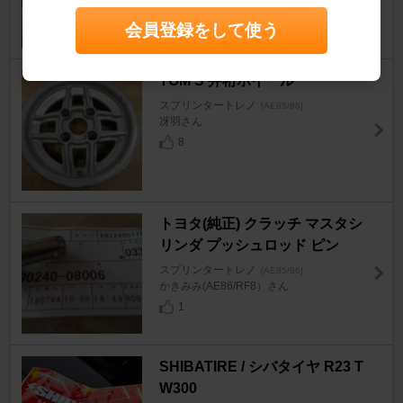
会員登録をして使う
TOM'S 井桁ホイール
スプリンタートレノ
[AE85/86]
冴羽さん
8
トヨタ(純正) クラッチ マスタシ
リンダ プッシュロッド ピン
スプリンタートレノ
[AE85/86]
かきみみ(AE86/RF8）さん
1
SHIBATIRE / シバタイヤ R23 T
W300