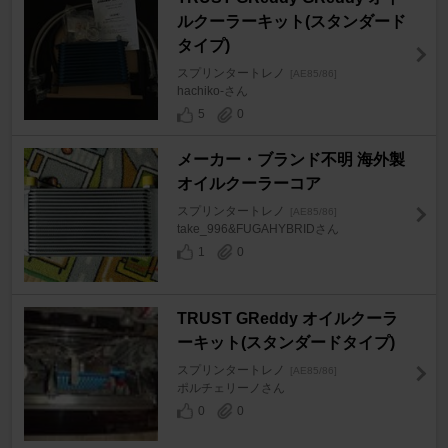
ルクーラーキット(スタンダード
タイプ)
スプリンタートレノ
[AE85/86]
hachiko-さん
5
0
メーカー・ブランド不明 海外製
オイルクーラーコア
スプリンタートレノ
[AE85/86]
take_996&FUGAHYBRIDさん
1
0
TRUST GReddy オイルクーラ
ーキット(スタンダードタイプ)
スプリンタートレノ
[AE85/86]
ポルチェリーノさん
0
0