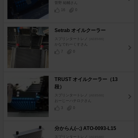
菅野 祐輔さん
16
0
Setrab オイルクーラー
スプリンタートレノ
[AE85/86]
かなでわーくすさん
7
0
TRUST オイルクーラー（13
段）
スプリンタートレノ
[AE85/86]
おーじーハチロクさん
3
0
分からん(--;) ATO-0093-L15
スプリンタートレノ
[AE85/86]