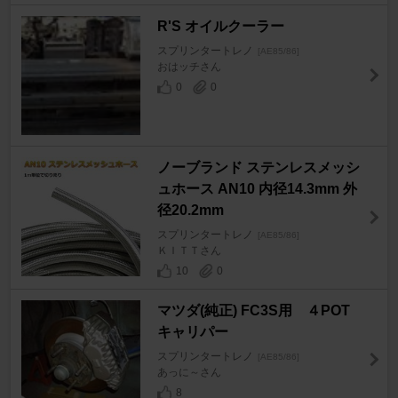
R'S オイルクーラー
スプリンタートレノ
[AE85/86]
おはッチさん
0
0
ノーブランド ステンレスメッシ
ュホース AN10 内径14.3mm 外
径20.2mm
スプリンタートレノ
[AE85/86]
ＫＩＴＴさん
10
0
マツダ(純正) FC3S用 ４POT
キャリパー
スプリンタートレノ
[AE85/86]
あっに～さん
8