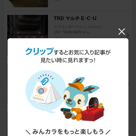
TRD マルチ E･C･U
スプリンタートレノ
[AE85/86]
164〝RAIN MAN″さん
0
トヨタ(純正) 76.5℃サーモスタ
ット
スプリンタートレノ
[AE85/86]
師匠@EXさん
6
ﾄﾖﾀ純正 E.F.I.ｽﾛｯﾄﾙﾎﾟｼﾞｼｮﾝｾﾝｻ
スプリンタートレノ
[AE85/86]
かっちとれのさん
0