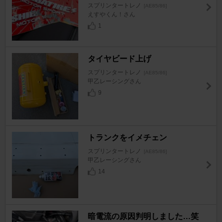
スプリンタートレノ
[AE85/86]
えすやくん！さん
1
タイヤビード上げ
スプリンタートレノ
[AE85/86]
甲乙レーシングさん
9
トランクをイメチェン
スプリンタートレノ
[AE85/86]
甲乙レーシングさん
14
暗電流の原因判明しました…笑