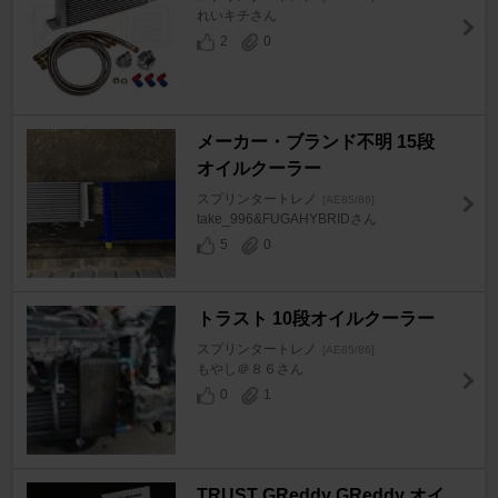
れいキチさん
2
0
メーカー・ブランド不明 15段
オイルクーラー
スプリンタートレノ
[AE85/86]
take_996&FUGAHYBRIDさん
5
0
トラスト 10段オイルクーラー
スプリンタートレノ
[AE85/86]
もやし＠８６さん
0
1
TRUST GReddy GReddy オイ