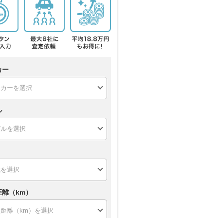
カー
ル
距離（km）