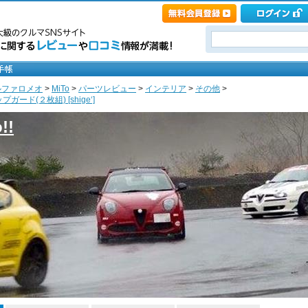
ルファロメオ
>
MiTo
>
パーツレビュー
>
インテリア
>
その他
>
ガード(２枚組) [shige‘]
!!