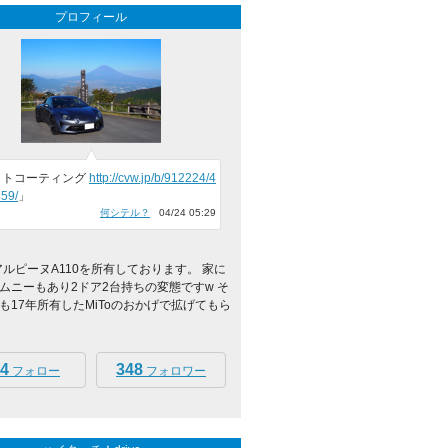
プロフィール
ットコーティング
http://cvw.jp/b/912224/4
59/
」
何シテル？
04/24 05:29
年アルピーヌA110を所有しております。 家に
ムニーもあり2ドア2台持ちの変態ですw そ
も17年所有したMiToのおかげで拡げてもら
4
348
フォロー
フォロワー