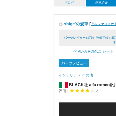
ブログ
愛車紹介
shige‘の愛車
[
アルファロメオ M
パーツレビュー (179)
|
整備手帳 (157
(1
<< ALFA ROMEO シート ..
パーツレビュー
インテリア
その他
BLACK社 alfa ro
評価：
4