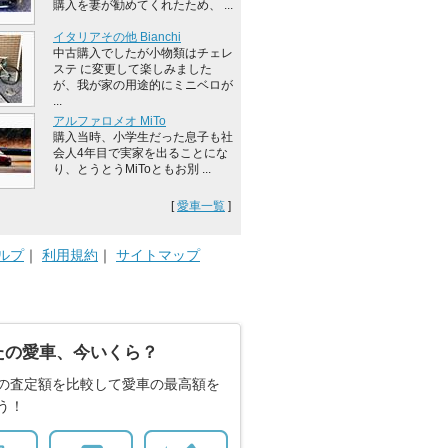
購入を妻が勧めてくれたため、 ...
イタリアその他 Bianchi
中古購入でしたが小物類はチェレ
ステ に変更して楽しみました
が、我が家の用途的にミニベロが
...
アルファロメオ MiTo
購入当時、小学生だった息子も社
会人4年目で実家を出ることにな
り、とうとうMiToともお別 ...
[
愛車一覧
]
ルプ
｜
利用規約
｜
サイトマップ
たの愛車、今いくら？
の査定額を比較して愛車の最高額を
う！