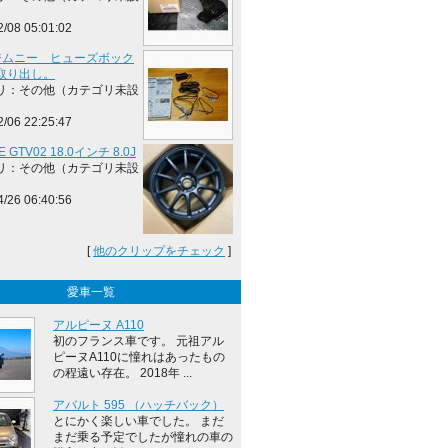
2/08 05:01:02
4 ジムニー ヒューズボック
取り出し。
リ：その他（カテゴリ未設
2/06 22:25:47
E GTV02 18.0インチ 8.0J
リ：その他（カテゴリ未設
4/26 06:40:56
[
他のクリップをチェック
]
愛車一覧
アルピーヌ A110
初のフランス車です。 元祖アル
ピーヌA110に憧れはあったもの
の程遠い存在。 2018年 ...
アバルト 595 （ハッチバック）
とにかく楽しい車でした。 まだ
まだ乗る予定でしたが憧れの車の