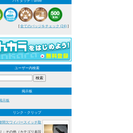
ハイタッチ！drive
[
全てのバッジをチェック (24)
]
ユーザー内検索
掲示板
の掲示板
リンク・クリップ
整間欠ワイパースイッチ取
リ：その他（カテゴリ未設