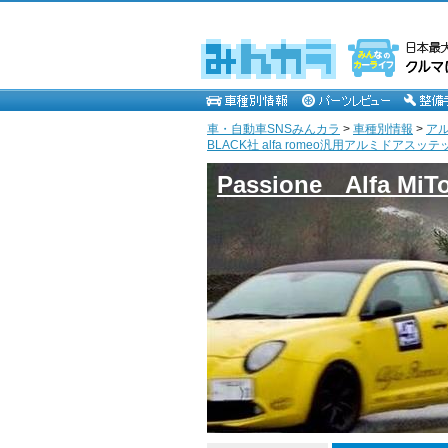
車・自動車SNSみんカラ
>
車種別情報
>
ア
BLACK社 alfa romeo汎用アルミドアスッテップ
Passione Alfa MiTo