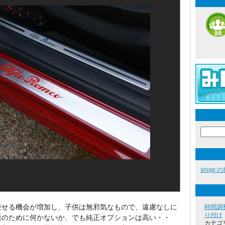
shige‘
乗せる機会が増加し、子供は無邪気なもので、遠慮なしに
時間調
り付け
護のために何かないか、でも純正オプションは高い・・
カテゴ