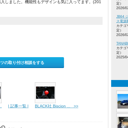
入しました。機能性もデザインも気に入ってます。(201
定）
2026/0
JB6
ス電源
カテゴ
定）
2026/0
TANAB
カテゴ
定）
2025/0
ーツの取り付け相談をする
.
| 記事一覧 |
BLACK社 Biscion ... >>