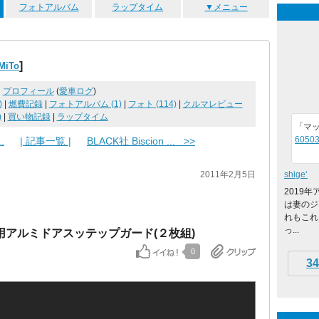
フォトアルバム
ラップタイム
▼メニュー
]
iTo
プロフィール
(
愛車ログ
)
)
|
燃費記録
|
フォトアルバム (1)
|
フォト (114)
|
クルマレビュー
)
|
買い物記録
|
ラップタイム
「マ
60503
.
| 記事一覧 |
BLACK社 Biscion ... >>
2011年2月5日
shige‘
2019
は妻のジ
れもこれ
っ...
meo汎用アルミドアスッテップガード(２枚組)
0
34