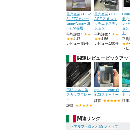
星光産業
/
EE-2
星光産業
/
EXE
DAI
34 ETCカバー
A EE-216 スイ
業
/
Jimny/Jimny SI
ッチエキステン
レバ
ERRA専用
ション
ョン
ト
平均評価 :
★★
平均評価 :
★★
★★
4.47
★★
4.56
平均
レビュー:98件
レビュー:100件
★★
レビ
関連レビューピックアッ
不明 アルミ製
eproductcare O
アリ
スカッフプレー
BD2スキャナー
ト 
ト
評価:
★★★★★
評価
評価:
★★★★★
関連リンク
> アルファロメオ MiTo トップ