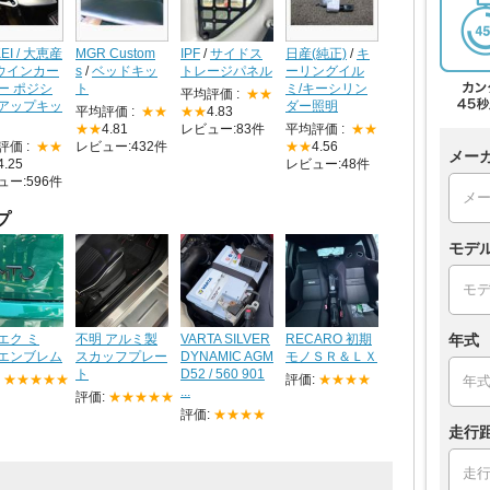
KEI / 大恵産
MGR Custom
IPF
/
サイドス
日産(純正)
/
キ
ウインカー
s
/
ベッドキッ
トレージパネル
ーリングイル
ー ポジシ
ト
ミ/キーシリン
平均評価 :
★★
アップキッ
ダー照明
平均評価 :
★★
★★
4.83
★★
4.81
レビュー:83件
平均評価 :
★★
評価 :
★★
レビュー:432件
★★
4.56
メー
4.25
レビュー:48件
ュー:596件
プ
モデ
年式
エク ミ
不明 アルミ製
VARTA SILVER
RECARO 初期
エンブレム
スカッフプレー
DYNAMIC AGM
モノＳＲ＆ＬＸ
ト
D52 / 560 901
:
★★★★★
評価:
★★★★
...
評価:
★★★★★
評価:
★★★★
走行