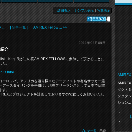
詳細表示
｜
シンプル表示
｜
写真表示
...
| 記事一覧 |
AMIREX Fellow ... >>
2011年04月09日
氏 紹介
 stylist Kenji氏がこの度AMIREX FELLOWSに参加して頂けることに
した。
enjis.info/
AMIREX
ヨーロッパ、アメリカを渡り様々なアーティストや有名サッカー選
AMIRE
ヘアースタイリングを手掛け、現在フリーランスとして日本で活躍
ダクトを
ます。
MIREXとプロジェクトを計画しておりますので宜しくお願いいたし
ンクタン
ション...
1
ブログ一覧
| 日記