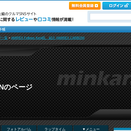
グ一覧
>
AMIREX Fellows Kenji氏 紹介 [AMIREX CARBON]
BONのページ
フォトアルバム
ラップタイム
▼メニュー