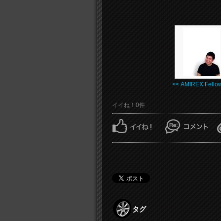
<< AMIREX Fellow 
イイね！0件
タグ