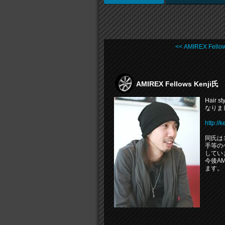
<< AMIREX Fellow 
AMIREX Fellows Kenji
Hair
なりま
http://k
同氏は
手等の
してい
今後A
ます。