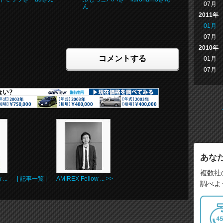
07月
ん
2011年
01月
07月
2010年
コメントする
01月
07月
あな
複数社
...
| 記事一覧 |
AMIREX Fellow ... >>
調べよ