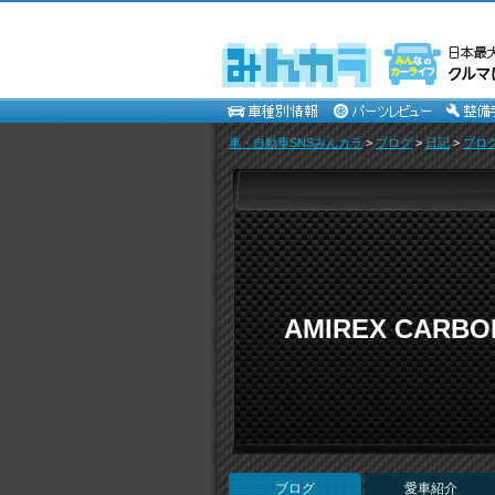
車・自動車SNSみんカラ
>
ブログ
>
日記
>
ブロ
AMIREX CAR
ブログ
愛車紹介