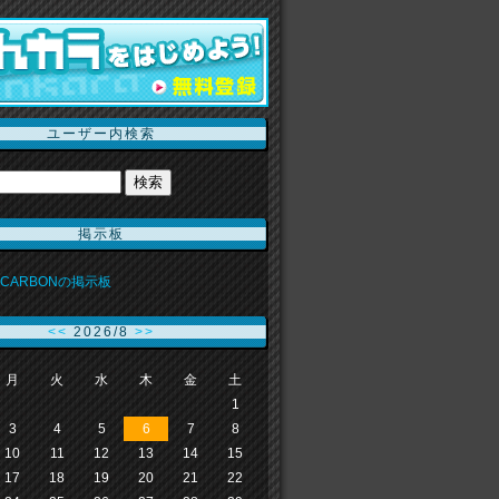
ユーザー内検索
掲示板
X CARBONの掲示板
<<
2026/8
>>
月
火
水
木
金
土
1
3
4
5
6
7
8
10
11
12
13
14
15
17
18
19
20
21
22