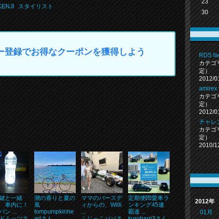
23
KENJI
スタイリスト
30
マイカー登録でお得なクーポンを獲得しよう
RDS fa
カテゴ
定）
2012/0
amirex
カテゴ
定）
2012/0
チャレ
カテゴ
定）
2010/1
鍵と一緒
潮の香りと夏の
ママのバースデ
定期便💌愛車ラ
2012年
 車内に！
風
ィからの、Willi
ンキング45連
 ...
tompumpkinhe
...
覇達 ...
01月
ドミッツさ
adさん
ふじっこパパさ
kuroharri3さん