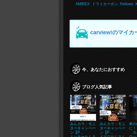
AMIREX
ドライカーボン
Fellows
carview!の
今、あなたにおすすめ
ブログ人気記事
みんカラ：モニ
みんカラ：モニ
車の
ターキャンペー
ターキャンペー
に！
ン【P ...
ン【P ...
カバン
ミッキーたんさ
ドクロおじさん
ウッ