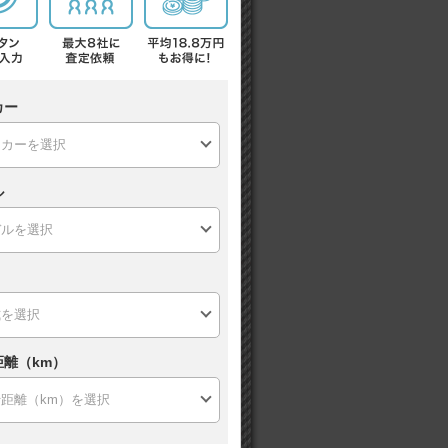
カー
ル
距離（km）