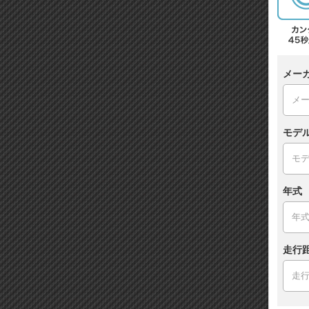
メー
モデ
年式
走行