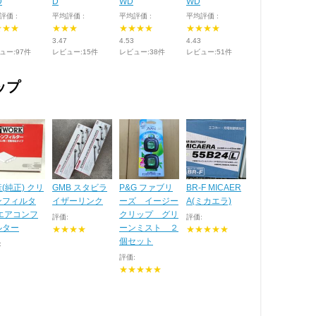
D
D
WD
WD
評価 :
平均評価 :
平均評価 :
平均評価 :
★★★
★★★
★★★★
★★★★
3.47
4.53
4.43
ュー:97件
レビュー:15件
レビュー:38件
レビュー:51件
ップ
(純正) クリ
GMB スタビラ
P&G ファブリ
BR-F MICAER
ンフィルタ
イザーリンク
ーズ イージー
A(ミカエラ)
/エアコンフ
クリップ グリ
評価:
評価:
ルター
ーンミスト ２
★★★★
★★★★★
個セット
:
評価:
★★★★★