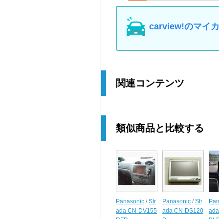
carview!の
関連コンテンツ
類似商品と比較する
Panasonic
/
Str
Panasonic
/
Str
Pan
ada CN-DV155
ada CN-DS120
ada