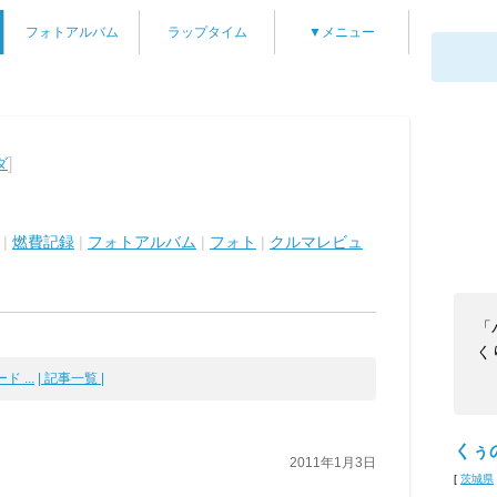
フォトアルバム
ラップタイム
▼メニュー
]
ダ
|
燃費記録
|
フォトアルバム
|
フォト
|
クルマレビュ
「
く
 ...
| 記事一覧 |
くぅ
2011年1月3日
[
茨城県