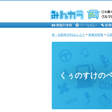
車・自動車SNSみんカラ
>
車種別情報
>
日
くぅのすけの