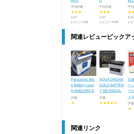
RFD
D
BL
平均評価 :
平均評価 :
平均
★★★
★★★
★
3.67
3.47
4.61
レビュー:9件
レビュー:55件
レビ
関連レビューピックア
Panasonic Blu
AQUA DREAM
日産
e Battery caos
GOLD BATTER
ー
N-80B24R/C8
Y GB 65B24L
ー
ィ
評価:
評価:
★
★★★★★
評価
★
関連リンク