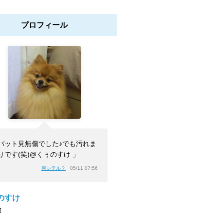
プロフィール
パット見無傷でした♪でも汚れま
りです(笑)@くぅのすけ 」
何シテル？
05/11 07:56
のすけ
]