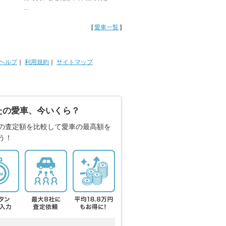
...
[
愛車一覧
]
ヘルプ
｜
利用規約
｜
サイトマップ
たの愛車、今いくら？
の査定額を比較して愛車の最高額を
う！