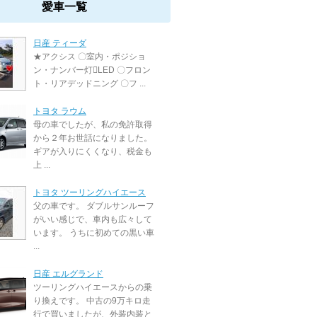
愛車一覧
日産 ティーダ
★アクシス 〇室内・ポジショ
ン・ナンバー灯LED 〇フロン
ト・リアデッドニング 〇フ ...
トヨタ ラウム
母の車でしたが、私の免許取得
から２年お世話になりました。
ギアが入りにくくなり、税金も
上 ...
トヨタ ツーリングハイエース
父の車です。 ダブルサンルーフ
がいい感じで、車内も広々して
います。 うちに初めての黒い車
...
日産 エルグランド
ツーリングハイエースからの乗
り換えです。 中古の9万キロ走
行で買いましたが、外装内装と