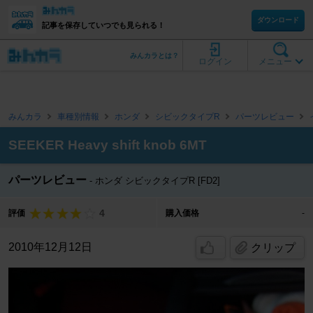
ダウンロード
記事を保存していつでも見られる！
みんカラとは？
ログイン
メニュー
みんカラ
車種別情報
ホンダ
シビックタイプR
パーツレビュー
SEEKER Heavy shift knob 6MT
パーツレビュー
ホンダ シビックタイプR [FD2]
4
評価
購入価格
-
2010年12月12日
クリップ