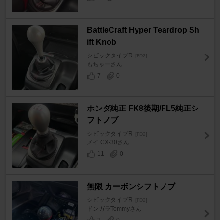
BattleCraft Hyper Teardrop Sh
ift Knob
シビックタイプR
[FD2]
もちゃーさん
7
0
ホンダ純正 FK8後期/FL5純正シ
フトノブ
シビックタイプR
[FD2]
メイ CX-30さん
11
0
無限 カーボンシフトノブ
シビックタイプR
[FD2]
ドンガラTommyさん
2
0