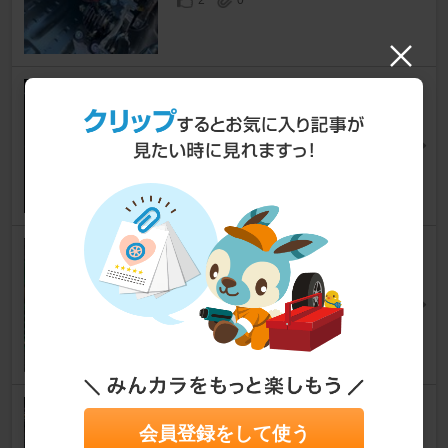
hybrid racing シフトノブ
シビックタイプR
[FD2]
ｰNARUｰさん
20
0
TEIN FLEX Z
シビックタイプR
[FD2]
たいくんRさん
16
MUGEN / 無限 Rear Wing
会員登録をして使う
シビックタイプR
[FD2]