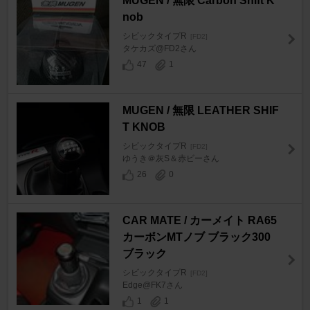
MUGEN / 無限 Carbon Shift K
nob
シビックタイプR
[FD2]
タケカズ@FD2さん
47
1
MUGEN / 無限 LEATHER SHIF
T KNOB
シビックタイプR
[FD2]
ゆうき＠灰S＆赤ビーさん
26
0
CAR MATE / カーメイト RA65
カーボンMTノブ ブラック300
ブラック
シビックタイプR
[FD2]
Edge@FK7さん
1
1