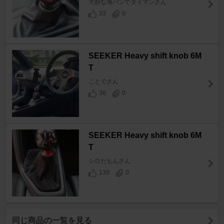
大胆な海パンでタイマンさん
33
0
SEEKER Heavy shift knob 6M
T
ことでさん
36
0
SEEKER Heavy shift knob 6M
T
シロだもんさん
139
0
同じ商品の一覧を見る