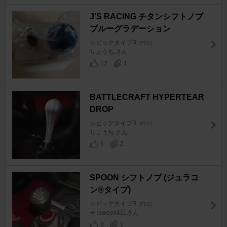
J'S RACING チタンシフトノブ
ブルーグラデーション
シビックタイプR
[FD2]
りょうち.さん
12
1
BATTLECRAFT HYPERTEAR
DROP
シビックタイプR
[FD2]
りょうち.さん
6
2
SPOON シフトノブ (ジュラコ
ン®タイプ)
シビックタイプR
[FD2]
チロweek411さん
8
1