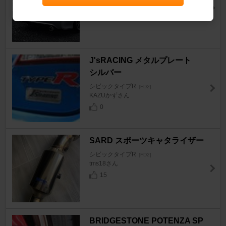
なが?さん
10
J'sRACING メタルプレート
シルバー
シビックタイプR
[FD2]
KAZUかずさん
0
SARD スポーツキャタライザー
シビックタイプR
[FD2]
tms18さん
15
BRIDGESTONE POTENZA SP