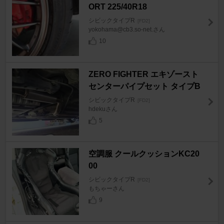
ORT 225/40R18
シビックタイプR
[FD2]
yokohama@cb3.so-net.さん
10
ZERO FIGHTER エキゾースト
センターパイプセット タイプB
シビックタイプR
[FD2]
hdekuさん
5
空調服 クールクッションKC20
00
シビックタイプR
[FD2]
もちゃーさん
9