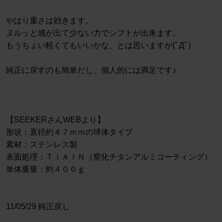
やはり重さは効きます。
ヌルッと感が出て少ない力でシフトが出来ます。
もうちょい軽くてもいいかな、とは思いますが(ﾟДﾟ)
純正に戻すのも簡単だし、個人的には満足です♪
【SEEKERさんWEBより】
形状：直径約４７ｍｍの球体タイプ
素材：ステンレス製
表面処理：ＴｉＡｌＮ（窒化チタンアルミコーティング）
単体重量：約４００ｇ
11/05/29 純正戻し