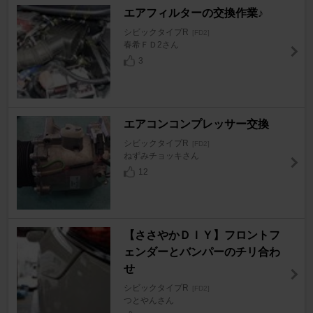
エアフィルターの交換作業♪
シビックタイプR
[FD2]
春希ＦＤ2さん
3
エアコンコンプレッサー交換
シビックタイプR
[FD2]
ねずみチョッキさん
12
【ささやかＤＩＹ】フロントフ
ェンダーとバンパーのチリ合わ
せ
シビックタイプR
[FD2]
つとやんさん