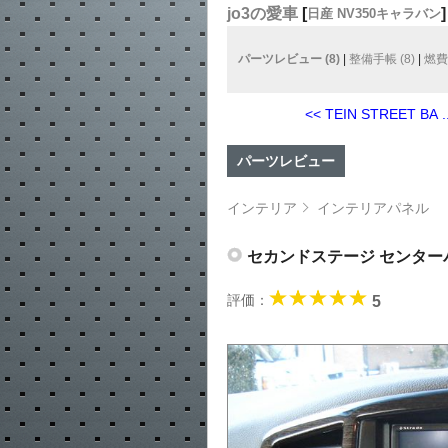
jo3の愛車
[
]
日産 NV350キャラバン
パーツレビュー (8)
|
整備手帳 (8)
|
燃費記
<< TEIN STREET BA ..
パーツレビュー
インテリア
インテリアパネル
セカンドステージ センタ
評価：
5