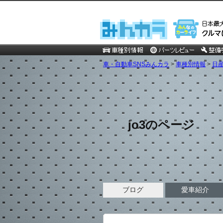
車・自動車SNSみんカラ
>
車種別情報
>
日
jo3のページ
ブログ
愛車紹介