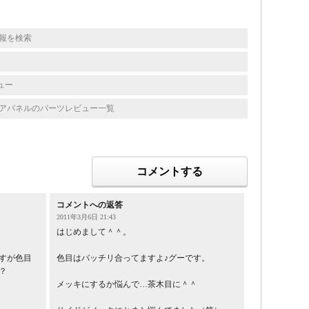
の情報を検索
ュー
インテリアパネルのパーツレビュー一覧
コメントする
コメントへの返答
2011年3月6日 21:43
はじめまして＾＾。
すが色目
色目はバッチリ合ってますよ♪グーです。
？
メッキにするか悩んで…茶木目に＾＾