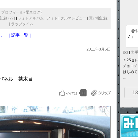
プロフィール
(
愛車ログ
)
録 (27)
|
フォトアルバム
|
フォト
|
クルマレビュー
|
買い物記録
|
ラップタイム
「@や
.
| 記事一覧 |
🎵」
2011年3月6日
jo3
[
岩
ｃ25セ
チョコチ
はじめて
...
ーパネル 茶木目
13
0