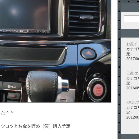
お尻イ
カテゴ
定）
2017/0
日産 
カテゴ
定）
2016/0
♪東北
カテゴ
した＾＾
定）
2012/0
コツコツとお金を貯め（笑）購入予定