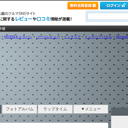
産
>
NV350キャラバン
>
パーツレビュー
>
インテリア
>
インテリアパネル
>
Secon
フォトアルバム
ラップタイム
▼メニュー