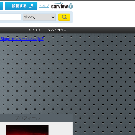
ヘルプ
d Stage センターパネル [jo3]
プロフィール