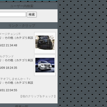
ユーザー内検索
リンク・クリップ
メージチェンジ‼️
リ：その他（カテゴリ未設
6/22 21:34:48
エルグランド
リ：その他（カテゴリ未設
5/09 18:24:35
プチオフしませんか～？♪
リ：その他（カテゴリ未設
3/31 22:04:55
[
他のクリップをチェック
]
愛車一覧