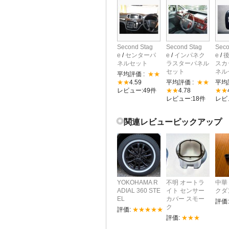
Second Stag
Second Stag
Seco
e
/
センターパ
e
/
インパネク
e
/
ネルセット
ラスターパネル
スカ
セット
ネル
平均評価 :
★★
★★
4.59
平均評価 :
★★
平均
レビュー:49件
★★
4.78
★★
レビュー:18件
レビ
関連レビューピックアップ
YOKOHAMA R
不明 オートラ
中華
ADIAL 360 STE
イト センサー
クダ
EL
カバー スモー
評価
ク
評価:
★★★★★
評価:
★★★