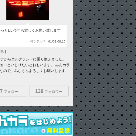
っとEL 今年も宜しくお願い致します
何シテル？
01/01 08:15
手県
]
レナからエルグランドに乗り換えました。
ョコといじりたいとおもいます。 みんカラ
なので、みなさんよろしくお願いします。
7
139
フォロー
フォロワー