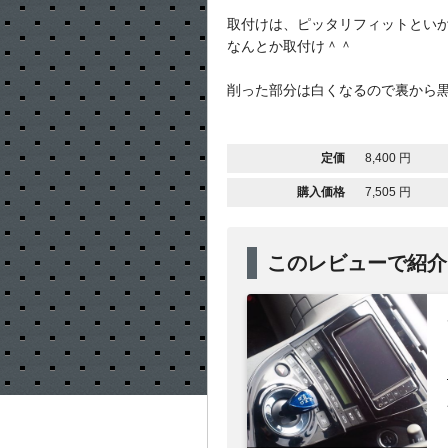
取付けは、ピッタリフィットとい
なんとか取付け＾＾
削った部分は白くなるので裏から
定価
8,400 円
購入価格
7,505 円
このレビューで紹介