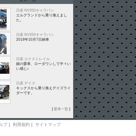
日産 NV350キャラバン
エルグランドから乗り換えまし
た。
日産 NV350キャラバン
2019年10月7日納車
日産 エクストレイル
娘の愛車、ローダウンして中々い
い感じ♪
日産 デイズ
キックスから乗り換えデイズライ
ダーです。
[
愛車一覧
]
ルプ
｜
利用規約
｜
サイトマップ