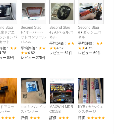
nd Stag
Second Stag
Second Stag
Second Stag
後席ドアエ
e
/
オーバーヘ
e
/
ATベゼルパ
e
/
ダッシュパ
ッションパ
ッドコンソール
ネル
ネル
セット
パネル
平均評価 :
★★
平均評価 :
★★
評価 :
★★
平均評価 :
★★
★★
4.57
★★
4.75
4.78
★★
4.62
レビュー:61件
レビュー:69件
ュー:58件
レビュー:275件
 ドアロッ
toplife ハンドル
MAXWIN MDR-
KYB / カヤバ エ
ンパー
スピンナー
C015B
クステージ
:
★★★★
評価:
★★★
評価:
★★★
評価:
★★★★★