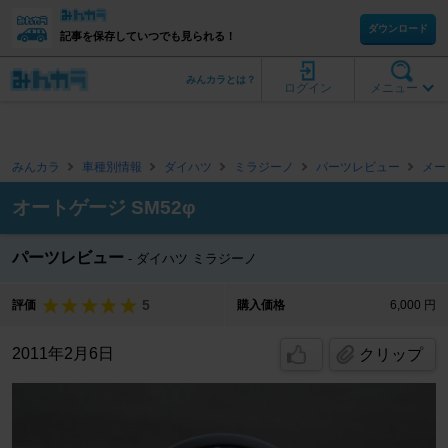
ダウンロード
記事を保存していつでも見られる！
みんカラとは？
ログイン
メニュー
みんカラ
車種別情報
ダイハツ
ミラジーノ
パーツレビュー
メー
オートゲージ SM52φ
パーツレビュー
ダイハツ ミラジーノ
5
評価
購入価格
6,000 円
2011年2月6日
クリップ