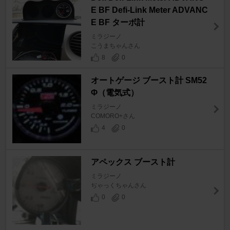
E BF Defi-Link Meter ADVANC
E BF ターボ計
ミラジーノ
こうまちゃんさん
8
0
オートゲージ ブースト計 SM52
Φ（電気式）
ミラジーノ
COMORO+さん
4
0
アペックス ブースト計
ミラジーノ
ぢゃっくちゃんさん
0
0