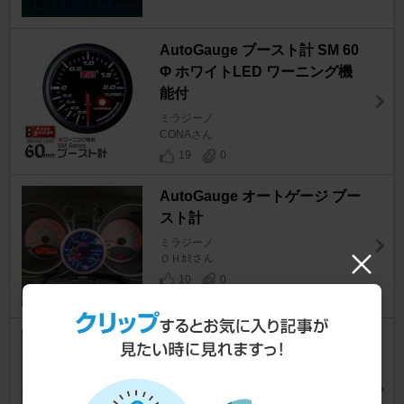
AutoGauge ブースト計 SM 60
Φ ホワイトLED ワーニング機
能付
ミラジーノ
CONAさん
19
0
AutoGauge オートゲージ ブー
スト計
ミラジーノ
ＯＨｶﾐさん
10
0
ダイハツ(純正) Ｌ７００用純正
フットレスト
ミラジーノ
CONAさん