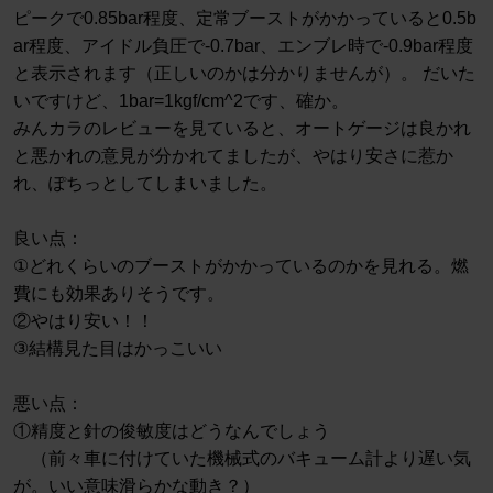
ピークで0.85bar程度、定常ブーストがかかっていると0.5b
ar程度、アイドル負圧で‐0.7bar、エンブレ時で‐0.9bar程度
と表示されます（正しいのかは分かりませんが）。 だいた
いですけど、1bar=1kgf/cm^2です、確か。
みんカラのレビューを見ていると、オートゲージは良かれ
と悪かれの意見が分かれてましたが、やはり安さに惹か
れ、ぽちっとしてしまいました。
良い点：
①どれくらいのブーストがかかっているのかを見れる。燃
費にも効果ありそうです。
②やはり安い！！
③結構見た目はかっこいい
悪い点：
①精度と針の俊敏度はどうなんでしょう
（前々車に付けていた機械式のバキューム計より遅い気
が。いい意味滑らかな動き？）