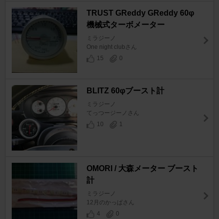
TRUST GReddy GReddy 60φ
機械式ターボメーター
ミラジーノ
One night clubさん
15
0
BLITZ 60φブースト計
ミラジーノ
てっつージーノさん
10
1
OMORI / 大森メーター ブースト
計
ミラジーノ
12月のかっぱさん
4
0