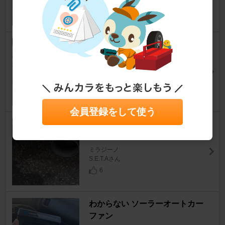
12
Jworks AutoJuwell N1StreetM
uffler
ミラジーノ
FAL.mk2さん
14
会員登録をして使う
D-SPORT スポーツマフラー 品
番：17400-B010
ミラジーノ
S.E.T.Aさん
6
わからない ソーラーオートカー
ファン