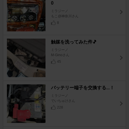
0
ミラジーノ
もこ@神奈川さん
8
触媒を洗ってみた件🎵
ミラジーノ
M-Ginoさん
45
バッテリー端子を交換する...！
ミラジーノ
でいちゅけさん
228