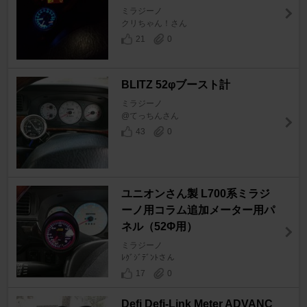
ミラジーノ
クリちゃん！さん
21
0
BLITZ 52φブースト計
ミラジーノ
@てっちんさん
43
0
ユニオンさん製 L700系ミラジ
ーノ用コラム追加メーター用パ
ネル（52Φ用）
ミラジーノ
ﾚｸﾞｼﾞﾃﾞﾝﾄさん
17
0
Defi Defi-Link Meter ADVANC