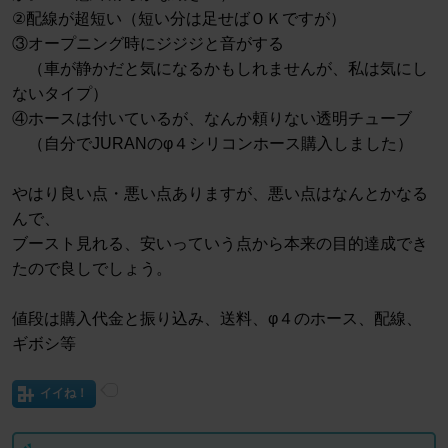
②配線が超短い（短い分は足せばＯＫですが）
③オープニング時にジジジと音がする
（車が静かだと気になるかもしれませんが、私は気にし
ないタイプ）
④ホースは付いているが、なんか頼りない透明チューブ
（自分でJURANのφ４シリコンホース購入しました）
やはり良い点・悪い点ありますが、悪い点はなんとかなる
んで、
ブースト見れる、安いっていう点から本来の目的達成でき
たので良しでしょう。
値段は購入代金と振り込み、送料、φ４のホース、配線、
ギボシ等
イイね！