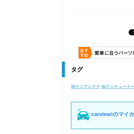
タグ
地デジアンテナ
地デジチューナ
carview!の