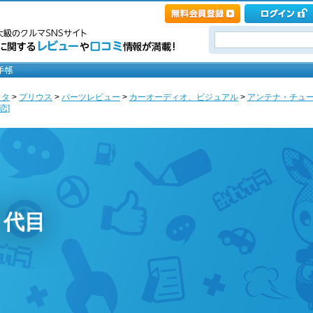
ヨタ
>
プリウス
>
パーツレビュー
>
カーオーディオ、ビジュアル
>
アンテナ・チュ
恋]
３代目