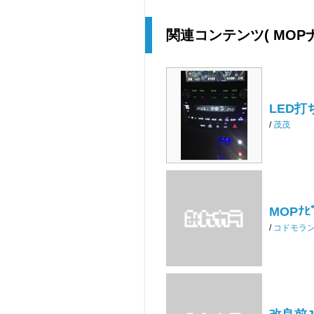
関連コンテンツ
( MO
LED打
/
茂茂
MOPﾅ
/
コドモラ