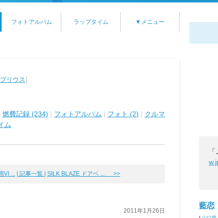
フォトアルバム
ラップタイム
▼メニュー
]
 プリウス
|
燃費記録 (234)
|
フォトアルバム
|
フォト (2)
|
クルマ
イム
「
w.
 ...
| 記事一覧 |
SILK BLAZE ドアベ ... >>
藍恋
2011年1月26日
[
山口県