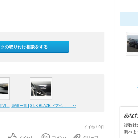
ーツの取り付け相談をする
 ...
| 記事一覧 |
SILK BLAZE ドアベ ... >>
あな
複数社
イイね！0件
調べよ