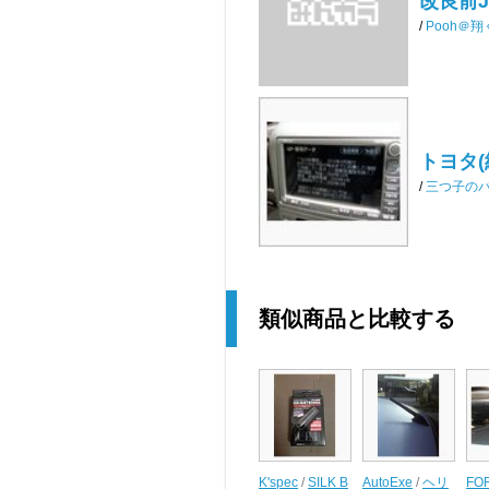
改良前JBL
/
Pooh＠翔
トヨタ(
/
三つ子の
類似商品と比較する
K'spec
/
SILK B
AutoExe
/
ヘリ
FO