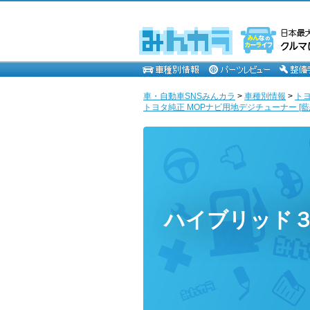
車・自動車SNSみんカラ
>
車種別情報
>
ト
トヨタ純正 MOPナビ用地デジチューナー [藍
ハイブリッド