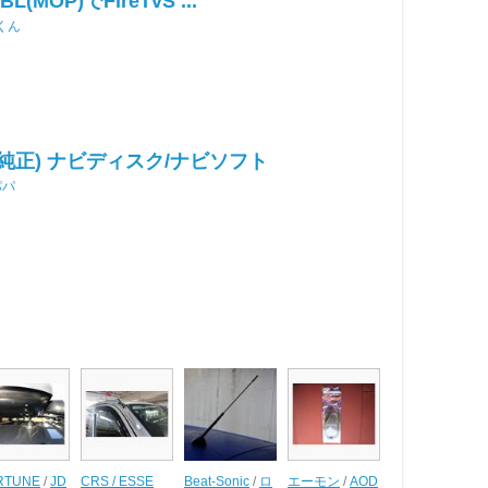
(MOP)でFireTvS ...
くん
純正) ナビディスク/ナビソフト
パパ
RTUNE
/
JD
CRS / ESSE
Beat-Sonic
/
ロ
エーモン
/
AOD