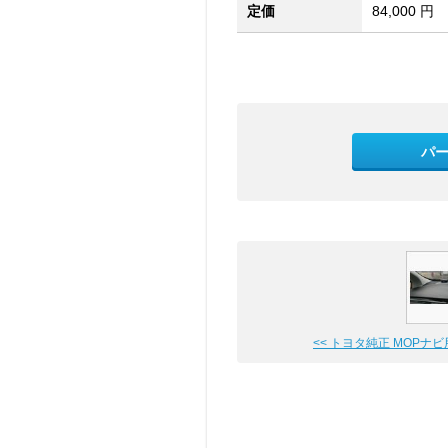
定価
84,000 円
パ
<< トヨタ純正 MOPナビ用VI