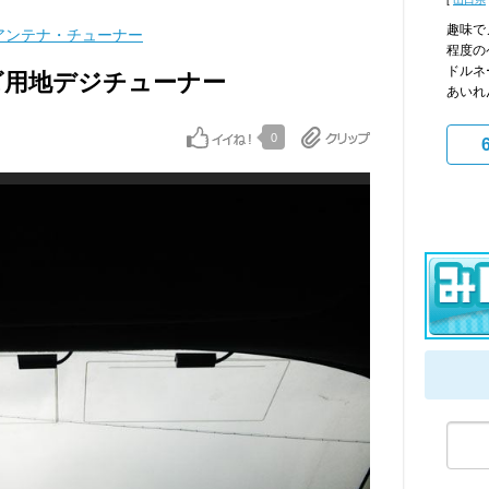
趣味で
アンテナ・チューナー
程度の
ドルネ
ナビ用地デジチューナー
あいれ
0