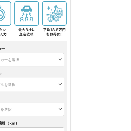
カー
ル
距離（km）