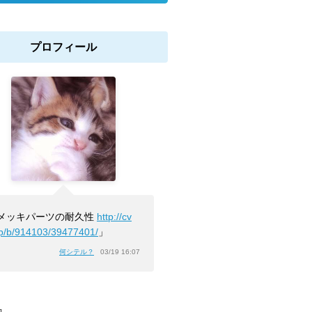
プロフィール
メッキパーツの耐久性
http://cv
jp/b/914103/39477401/
」
何シテル？
03/19 16:07
]