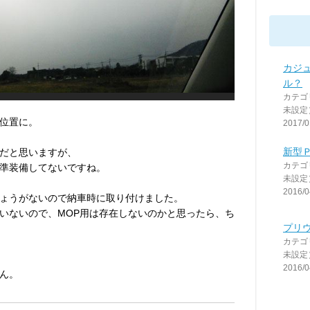
カジュ
ル？
カテゴ
未設定
位置に。
2017/0
新型
だと思いますが、
カテゴ
標準装備してないですね。
未設定
2016/0
ょうがないので納車時に取り付けました。
いないので、MOP用は存在しないのかと思ったら、ち
プリ
カテゴ
未設定
2016/0
ん。