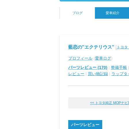
ブログ
愛車紹介
藍恋の"エクテリウス"
[
トヨタ
プロフィール
(
愛車ログ
)
パーツレビュー (170)
|
整備手帳
レビュー
|
買い物記録
|
ラップタ
<< トヨタ純正 MOPナビ用VI
パーツレビュー