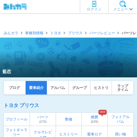
ログイン
メニュー
みんカラ
車種別情報
トヨタ
プリウス
パーツレビュー
パーツレ
藍恋
ラップ
ブログ
愛車紹介
アルバム
グループ
ヒストリ
タイム
トヨタ プリウス
NEW
フォトアル
パーツ
燃費
プロフィール
整備
バム
(170)
(235)
フォトギャラ
クルマレビ
ヒストリー
愛車ログ
買い物
リー
ュー