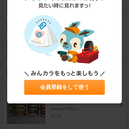
ﾌ&ﾙｰﾌｽﾎﾟｲﾗｰﾗｯﾋﾟﾝｸﾞ
シロッコ
[3代目]
ikeiさん
40
EAGLE EYES レッドクリアLE
Dライトバーテールランプ
シロッコ
[3代目]
か んさん
15
会員登録をして使う
Forge Motorsport Valve Sprin
g Tuning Kit
シロッコ
[3代目]
Norocco GTSさん
31