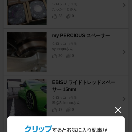
シロッコ
[3代目]
たっかーとさん
28
0
my PERCIOUS スペーサー
シロッコ
[3代目]
syopapaさん
20
0
EBISU ワイドトレッドスペー
サー 15mm
シロッコ
[3代目]
雅@Sciroccoさん
17
0
ART FACTORY GRAPHICS ﾙｰ