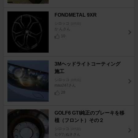
FONDMETAL 9XR
シロッコ
[3代目]
か んさん
10
3Mヘッドライトコーティング
施工
シロッコ
[3代目]
mau247さん
28
GOLF6 GTI純正のブレーキを移
植（フロント）その２
シロッコ
[3代目]
ヒゲたぬきさん