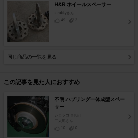
H&R ホイールスペーサー
torukkyさん
49
2
同じ商品の一覧を見る
この記事を見た人におすすめ
不明 ハブリング一体成型スペー
サー
シロッコ
[3代目]
二太郎さん
10
0