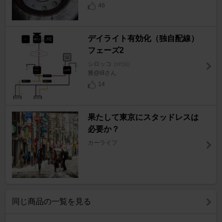
46
デイライト有効化（独自配線）
フェーズ2
シロッコ
[3代目]
雅@i8さん
14
果たして東京にスタッドレスは
必要か？
カーライフ
同じ商品の一覧を見る