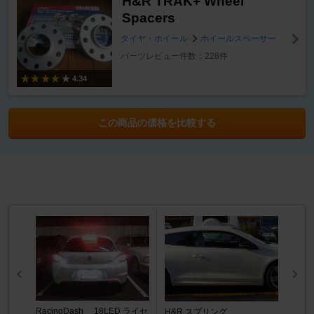
H&R TRAK+ Wheel
Spacers
タイヤ・ホイール
ホイールスペーサー
パーツレビュー件数：228件
4.34
この商品の価格を比較する
RacingDash 18LED ライセ
H&R スプリング