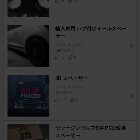
9
0
輸入車用 ハブ付ホイールスペー
サー
シロッコ
[3代目]
DemiXさん
1
0
IID スペーサー
シロッコ
[3代目]
az490さん
17
0
ヴァージンウルフ634 PCD変換
スペーサー