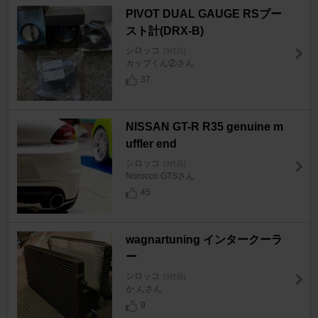
PIVOT DUAL GAUGE RSブー
スト計(DRX-B)
シロッコ
[3代目]
カップくん②さん
37
NISSAN GT-R R35 genuine m
uffler end
シロッコ
[3代目]
Norocco GTSさん
45
wagnartuning インタークーラ
ー
シロッコ
[3代目]
か んさん
9