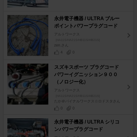
永井電子機器 / ULTRA ブルー
ポイントパワープラグコード
アルトワークス
[HA11S/HA21S/HB11S/HB21S]
zen.さん
4
0
スズキスポーツ プラグコード
パワーイグニッション９００
（ノロジー化）
アルトワークス
[HA11S/HA21S/HB11S/HB21S]
たか＠バイナルワークス☆ロドスタさん
0
0
永井電子機器 / ULTRA シリコ
ンパワープラグコード