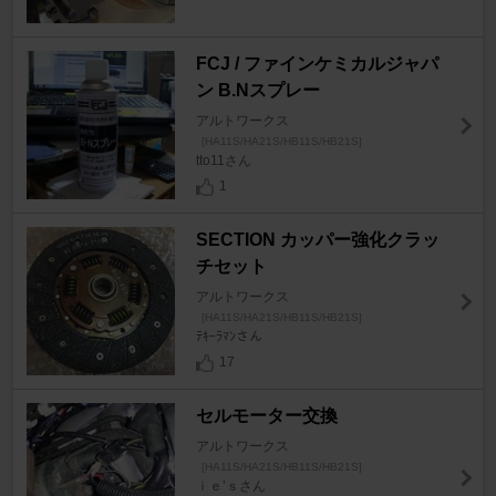
FCJ / ファインケミカルジャパ
ン B.Nスプレー
アルトワークス
[HA11S/HA21S/HB11S/HB21S]
tto11さん
1
SECTION カッパー強化クラッ
チセット
アルトワークス
[HA11S/HA21S/HB11S/HB21S]
ﾃｷｰﾗﾏﾝさん
17
セルモーター交換
アルトワークス
[HA11S/HA21S/HB11S/HB21S]
ｉｅ’ｓさん