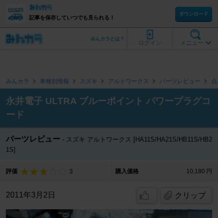
ダウンロード
記事を保存していつでも見られる！
みんカラとは？
ログイン
メニュー
みんカラ
車種別情報
スズキ
アルトワークス
パーツレビュー
点
永井電子 ULTRA ブルーポイント パワープラグコ
ード
パーツレビュー
スズキ アルトワークス [HA11S/HA21S/HB11S/HB2
1S]
3
評価
購入価格
10,180 円
2011年3月2日
クリップ