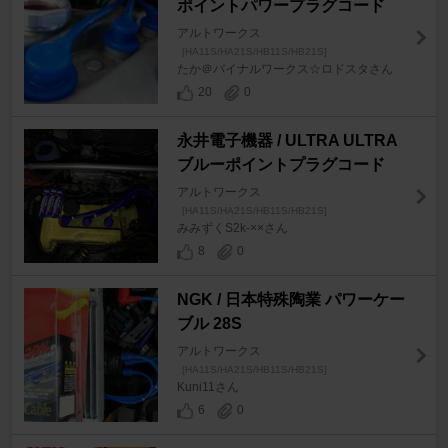
ポイントパワープラグコード
アルトワークス
[HA11S/HA21S/HB11S/HB21S]
たか＠バイナルワークス☆ロドスタさん
20
0
永井電子機器 / ULTRA ULTRA
ブルーポイントプラグコード
アルトワークス
[HA11S/HA21S/HB11S/HB21S]
みみずくS2k-××さん
8
0
NGK / 日本特殊陶業 パワーケー
ブル 28S
アルトワークス
[HA11S/HA21S/HB11S/HB21S]
Kuni11さん
6
0