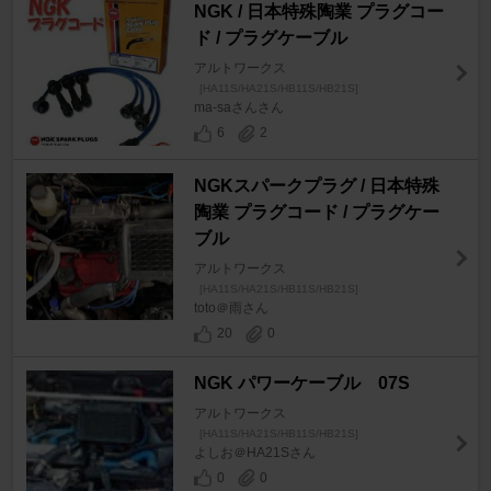
NGK / 日本特殊陶業 プラグコー
ド / プラグケーブル
アルトワークス
[HA11S/HA21S/HB11S/HB21S]
ma-saさんさん
6
2
NGKスパークプラグ / 日本特殊
陶業 プラグコード / プラグケー
ブル
アルトワークス
[HA11S/HA21S/HB11S/HB21S]
toto＠雨さん
20
0
NGK パワーケーブル 07S
アルトワークス
[HA11S/HA21S/HB11S/HB21S]
よしお＠HA21Sさん
0
0