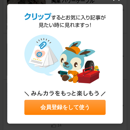
陶業 パワーケーブル
アルトワークス
[HA11S/HA21S/HB11S/HB21S]
流星(^^)さん
13
0
JIC petit bullet
アルトワークス
[HA11S/HA21S/HB11S/HB21S]
Hasegawaさん
0
KYB / カヤバ スズキ車用 リア
ショートタイプショックアブソ
ーバー
会員登録をして使う
アルトワークス
[HA11S/HA21S/HB11S/HB21S]
みゆテックさん
14