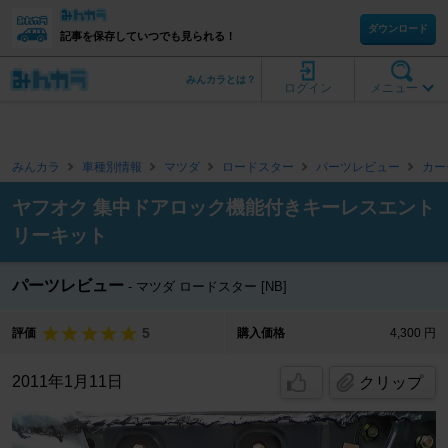
ダウンロード
記事を保存していつでも見られる！
みんカラとは？
ログイン
メニュー
みんカラ
車種別情報
マツダ
ロードスター
パーツレビュー
カー
ヤフオク 集中ドアロック機能付きキーレスエント
リーキット
パーツレビュー
マツダ ロードスター [NB]
5
評価
購入価格
4,300 円
2011年1月11日
クリップ