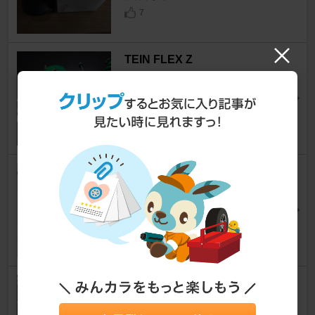
7
TEIN FLEX Z
ロードスター
[NB]
ほたる2さん
21
WORK WORKEMOTION CR Ki
wami
ロードスター
[NB]
ほたる2さん
16
Skid Nation MX-5 Standard C
oolant Reroute Kit