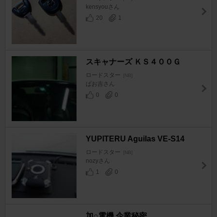
kensyouさん
20
1
スキャナーズ ＫＳ４００Ｇ
ロードスター
[NB]
ぱお吉さん
0
0
YUPITERU Aguilas VE-S14
ロードスター
[NB]
nozyさん
1
0
加○電機 企業秘密