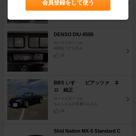
会員登録をして使う
ロードスター
[NB]
カムたくさん
70
DENSO DIU-9500
ロードスター
[NB]
HIRO( ﾟ∀ﾟ)ﾉさん
16
BBS いすゞ ピアッツァ ネ
ロ 純正
ロードスター
[NB]
ちんしゃんの常連さんさん
14
Skid Nation MX-5 Standard C