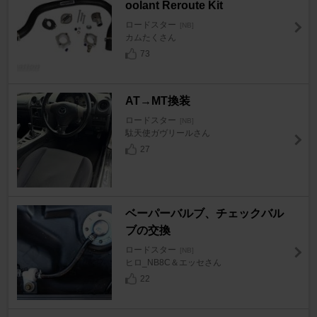
oolant Reroute Kit
ロードスター
[NB]
カムたくさん
73
AT→MT換装
ロードスター
[NB]
駄天使ガヴリールさん
27
ベーパーバルブ、チェックバル
ブの交換
ロードスター
[NB]
ヒロ_NB8C＆エッセさん
22