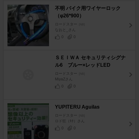
不明 バイク用ワイヤーロック
（φ26*900）
ロードスター
[NB]
なおと_さん
0
0
ＳＥＩＷＡ セキュリティシグナ
ル6 ブルー×レッドLED
ロードスター
[NB]
MiyaZさん
0
0
YUPITERU Aguilas
ロードスター
[NB]
ロド狂（ｷﾁ）さん
0
0