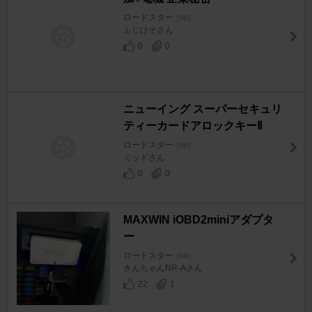
ロードスター
[NB]
ふじけそさん
0
0
ニューイング スーパーセキュリ
ティーカードアロックキーⅡ
ロードスター
[NB]
ミッドさん
0
0
MAXWIN iOBD2miniアダプタ
ー
ロードスター
[NB]
きんちゃんNR-Aさん
22
1