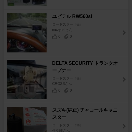
ユピテル RW560si
ロードスター
[NB]
muzyakiさん
0
0
DELTA SECURITY トランクオ
ープナー
ロードスター
[NB]
CROSSさん
0
0
スズキ(純正) チャコールキャニ
スター
ロードスター
[NB]
権次郎さん