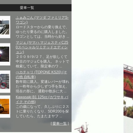
愛車一覧
ふぁみごん (マツダ ファミリアS-
ワゴン)
ロードスターからの乗り換えで、
ゆったり乗るのに購入しました。
ワゴンとしては、当時から好き ...
マジェ (ヤマハ マジェスティC25
0スペシャルリミテッドエディシ
ョン)
２００９/９/２７、足が欲しくて
中古のマジェCを購入。 ネットで
検索していて、限定車のワ ...
べカチャリ (TOPONE KS20) (そ
の他 自転車)
数年前に購入。変速レバーが壊れ
た一昨年から少しずつ手を加え、
現在の形に。 通勤や散歩に大 ...
Kawasaki B1 125cc (カワサキ バ
イク その他)
この歳になって、久しぶりに２ス
トに乗りたくなり、SDR200を探
していたら、たまたまヤフ ...
[
愛車一覧
]