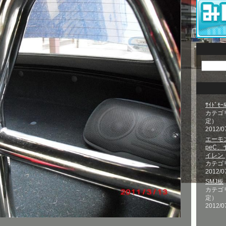
ｻｲﾄﾞﾓ
カテゴ
定）
2012/0
エーモ
peC
イレン
カテゴ
2012/0
SMJ板
カテゴ
定）
2012/0