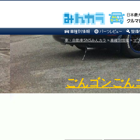
車・自動車SNSみんカラ
>
車種別情報
>
マ
ごんゴンごん