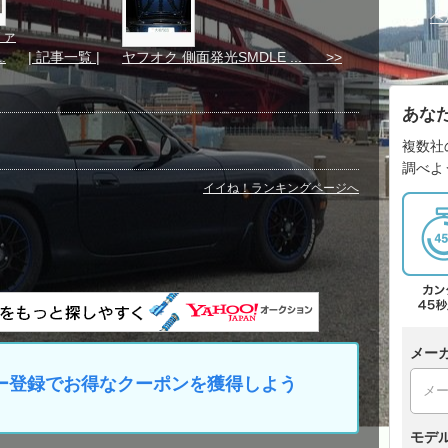
ヘ
ファ
.
| 記事一覧 |
ヤフオク 側面発光SMDLE ... >>
あな
複数社
調べよ
イイね！ランキングページへ
メー
マイカー登録でお得なクーポンを獲得しよう
モデ