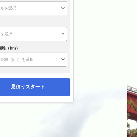
距離（km）
見積りスタート