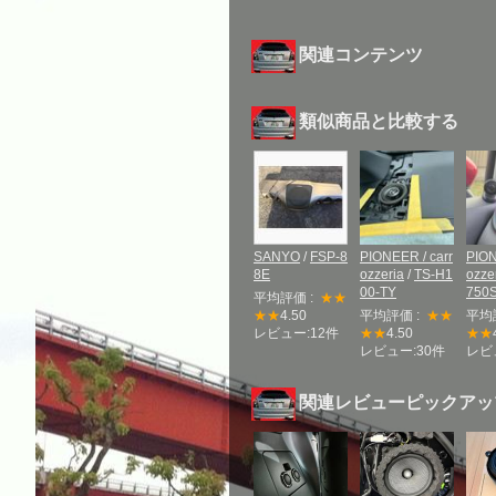
関連コンテンツ
類似商品と比較する
SANYO
/
FSP-8
PIONEER / carr
PION
8E
ozzeria
/
TS-H1
ozze
00-TY
750
平均評価 :
★★
★★
4.50
平均評価 :
★★
平均
レビュー:12件
★★
4.50
★★
レビュー:30件
レビ
関連レビューピックアッ