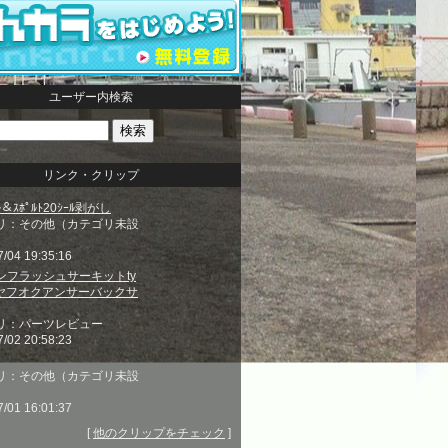
ユーザー内検索
リンク・クリップ
ｰﾙ＆ｽﾎﾟﾙﾄ20ｼｰﾙ剥がし
リ：その他（カテゴリ未設
7/04 19:35:16
ンフラッシュサーキットty
、ヤフオクアンサーバックサ
リ：パーツレビュー
7/02 20:58:23
リ：その他（カテゴリ未設
7/01 16:01:37
[
他のクリップをチェック
]