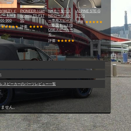
ダ(純正) ド
PIONEER / carr
NAモータース
ALPINE STE-G
ピーカー B
ozzeria TS-F17
NDロードスタ
170S
66-960
50
ー専用スピーカ
評価:
★★★★★
ー移設キット(B
:
★★★★★
評価:
★★★★
OSEスピーカー
モ ...
評価:
★★★★★
ー
アル スピーカーのパーツレビュー一覧
きません。