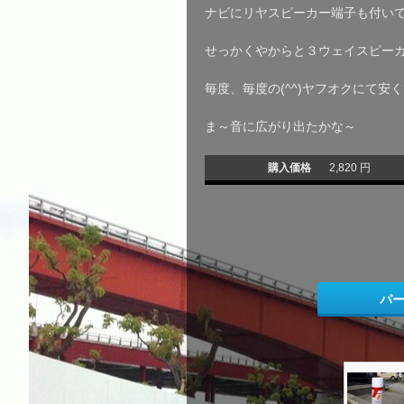
ナビにリヤスピーカー端子も付い
せっかくやからと３ウェイスピー
毎度、毎度の(^^)ヤフオクにて安
ま～音に広がり出たかな～
購入価格
2,820 円
パ