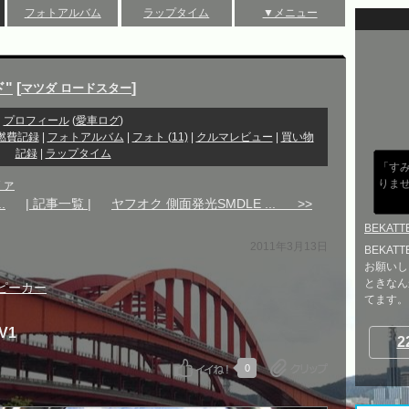
フォトアルバム
ラップタイム
▼メニュー
ド"
[
]
マツダ ロードスター
プロフィール
(
愛車ログ
)
燃費記録
|
フォトアルバム
|
フォト (11)
|
クルマレビュー
|
買い物
記録
|
ラップタイム
「すみ
ファ
りま
.
| 記事一覧 |
ヤフオク 側面発光SMDLE ... >>
BEKATT
2011年3月13日
BEKA
お願いし
ときなん
ピーカー
てます。..
-V1
2
0