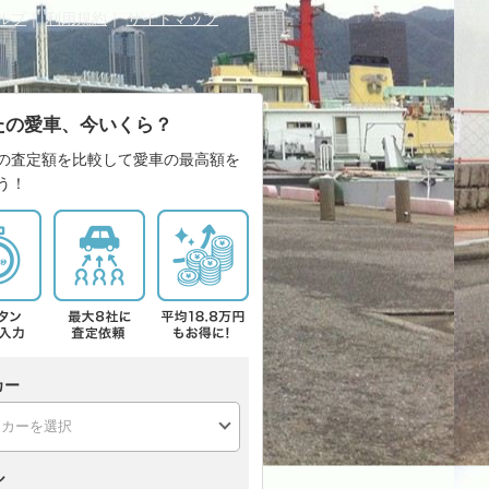
ルプ
｜
利用規約
｜
サイトマップ
たの愛車、今いくら？
の査定額を比較して愛車の最高額を
う！
カー
ル