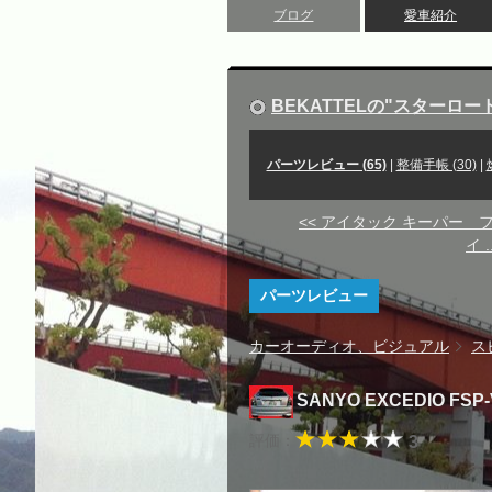
ブログ
愛車紹介
BEKATTELの"スターロー
パーツレビュー (65)
|
整備手帳 (30)
|
<< アイタック キーパー 
イ ..
パーツレビュー
カーオーディオ、ビジュアル
ス
SANYO EXCEDIO FSP
評価：
3