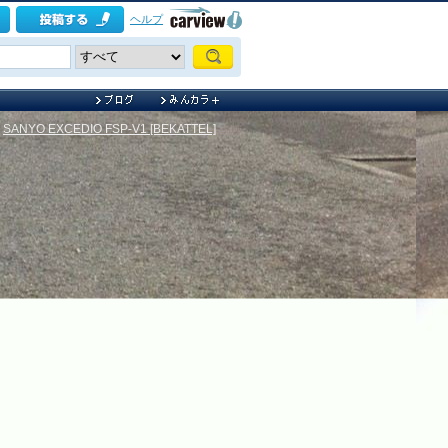
ヘルプ
>
SANYO EXCEDIO FSP-V1 [BEKATTEL]