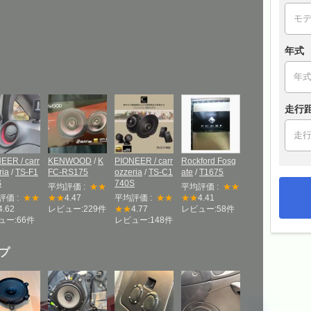
年式
走行
EER / carr
KENWOOD
/
K
PIONEER / carr
Rockford Fosg
ria
/
TS-F1
FC-RS175
ozzeria
/
TS-C1
ate
/
T1675
S
740S
平均評価 :
★★
平均評価 :
★★
評価 :
★★
★★
4.47
平均評価 :
★★
★★
4.41
4.62
レビュー:229件
★★
4.77
レビュー:58件
ュー:66件
レビュー:148件
プ