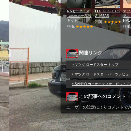
NAモータース
FOCAL ACCES
マツ
スピーカー移設
S 165AS
アス
キット
HP1-
評価:
★★★★★
評価:
★★★★★
評価
関連リンク
> マツダ ロードスター トップ
> マツダ ロードスター パーツレビュ
> SANYO カーオーディオ、ビジュ
この記事へのコメント
ユーザーの設定によりコメントで