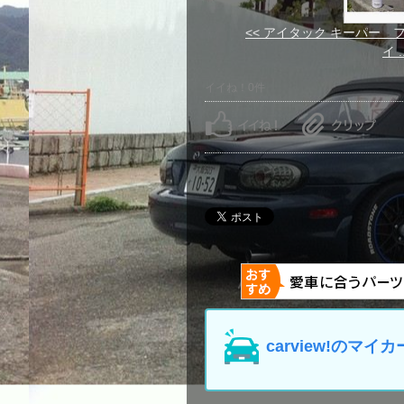
<< アイタック キーパー 
イ ..
イイね！0件
carview!の