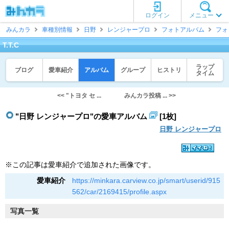
ログイン
メニュー
みんカラ
車種別情報
日野
レンジャープロ
フォトアルバム
フォ
T.T.C
ラップ
ブログ
愛車紹介
アルバム
グループ
ヒストリ
タイム
<< "トヨタ セ ...
みんカラ投稿 ... >>
"日野 レンジャープロ"の愛車アルバム
[1枚]
日野 レンジャープロ
※この記事は愛車紹介で追加された画像です。
愛車紹介
https://minkara.carview.co.jp/smart/userid/915
562/car/2169415/profile.aspx
写真一覧