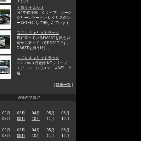
ナンバー
トヨタ セルシオ
Ｈ4年式後期 Ｃタイプ ダーク
グリーンツートン レクサスのユ
ーロ仕様にして楽しんでいます ...
スズキ キャリイトラック
現在乗っているDA63Tを買う以
前から乗っているDD51Tです。
DA63Tを買う時に、 ...
スズキ キャリイトラック
H２３年３月登録 KCシリーズ
エアコン パワステ ４WD ５
速
[
愛車一覧
]
過去のブログ
02月
03月
04月
05月
06月
08月
09月
10月
11月
12月
02月
03月
04月
05月
06月
08月
09月
10月
11月
12月