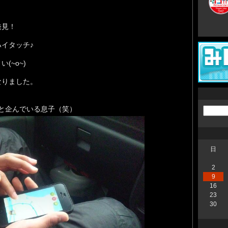
発見！
イタッチ♪
(~o~)
なりました。
と企んでいる息子（笑）
日
2
9
16
23
30