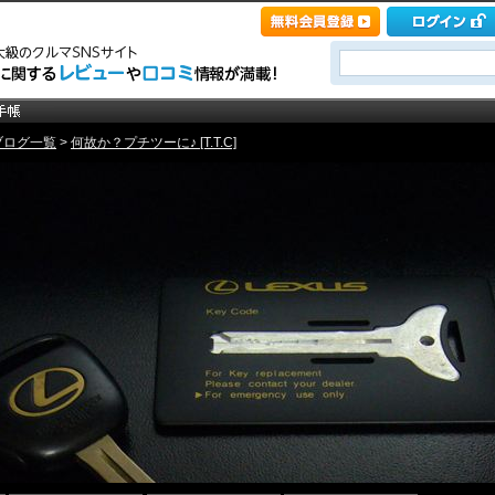
ブログ一覧
>
何故か？プチツーに♪ [T.T.C]