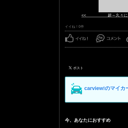
<< 超～久々に
イイね！0件
carview!の
今、あなたにおすすめ