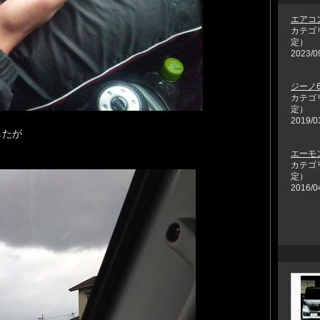
エアコ
カテゴ
定）
2023/0
ジーノ6
カテゴ
定）
2019/0
したが
エーモン
カテゴ
定）
2016/0