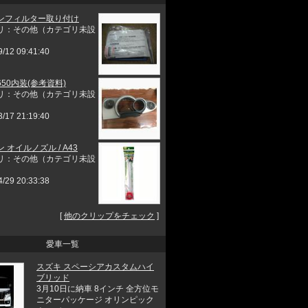
ンフィルター取り付け
リ：その他（カテゴリ未設
9/12 09:41:40
50内装(参考資料)
リ：その他（カテゴリ未設
3/17 21:19:40
 オイルノズル / A43
リ：その他（カテゴリ未設
4/29 20:33:38
[
他のクリップをチェック
]
愛車一覧
スズキ スペーシアカスタムハイ
ブリッド
3月10日に納車 8インチ 全方位モ
ニターパッケージ オリンピック