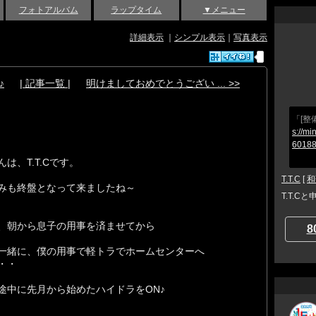
フォトアルバム
ラップタイム
▼メニュー
詳細表示
｜
シンプル表示
｜
写真表示
♪
| 記事一覧 |
明けましておめでとうござい ... >>
「[整
s://mi
60188
は、T.T.Cです。
T.T.C
[
和
みも終盤となって来ましたね～
T.T.C
、朝から息子の用事を済ませてから
8
一緒に、僕の用事で軽トラでホームセンターへ
・・
途中に先月から始めたハイドラをON♪