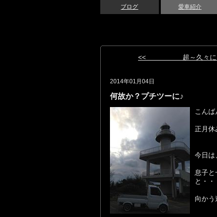
ブログ
愛車紹介
<< 超～久々に
2014年01月04日
何故か？プチツーに♪
こんばん
正月休
今日は
息子と
と・・
向かう