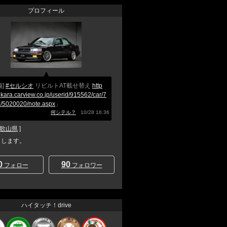
プロフィール
備]
#セルシオ
リビルトAT載せ替え
http
nkara.carview.co.jp/userid/915562/car/7
/5020020/note.aspx
」
何シテル？
10/28 16:36
歌山県
]
と申します。
0
90
フォロー
フォロワー
ハイタッチ！drive